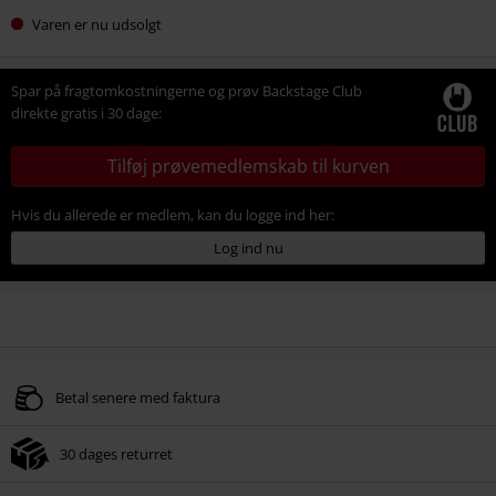
Varen er nu udsolgt
Spar på fragtomkostningerne og prøv Backstage Club
direkte gratis i 30 dage:
Tilføj prøvemedlemskab til kurven
Hvis du allerede er medlem, kan du logge ind her:
Log ind nu
Betal senere med faktura
30 dages returret