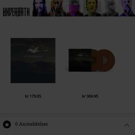
1.
Generation No Surrender
2.
Devil
3.
Loss
4.
Survivors Guilt
5.
All The Love Is Gone
6.
And Then There Was Nothing
7.
Teeth
8.
Shame
9.
Spinning In Place
10.
Vultures (ft. Troy Sanders Of Mastodon)
11.
Cannibal
kr 179.95
kr 369.95
12.
Outsider
0 Anmeldelser