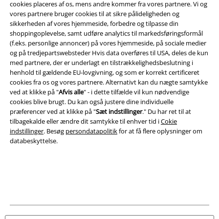
cookies placeres af os, mens andre kommer fra vores partnere. Vi og
Juridisk
vores partnere bruger cookies til at sikre pålideligheden og
Salgs-, medlems- & leveringsbetingelser
sikkerheden af ​​vores hjemmeside, forbedre og tilpasse din
shoppingoplevelse, samt udføre analytics til markedsføringsformål
(f.eks. personlige annoncer) på vores hjemmeside, på sociale medier
Om EMP Danmark
og på tredjepartswebsteder Hvis data overføres til USA, deles de kun
med partnere, der er underlagt en tilstrækkelighedsbeslutning i
Persondatapolitik
henhold til gældende EU-lovgivning, og som er korrekt certificeret
cookies fra os og vores partnere. Alternativt kan du nægte samtykke
Bortskaffelse af affald og miljøbeskyttelse
ved at klikke på "
Afvis alle
" - i dette tilfælde vil kun nødvendige
cookies blive brugt. Du kan også justere dine individuelle
Overensstemmelseserklæring
præferencer ved at klikke på "
Sæt indstillinger
." Du har ret til at
tilbagekalde eller ændre dit samtykke til enhver tid i
Cokie
indstillinger
. Besøg
persondatapolitik
for at få flere oplysninger om
Oplysninger om tilgængelighed
databeskyttelse.
Cokie indstillinger
Bekræft annullering
Alle priser er inkl. moms. Oplyst leveringstid er et estimat og ikke
garanteret.