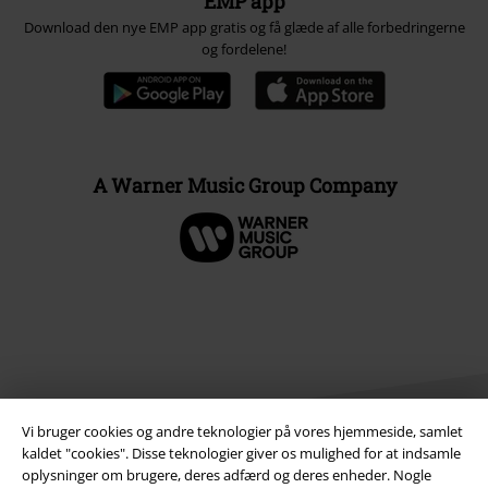
EMP app
Download den nye EMP app gratis og få glæde af alle forbedringerne
og fordelene!
A Warner Music Group Company
Vi bruger cookies og andre teknologier på vores hjemmeside, samlet
kaldet "cookies". Disse teknologier giver os mulighed for at indsamle
oplysninger om brugere, deres adfærd og deres enheder. Nogle