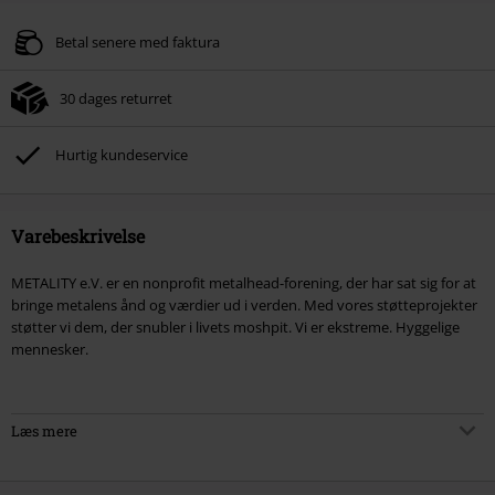
Rabatkode
FLASH
Kopier rabatkode
Gælder indtil kl 11-08-2026
Betal senere med faktura
Kun online. Minimum ordreværdi 399.95 kr.
30 dages returret
Efter du har indtastet koden, fratrækkes rabatten automatisk ved
afslutningen af ​​din ordre.
Hurtig kundeservice
Kan ikke kombineres med andre Salgsfremmende koder. Undtaget fra
reduktionen er bøger, medier, billetter, Rammstein, (Till) Lindemann, Böhse
Onkelz, Slagtekyllinger, Die Ärzte, Die Toten Hosen, Metality, værdibeviser
og genstande, der inkluderer et donationsbidrag.
Varebeskrivelse
METALITY e.V. er en nonprofit metalhead-forening, der har sat sig for at
bringe metalens ånd og værdier ud i verden. Med vores støtteprojekter
støtter vi dem, der snubler i livets moshpit. Vi er ekstreme. Hyggelige
mennesker.
Læs mere
Termokrus: Rumfang: 480 ml
Materiale: genanvendt rustfrit stål / keramik / PP / silikone