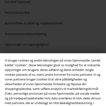
Om EMP Danmark
Persondatapolitik
Bortskaffelse af affald og miljøbeskyttelse
Overensstemmelseserklæring
Oplysninger om tilgængelighed
Cokie indstillinger
Vi bruger cookies og andre teknologier på vores hjemmeside, samlet
kaldet "cookies". Disse teknologier giver os mulighed for at indsamle
Bekræft annullering
oplysninger om brugere, deres adfærd og deres enheder. Nogle
cookies placeres af os, mens andre kommer fra vores partnere. Vi og
Alle priser er inkl. moms. Oplyst leveringstid er et estimat og ikke
vores partnere bruger cookies til at sikre pålideligheden og
garanteret.
sikkerheden af ​​vores hjemmeside, forbedre og tilpasse din
© 1986-2026 E.M.P. Merchandising HGmbH
shoppingoplevelse, samt udføre analytics til markedsføringsformål
(f.eks. personlige annoncer) på vores hjemmeside, på sociale medier
og på tredjepartswebsteder Hvis data overføres til USA, deles de kun
med partnere, der er underlagt en tilstrækkelighedsbeslutning i