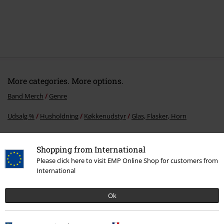
More categories. More options.
Band Merch
Genre
Udsalg %
Husholdning
Køkkenudstyr
Glas, Flasker, Horn
Udsalg %
Husholdning
Køkkenudstyr
Kopper & Krus
Shopping from International
Udsalg %
Bandmerch
Homeware
Please click here to visit EMP Online Shop for customers from
International
Nyheder
Bolig & fritid
Husholdning
Køkkenudstyr
Glas, Flasker,
Horn
Ok