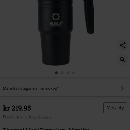
Mere fra kategorien "Termokop"
kr 219.95
Metality
Pris inkl. moms, fragt tillægges
Thermal Mug | Termokop | Metality