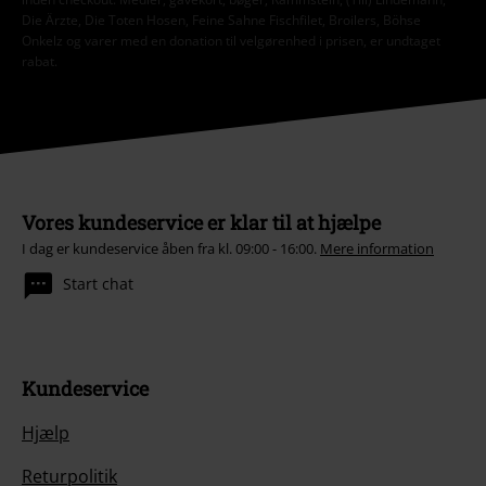
Die Ärzte, Die Toten Hosen, Feine Sahne Fischfilet, Broilers, Böhse
Onkelz og varer med en donation til velgørenhed i prisen, er undtaget
rabat.
Vores kundeservice er klar til at hjælpe
I dag er kundeservice åben fra kl. 09:00 - 16:00.
Mere information
Start chat
Kundeservice
Hjælp
Returpolitik