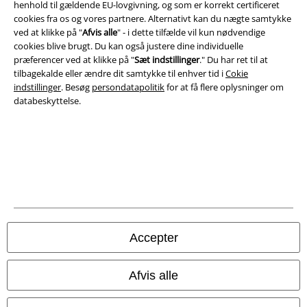
henhold til gældende EU-lovgivning, og som er korrekt certificeret
EMP Webshops
cookies fra os og vores partnere. Alternativt kan du nægte samtykke
ved at klikke på "
Afvis alle
" - i dette tilfælde vil kun nødvendige
cookies blive brugt. Du kan også justere dine individuelle
EMP International
præferencer ved at klikke på "
Sæt indstillinger
." Du har ret til at
tilbagekalde eller ændre dit samtykke til enhver tid i
Cokie
EMP France
indstillinger
. Besøg
persondatapolitik
for at få flere oplysninger om
EMP Deutschland
databeskyttelse.
EMP Italia
EMP Polska
EMP Česká Republika
EMP Norge
EMP Schweiz
Accepter
EMP Suomi
EMP Ireland
Afvis alle
EMP United Kingdom