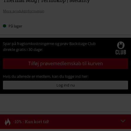
Mere produktinformation
På lager
Spar på fragtomkostningerne og prøv Backstage Club
direkte gratis i 30 dage:
Tilføj prøvemedlemskab til kurven
Hvis du allerede er medlem, kan du logge ind her:
Log ind nu
-10% - Kun kort tid!