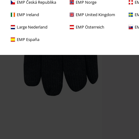
EMP Česká Republika
EMP Norge
EM
EMP Ireland
EMP United Kingdom
EM
Large Nederland
EMP Österreich
EM
EMP España