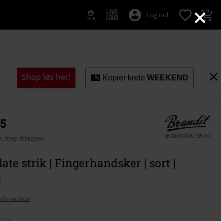
×
0
Log ind
Shop løs her!
Kopier kode
WEEKEND
95
, fragt tillægges
ate strik | Fingerhandsker | sort |
t
nformation