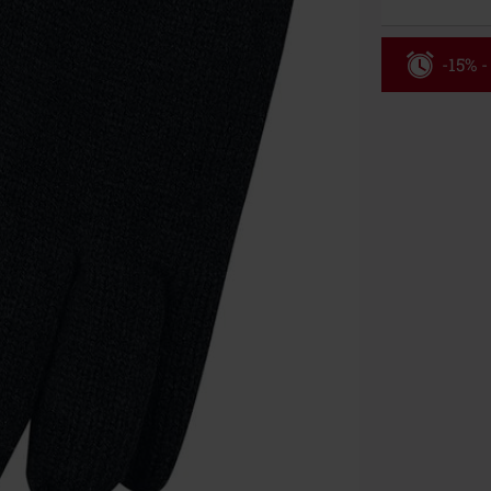
-15% -
Rabatko
Gælder indtil 
Kun online. M
Efter du har i
Kan ikke komb
bøger, medier,
Ärzte, Die Tot
donationsbidr