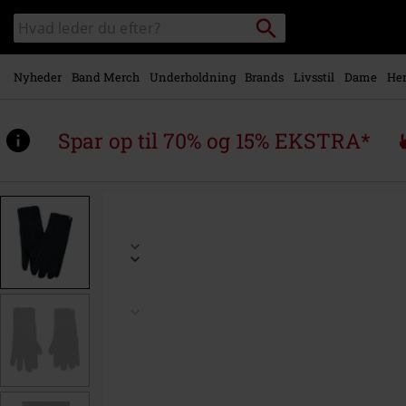
Gå til
Søg
Søg
hovedindhold
sortiment
Nyheder
Band Merch
Underholdning
Brands
Livsstil
Dame
Her
Spar op til 70% og 15% EKSTRA*
https://www.emp-
shop.dk/p/thinsulate-
strik/253749.html