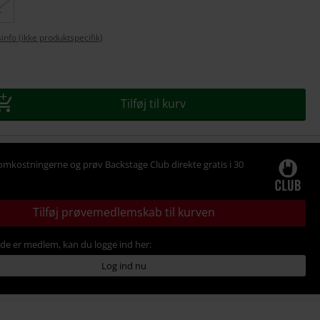
L
sinfo (ikke produktspecifik)
se
Tilføj til kurv
omkostningerne og prøv Backstage Club direkte gratis i 30
Tilføj prøvemedlemskab til kurven
ede er medlem, kan du logge ind her:
Log ind nu