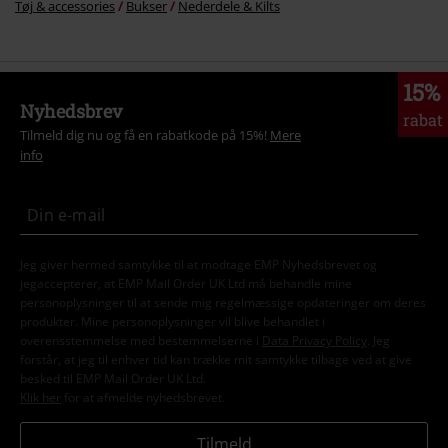
Tøj & accessories
Bukser
Nederdele & Kilts
15%
Nyhedsbrev
rabat
Tilmeld dig nu og få en rabatkode på 15%!
Mere
info
Jeg giver hermed samtykke til at modtage EMP Nyhedsbrevet og
jegaccepterer, at EMP Mail Order UK Ltd må behandle mine
personoplysninger til at sende mig regelmæssige opdateringer om deres
produkter. Mine personoplysninger vil blive behandlet i
overensstemmelse med bestemmelserne i
Data Privacy Policy
. Jeg
forstår, at jeg til enhver tid kan trække mit samtykke tilbage ved at give
besked til EMP Mail Order UK Ltd.
Klik her
for at afmelde nyhedsbrevet.
Tilmeld