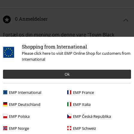
0 Anmeldelser
Fortæl os din mening om denne vare "Toyin Black
Herringbone Overall".
Shopping from International
Please click here to visit EMP Online Shop for customers from
Skriv anmeldelse
International
Ok
EMP International
EMP France
EMP Deutschland
EMP Italia
EMP Polska
EMP Česká Republika
Senest besøgt
EMP Norge
EMP Schweiz