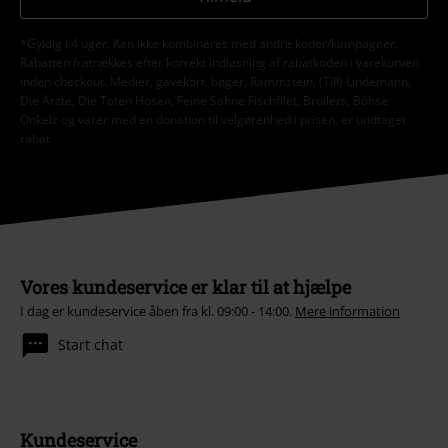
*Gyldig i 4 uger. Kan ikke kombineres med andre koder/kampagner.
Rabatten fratrækkes efter korrekt indløsning af rabatkoden i varekurven
inden checkout. Medier, gavekort, bøger, Rammstein, (Till) Lindemann,
Die Ärzte, Die Toten Hosen, Feine Sahne Fischfilet, Broilers, Böhse
Onkelz og varer med en donation til velgørenhed i prisen, er undtaget
rabat.
Vores kundeservice er klar til at hjælpe
I dag er kundeservice åben fra kl. 09:00 - 14:00.
Mere information
Start chat
Kundeservice