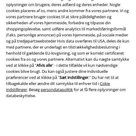
oplysninger om brugere, deres adfærd og deres enheder. Nogle
Download den nye EMP app gratis og få glæde af alle forbedringerne
cookies placeres af os, mens andre kommer fra vores partnere. Vi og
og fordelene!
vores partnere bruger cookies til at sikre pålideligheden og
sikkerheden af ​​vores hjemmeside, forbedre og tilpasse din
shoppingoplevelse, samt udføre analytics til markedsføringsformål
(f.eks. personlige annoncer) på vores hjemmeside, på sociale medier
og på tredjepartswebsteder Hvis data overføres til USA, deles de kun
med partnere, der er underlagt en tilstrækkelighedsbeslutning i
A Warner Music Group Company
henhold til gældende EU-lovgivning, og som er korrekt certificeret
cookies fra os og vores partnere. Alternativt kan du nægte samtykke
ved at klikke på "
Afvis alle
" - i dette tilfælde vil kun nødvendige
cookies blive brugt. Du kan også justere dine individuelle
præferencer ved at klikke på "
Sæt indstillinger
." Du har ret til at
tilbagekalde eller ændre dit samtykke til enhver tid i
Cokie
indstillinger
. Besøg
persondatapolitik
for at få flere oplysninger om
databeskyttelse.