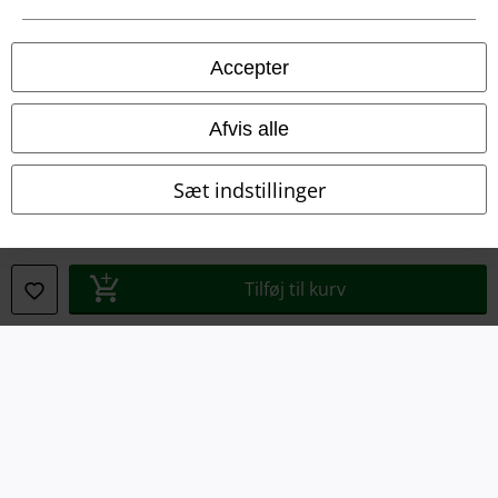
Juridisk
Salgs-, medlems- & leveringsbetingelser
Accepter
Om EMP Danmark
Afvis alle
Persondatapolitik
Sæt indstillinger
Bortskaffelse af affald og miljøbeskyttelse
Overensstemmelseserklæring
Tilføj til kurv
Oplysninger om tilgængelighed
Cokie indstillinger
Bekræft annullering
Alle priser er inkl. moms. Oplyst leveringstid er et estimat og ikke
garanteret.