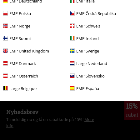
EMP Deutschland
EMP Italia
EMP Polska
EMP Česká Republika
More categories. More options.
EMP Norge
EMP Schweiz
Tøjmærker
Favela
EMP Suomi
EMP Ireland
Tema
Sort tøj
Sorte t-shirts
EMP United Kingdom
EMP Sverige
Tema
Streetwear
Tøj
T-Shirts
EMP Danmark
Large Nederland
Tema
Streetwear
Streetwear herrer
EMP Österreich
EMP Slovensko
Tøj & accessories
Overdele
T-shirts
Large Belgique
EMP España
15%
Nyhedsbrev
rabat
Tilmeld dig nu og få en rabatkode på 15%!
Mere
info