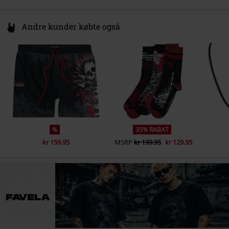
Andre kunder købte også
%
35% RABAT
kr 159.95
MSRP
kr 199.95
kr 129.95