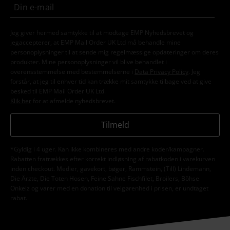
Jeg giver hermed samtykke til at modtage EMP Nyhedsbrevet og
jegaccepterer, at EMP Mail Order UK Ltd må behandle mine
personoplysninger til at sende mig regelmæssige opdateringer om deres
produkter. Mine personoplysninger vil blive behandlet i
overensstemmelse med bestemmelserne i
Data Privacy Policy
. Jeg
forstår, at jeg til enhver tid kan trække mit samtykke tilbage ved at give
besked til EMP Mail Order UK Ltd.
Klik her
for at afmelde nyhedsbrevet.
Tilmeld
*Gyldig i 4 uger. Kan ikke kombineres med andre koder/kampagner.
Rabatten fratrækkes efter korrekt indløsning af rabatkoden i varekurven
inden checkout. Medier, gavekort, bøger, Rammstein, (Till) Lindemann,
Die Ärzte, Die Toten Hosen, Feine Sahne Fischfilet, Broilers, Böhse
Onkelz og varer med en donation til velgørenhed i prisen, er undtaget
rabat.