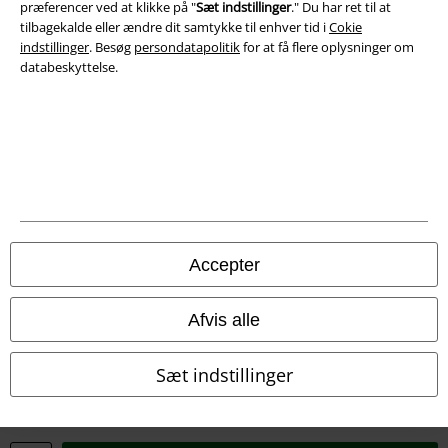
præferencer ved at klikke på "
Sæt indstillinger
." Du har ret til at
tilbagekalde eller ændre dit samtykke til enhver tid i
Cokie
Overensstemmelseserklæring
indstillinger
. Besøg
persondatapolitik
for at få flere oplysninger om
databeskyttelse.
Oplysninger om tilgængelighed
Cokie indstillinger
Bekræft annullering
Alle priser er inkl. moms. Oplyst leveringstid er et estimat og ikke
garanteret.
Accepter
© 1986-2026 E.M.P. Merchandising HGmbH
Afvis alle
Sæt indstillinger
EMP Webshops
EMP International