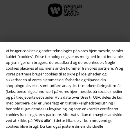
Vi bruger cookies og andre teknologier på vores hjemmeside, samlet
kaldet "cookies". Disse teknologier giver os mulighed for at indsamle
oplysninger om brugere, deres adfærd og deres enheder. Nogle
cookies placeres af os, mens andre kommer fra vores partnere. Vi og
vores partnere bruger cookies til at sikre pålideligheden og
sikkerheden af ​​vores hjemmeside, forbedre og tilpasse din
Juridisk
shoppingoplevelse, samt udføre analytics til markedsføringsformål
Salgs-, medlems- & leveringsbetingelser
(f.eks. personlige annoncer) på vores hjemmeside, på sociale medier
og på tredjepartswebsteder Hvis data overføres til USA, deles de kun
med partnere, der er underlagt en tilstrækkelighedsbeslutning i
Om EMP Danmark
henhold til gældende EU-lovgivning, og som er korrekt certificeret
cookies fra os og vores partnere. Alternativt kan du nægte samtykke
Persondatapolitik
ved at klikke på "
Afvis alle
" - i dette tilfælde vil kun nødvendige
cookies blive brugt. Du kan også justere dine individuelle
Bortskaffelse af affald og miljøbeskyttelse