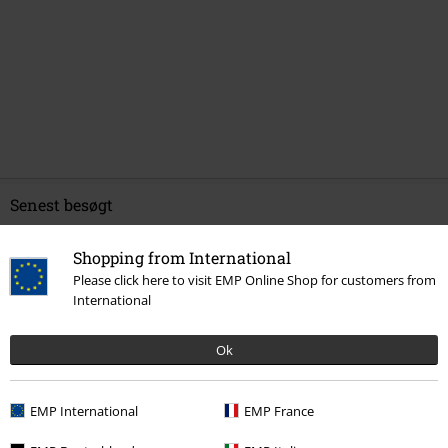
Senest besøgt
Shopping from International
Please click here to visit EMP Online Shop for customers from
International
Ok
%
EMP International
EMP France
kr 279.95