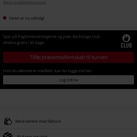
Mere produktinformation
Varen er nu udsolgt
Spar på fragtomkostningerne og prøv Backstage Club
direkte gratis i 30 dage:
Tilføj prøvemedlemskab til kurven
Hvis du allerede er medlem, kan du logge ind her:
Log ind nu
Betal senere med faktura
30 dages returret