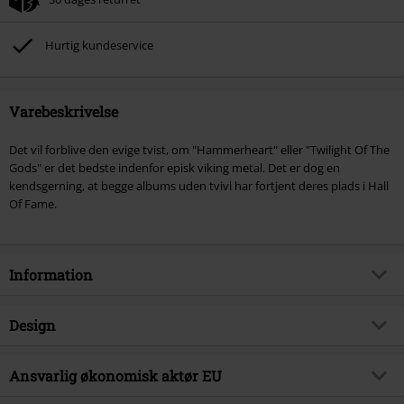
Hurtig kundeservice
Varebeskrivelse
Det vil forblive den evige tvist, om "Hammerheart" eller "Twilight Of The
Gods" er det bedste indenfor episk viking metal. Det er dog en
kendsgerning, at begge albums uden tvivl har fortjent deres plads i Hall
Of Fame.
Information
Artikelnr.
400049
Design
Titel
Twilight of the gods
Produkttype
CD
Musikgenre
Ansvarlig økonomisk aktør EU
Black Metal
Medier - Format 1-3
CD
Produktemne
Bands