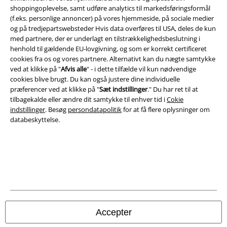
Salgs-, medlems- & leveringsbetingelser
shoppingoplevelse, samt udføre analytics til markedsføringsformål
(f.eks. personlige annoncer) på vores hjemmeside, på sociale medier
Om EMP Danmark
og på tredjepartswebsteder Hvis data overføres til USA, deles de kun
med partnere, der er underlagt en tilstrækkelighedsbeslutning i
Persondatapolitik
henhold til gældende EU-lovgivning, og som er korrekt certificeret
cookies fra os og vores partnere. Alternativt kan du nægte samtykke
ved at klikke på "
Afvis alle
" - i dette tilfælde vil kun nødvendige
Bortskaffelse af affald og miljøbeskyttelse
cookies blive brugt. Du kan også justere dine individuelle
præferencer ved at klikke på "
Sæt indstillinger
." Du har ret til at
Overensstemmelseserklæring
tilbagekalde eller ændre dit samtykke til enhver tid i
Cokie
indstillinger
. Besøg
persondatapolitik
for at få flere oplysninger om
Oplysninger om tilgængelighed
databeskyttelse.
Cokie indstillinger
Bekræft annullering
Alle priser er inkl. moms. Oplyst leveringstid er et estimat og ikke
garanteret.
© 1986-2026 E.M.P. Merchandising HGmbH
Accepter