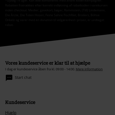
*Gyldig i 4 uger. Kan ikke kombineres med andre koder/kampagner.
Rabatten fratrækkes efter korrekt indløsning af rabatkoden i varekurven
inden checkout. Medier, gavekort, bøger, Rammstein, (Till) Lindemann,
Die Ärzte, Die Toten Hosen, Feine Sahne Fischfilet, Broilers, Böhse
Onkelz og varer med en donation til velgørenhed i prisen, er undtaget
rabat.
Vores kundeservice er klar til at hjælpe
I dag er kundeservice åben fra kl. 09:00 - 14:00.
Mere information
Start chat
Kundeservice
Hjælp