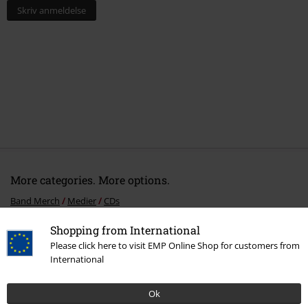
Skriv anmeldelse
More categories. More options.
Band Merch
Medier
CDs
Band Merch
Genre
Black Metal
Shopping from International
Please click here to visit EMP Online Shop for customers from
Udsalg %
Medier
CDs
International
Band Merch
Top Bands
Bathory
Ok