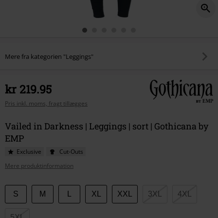
Mere fra kategorien "Leggings"
kr 219.95
Pris inkl. moms, fragt tillægges
Vailed in Darkness | Leggings | sort | Gothicana by
EMP
Exclusive
Cut-Outs
Mere produktinformation
Vælg
S
M
L
XL
XXL
3XL
4XL
din
størrelse
5XL