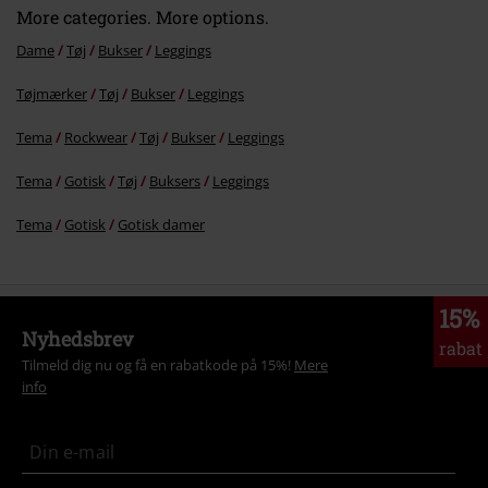
More categories. More options.
Dame
Tøj
Bukser
Leggings
Tøjmærker
Tøj
Bukser
Leggings
Tema
Rockwear
Tøj
Bukser
Leggings
Tema
Gotisk
Tøj
Buksers
Leggings
Tema
Gotisk
Gotisk damer
15%
Nyhedsbrev
rabat
Tilmeld dig nu og få en rabatkode på 15%!
Mere
info