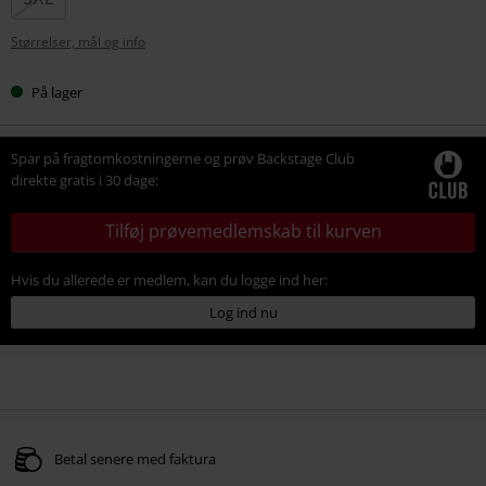
Størrelser, mål og info
På lager
Spar på fragtomkostningerne og prøv Backstage Club
direkte gratis i 30 dage:
Tilføj prøvemedlemskab til kurven
Hvis du allerede er medlem, kan du logge ind her:
Log ind nu
Betal senere med faktura