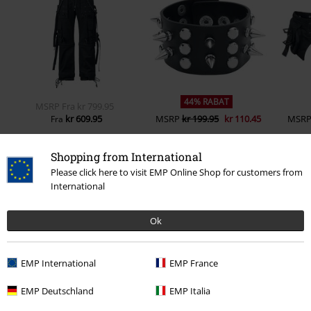
44% RABAT
MSRP
Fra
kr 799.95
kr 609.95
MSRP
kr 199.95
kr 110.45
MSR
Fra
Shopping from International
Please click here to visit EMP Online Shop for customers from
0 Anmeldelser
International
Fortæl os din mening om denne vare "Vailed in
Ok
Darkness".
EMP International
EMP France
Skriv anmeldelse
EMP Deutschland
EMP Italia