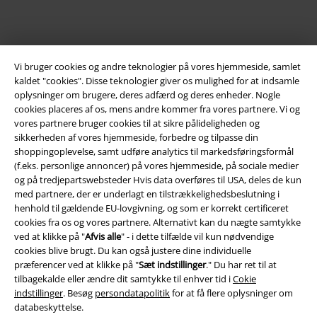
Vi bruger cookies og andre teknologier på vores hjemmeside, samlet
kaldet "cookies". Disse teknologier giver os mulighed for at indsamle
oplysninger om brugere, deres adfærd og deres enheder. Nogle
cookies placeres af os, mens andre kommer fra vores partnere. Vi og
vores partnere bruger cookies til at sikre pålideligheden og
sikkerheden af ​​vores hjemmeside, forbedre og tilpasse din
Juridisk
shoppingoplevelse, samt udføre analytics til markedsføringsformål
(f.eks. personlige annoncer) på vores hjemmeside, på sociale medier
Salgs-, medlems- & leveringsbetingelser
og på tredjepartswebsteder Hvis data overføres til USA, deles de kun
med partnere, der er underlagt en tilstrækkelighedsbeslutning i
Om EMP Danmark
henhold til gældende EU-lovgivning, og som er korrekt certificeret
cookies fra os og vores partnere. Alternativt kan du nægte samtykke
ved at klikke på "
Afvis alle
" - i dette tilfælde vil kun nødvendige
Persondatapolitik
cookies blive brugt. Du kan også justere dine individuelle
præferencer ved at klikke på "
Sæt indstillinger
." Du har ret til at
Bortskaffelse af affald og miljøbeskyttelse
tilbagekalde eller ændre dit samtykke til enhver tid i
Cokie
indstillinger
. Besøg
persondatapolitik
for at få flere oplysninger om
Overensstemmelseserklæring
databeskyttelse.