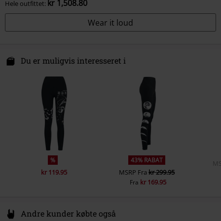
kr 1,508.80
Hele outfittet:
Wear it loud
Du er muligvis interesseret i
%
43% RABAT
M
kr 119.95
MSRP
Fra
kr 299.95
kr 169.95
Fra
Andre kunder købte også