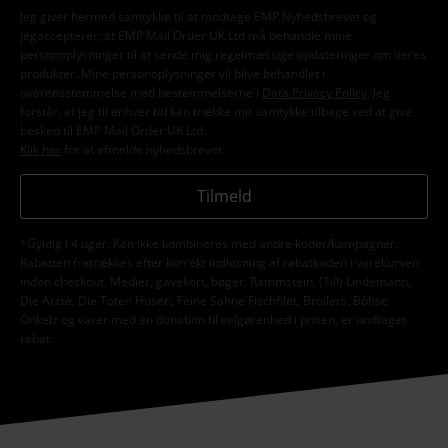
Jeg giver hermed samtykke til at modtage EMP Nyhedsbrevet og
jegaccepterer, at EMP Mail Order UK Ltd må behandle mine
personoplysninger til at sende mig regelmæssige opdateringer om deres
produkter. Mine personoplysninger vil blive behandlet i
overensstemmelse med bestemmelserne i
Data Privacy Policy
. Jeg
forstår, at jeg til enhver tid kan trække mit samtykke tilbage ved at give
besked til EMP Mail Order UK Ltd.
Klik her
for at afmelde nyhedsbrevet.
Tilmeld
*Gyldig i 4 uger. Kan ikke kombineres med andre koder/kampagner.
Rabatten fratrækkes efter korrekt indløsning af rabatkoden i varekurven
inden checkout. Medier, gavekort, bøger, Rammstein, (Till) Lindemann,
Die Ärzte, Die Toten Hosen, Feine Sahne Fischfilet, Broilers, Böhse
Onkelz og varer med en donation til velgørenhed i prisen, er undtaget
rabat.