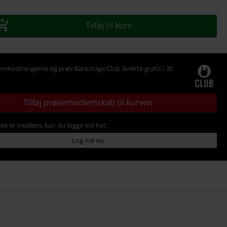
Tilføj til kurv
omkostningerne og prøv Backstage Club direkte gratis i 30
Tilføj prøvemedlemskab til kurven
ede er medlem, kan du logge ind her:
Log ind nu