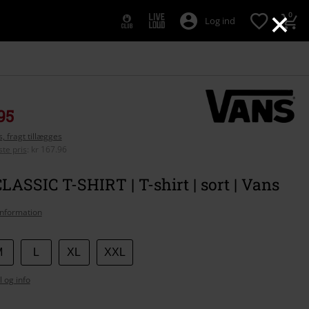
×
0
Log ind
95
, fragt tillægges
te pris
:
kr 167.96
ASSIC T-SHIRT | T-shirt | sort | Vans
nformation
M
L
XL
XXL
l og info
se