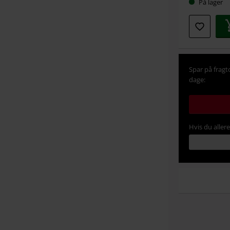
På lager
Spar på fragt
dage:
Hvis du aller