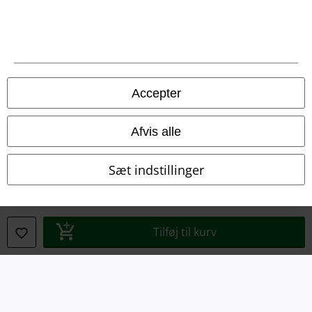
Overensstemmelseserklæring
Oplysninger om tilgængelighed
Cokie indstillinger
Accepter
Bekræft annullering
Alle priser er inkl. moms. Oplyst leveringstid er et estimat og ikke
Afvis alle
garanteret.
© 1986-2026 E.M.P. Merchandising HGmbH
Sæt indstillinger
Tilføj til kurv
EMP Webshops
EMP International
EMP France