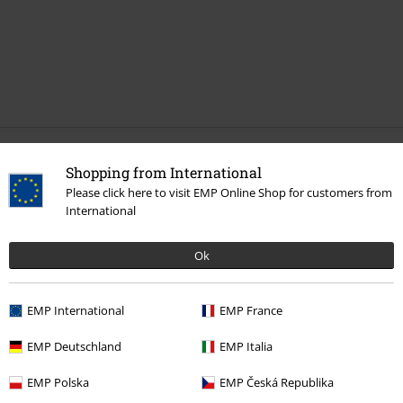
Senest besøgt
Shopping from International
Please click here to visit EMP Online Shop for customers from
International
Ok
EMP International
EMP France
EMP Deutschland
EMP Italia
kr 479.95
Fra
EMP Polska
EMP Česká Republika