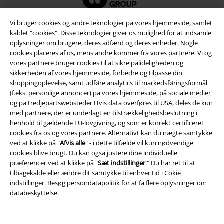
Vi bruger cookies og andre teknologier på vores hjemmeside, samlet
kaldet "cookies". Disse teknologier giver os mulighed for at indsamle
oplysninger om brugere, deres adfærd og deres enheder. Nogle
cookies placeres af os, mens andre kommer fra vores partnere. Vi og
vores partnere bruger cookies til at sikre pålideligheden og
sikkerheden af ​​vores hjemmeside, forbedre og tilpasse din
shoppingoplevelse, samt udføre analytics til markedsføringsformål
(f.eks. personlige annoncer) på vores hjemmeside, på sociale medier
og på tredjepartswebsteder Hvis data overføres til USA, deles de kun
med partnere, der er underlagt en tilstrækkelighedsbeslutning i
Juridisk
henhold til gældende EU-lovgivning, og som er korrekt certificeret
cookies fra os og vores partnere. Alternativt kan du nægte samtykke
Salgs-, medlems- & leveringsbetingelser
ved at klikke på "
Afvis alle
" - i dette tilfælde vil kun nødvendige
cookies blive brugt. Du kan også justere dine individuelle
Om EMP Danmark
præferencer ved at klikke på "
Sæt indstillinger
." Du har ret til at
tilbagekalde eller ændre dit samtykke til enhver tid i
Cokie
Persondatapolitik
indstillinger
. Besøg
persondatapolitik
for at få flere oplysninger om
databeskyttelse.
Bortskaffelse af affald og miljøbeskyttelse