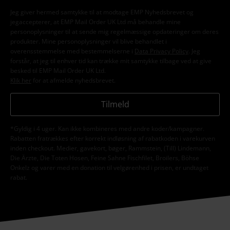
Jeg giver hermed samtykke til at modtage EMP Nyhedsbrevet og
jegaccepterer, at EMP Mail Order UK Ltd må behandle mine
personoplysninger til at sende mig regelmæssige opdateringer om deres
produkter. Mine personoplysninger vil blive behandlet i
overensstemmelse med bestemmelserne i
Data Privacy Policy
. Jeg
forstår, at jeg til enhver tid kan trække mit samtykke tilbage ved at give
besked til EMP Mail Order UK Ltd.
Klik her
for at afmelde nyhedsbrevet.
Tilmeld
*Gyldig i 4 uger. Kan ikke kombineres med andre koder/kampagner.
Rabatten fratrækkes efter korrekt indløsning af rabatkoden i varekurven
inden checkout. Medier, gavekort, bøger, Rammstein, (Till) Lindemann,
Die Ärzte, Die Toten Hosen, Feine Sahne Fischfilet, Broilers, Böhse
Onkelz og varer med en donation til velgørenhed i prisen, er undtaget
rabat.