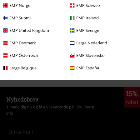
EMP Norge
EMP Schweiz
More categories. More options.
Herre
Exclusive
EMP Suomi
EMP Ireland
Herre
Tøj
Jumpere & Cardigans
Hættetrøjer
EMP United Kingdom
EMP Sverige
Herre
Tøj
Jumpere & Cardigans
Pullovers & striktrøjer
EMP Danmark
Large Nederland
Tema
Horror
EMP Österreich
EMP Slovensko
Tøj & accessories
Overdele
Sweatere med hætte
Large Belgique
EMP España
15%
Nyhedsbrev
rabat
Tilmeld dig nu og få en rabatkode på 15%!
Mere
info