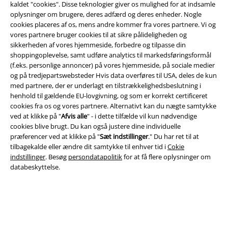
kaldet "cookies". Disse teknologier giver os mulighed for at indsamle
EMP app
oplysninger om brugere, deres adfærd og deres enheder. Nogle
Download den nye EMP app gratis og få glæde af alle forbedringerne
cookies placeres af os, mens andre kommer fra vores partnere. Vi og
og fordelene!
vores partnere bruger cookies til at sikre pålideligheden og
sikkerheden af ​​vores hjemmeside, forbedre og tilpasse din
shoppingoplevelse, samt udføre analytics til markedsføringsformål
(f.eks. personlige annoncer) på vores hjemmeside, på sociale medier
og på tredjepartswebsteder Hvis data overføres til USA, deles de kun
med partnere, der er underlagt en tilstrækkelighedsbeslutning i
A Warner Music Group Company
henhold til gældende EU-lovgivning, og som er korrekt certificeret
cookies fra os og vores partnere. Alternativt kan du nægte samtykke
ved at klikke på "
Afvis alle
" - i dette tilfælde vil kun nødvendige
cookies blive brugt. Du kan også justere dine individuelle
præferencer ved at klikke på "
Sæt indstillinger
." Du har ret til at
tilbagekalde eller ændre dit samtykke til enhver tid i
Cokie
indstillinger
. Besøg
persondatapolitik
for at få flere oplysninger om
databeskyttelse.