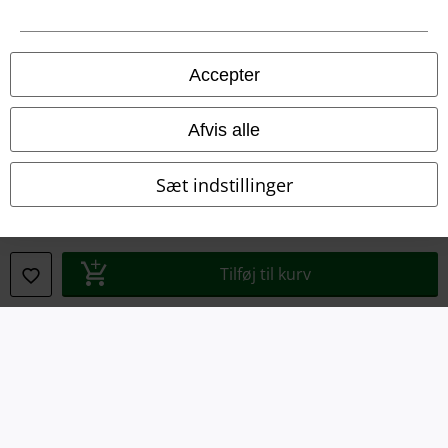
Juridisk
Salgs-, medlems- & leveringsbetingelser
Accepter
Om EMP Danmark
Afvis alle
Persondatapolitik
Sæt indstillinger
Bortskaffelse af affald og miljøbeskyttelse
Overensstemmelseserklæring
Tilføj til kurv
Oplysninger om tilgængelighed
Cokie indstillinger
Bekræft annullering
Alle priser er inkl. moms. Oplyst leveringstid er et estimat og ikke
garanteret.