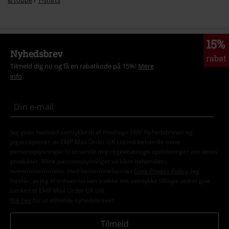
& toppe
T-shirts
15%
Nyhedsbrev
rabat
Tilmeld dig nu og få en rabatkode på 15%!
Mere
info
Jeg giver hermed samtykke til at modtage EMP Nyhedsbrevet og
jegaccepterer, at EMP Mail Order UK Ltd må behandle mine
personoplysninger til at sende mig regelmæssige opdateringer om deres
produkter. Mine personoplysninger vil blive behandlet i
overensstemmelse med bestemmelserne i
Data Privacy Policy
. Jeg
forstår, at jeg til enhver tid kan trække mit samtykke tilbage ved at give
besked til EMP Mail Order UK Ltd.
Klik her
for at afmelde nyhedsbrevet.
Tilmeld