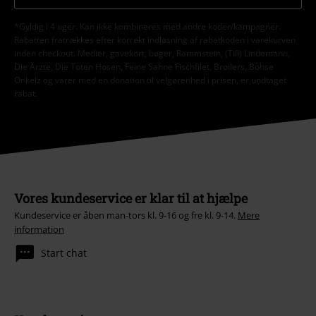
*Gyldig i 4 uger. Kan ikke kombineres med andre koder/kampagner.
Rabatten fratrækkes efter korrekt indløsning af rabatkoden i varekurven
inden checkout. Medier, gavekort, bøger, Rammstein, (Till) Lindemann,
Die Ärzte, Die Toten Hosen, Feine Sahne Fischfilet, Broilers, Böhse
Onkelz og varer med en donation til velgørenhed i prisen, er undtaget
rabat.
Vores kundeservice er klar til at hjælpe
Kundeservice er åben man-tors kl. 9-16 og fre kl. 9-14.
Mere
information
Start chat