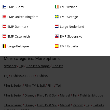
EMP Suomi
EMP Ireland
EMP United Kingdom
EMP Sverige
EMP Danmark
Large Nederland
%
EMP Österreich
EMP Slovensko
kr 159.95
Large Belgique
EMP España
More categories. More options.
Nyheder
Tøj
T-shirts & toppe
T-shirts
Tøj
T-shirts & toppe
T-shirts
Film & Serier
Film, TV & Spil
Film
Tøj
Film & Serier
Disney
Film, TV & Spil
Marvel
Tøj
T-shirts & toppe
Film & Serier
Disney
Film, TV & Spil
Marvel
Venom
Tøj
T-shirts