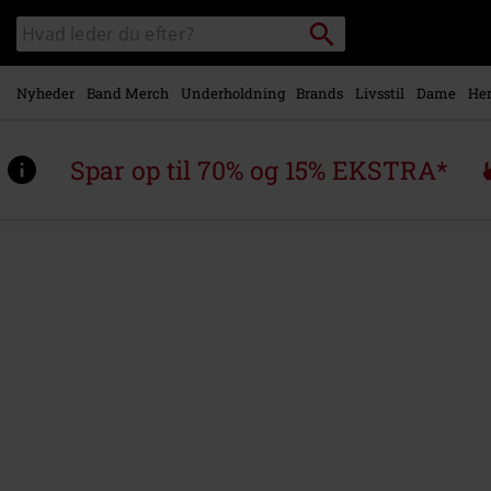
Gå til
Søg
Søg
hovedindhold
sortiment
Nyheder
Band Merch
Underholdning
Brands
Livsstil
Dame
Her
Spar op til 70% og 15% EKSTRA*
https://www.emp-
shop.dk/p/vindicate/602568St.html