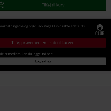
Tilføj til kurv
omkostningerne og prøv Backstage Club direkte gratis i 30
Tilføj prøvemedlemskab til kurven
ede er medlem, kan du logge ind her:
Log ind nu