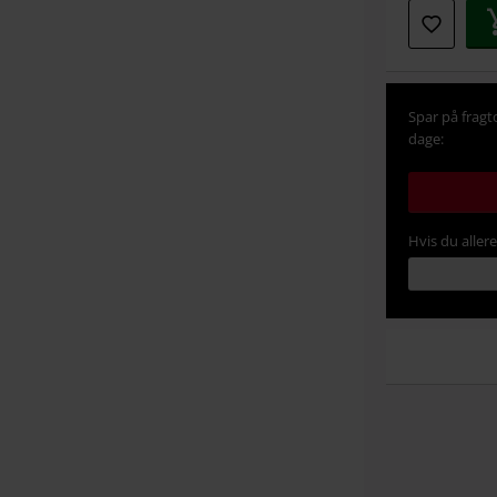
Spar på fragt
dage:
Hvis du aller