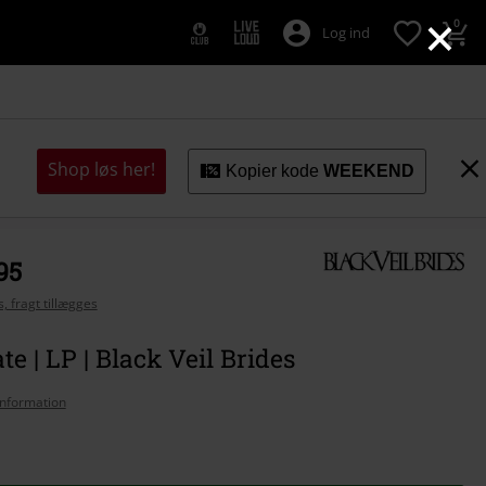
×
0
Log ind
Shop løs her!
Kopier kode
WEEKEND
95
, fragt tillægges
te | LP | Black Veil Brides
nformation