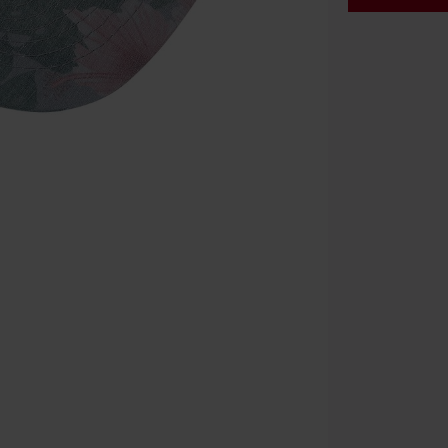
Rabatko
Gælder indtil 
Kun online. M
Efter du har i
Kan ikke komb
bøger, medier,
Ärzte, Die Tot
donationsbidr