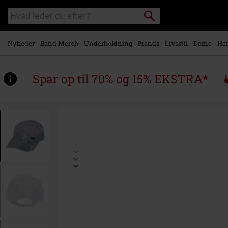
Gå til
Søg
Søg
hovedindhold
sortiment
Nyheder
Band Merch
Underholdning
Brands
Livsstil
Dame
Her
Spar op til 70% og 15% EKSTRA*
https://www.emp-
shop.dk/p/waimea/513864St.html