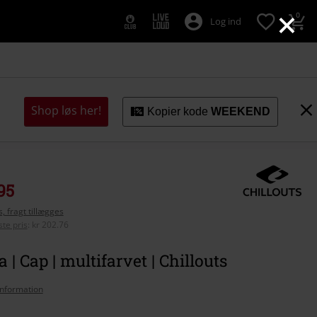
×
0
Log ind
Shop løs her!
Kopier kode
WEEKEND
95
, fragt tillægges
te pris
:
kr 202.76
| Cap | multifarvet | Chillouts
nformation