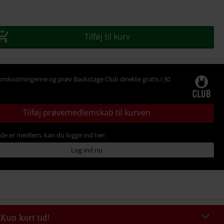
se
Tilføj til kurv
omkostningerne og prøv Backstage Club direkte gratis i 30
Tilføj prøvemedlemskab til kurven
ede er medlem, kan du logge ind her:
Log ind nu
 Kun kort tid!