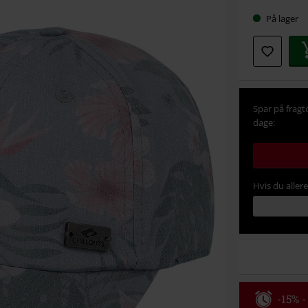
Vælg
På lager
din
størrel
Spar på fragt
dage:
Hvis du aller
-15% -