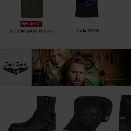
56% RABAT
kr 189.95
MSRP
kr 299.95
kr 129.95
Fra