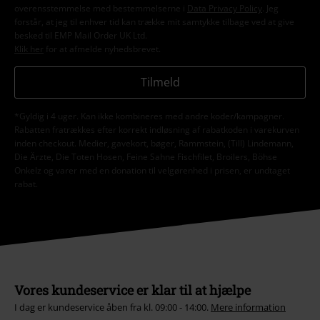
overensstemmelse med bestemmelserne i
Data Privacy Policy
. Jeg
forstår, at jeg til enhver tid kan trække mit samtykke tilbage ved at give
besked til EMP Mail Order UK Ltd.
Klik her
for at afmelde nyhedsbrevet.
Tilmeld
*Gyldig i 4 uger. Kan ikke kombineres med andre koder/kampagner.
Rabatten fratrækkes efter korrekt indløsning af rabatkoden i varekurven
inden checkout. Medier, gavekort, bøger, Rammstein, (Till) Lindemann,
Die Ärzte, Die Toten Hosen, Feine Sahne Fischfilet, Broilers, Böhse
Onkelz og varer med en donation til velgørenhed i prisen, er undtaget
rabat.
Vores kundeservice er klar til at hjælpe
I dag er kundeservice åben fra kl. 09:00 - 14:00.
Mere information