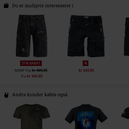
Darmer Esch 70 a
Du er muligvis interesseret i
Lommer
5 lommer
49811 Lingen
Farve
Germany
sort
www.emp.de
31% RABAT
%
MSRP
Fra
kr 499.95
kr 343.95
kr 343.95
Fra
Andre kunder købte også