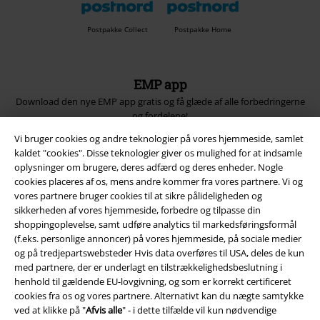
Postpakke Collect
Postpakke Home
EMP app
Download den nye EMP app gratis og få glæde af alle forbedringerne
og fordelene!
Vi bruger cookies og andre teknologier på vores hjemmeside, samlet
kaldet "cookies". Disse teknologier giver os mulighed for at indsamle
oplysninger om brugere, deres adfærd og deres enheder. Nogle
cookies placeres af os, mens andre kommer fra vores partnere. Vi og
vores partnere bruger cookies til at sikre pålideligheden og
A Warner Music Group Company
sikkerheden af ​​vores hjemmeside, forbedre og tilpasse din
shoppingoplevelse, samt udføre analytics til markedsføringsformål
(f.eks. personlige annoncer) på vores hjemmeside, på sociale medier
og på tredjepartswebsteder Hvis data overføres til USA, deles de kun
med partnere, der er underlagt en tilstrækkelighedsbeslutning i
henhold til gældende EU-lovgivning, og som er korrekt certificeret
cookies fra os og vores partnere. Alternativt kan du nægte samtykke
ved at klikke på "
Afvis alle
" - i dette tilfælde vil kun nødvendige