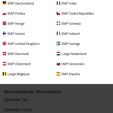
EMP Deutschland
EMP Italia
EMP Polska
EMP Česká Republika
Senest besøgt
EMP Norge
EMP Schweiz
EMP Suomi
EMP Ireland
EMP United Kingdom
EMP Sverige
EMP Danmark
Large Nederland
EMP Österreich
EMP Slovensko
70% RABAT
MSRP
kr 599.95
kr 175.95
Large Belgique
EMP España
More categories. More options.
Tøjmærker
Tøj
Tøjmærker
Herre