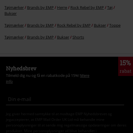
Tøjmærker
Brands by EMP
Herre
Rock Rebel by EMP
Tøj
Bukser
Tøjmærker
Brands by EMP
Rock Rebel by EMP
Bukser
Toppe
Tøjmærker
Brands by EMP
Bukser
Shorts
15%
Nyhedsbrev
rabat
Tilmeld dig nu og få en rabatkode på 15%!
Mere
info
Jeg giver hermed samtykke til at modtage EMP Nyhedsbrevet og
jegaccepterer, at EMP Mail Order UK Ltd må behandle mine
personoplysninger til at sende mig regelmæssige opdateringer om deres
produkter. Mine personoplysninger vil blive behandlet i