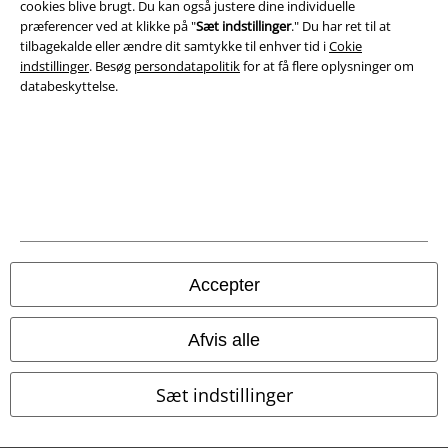
cookies blive brugt. Du kan også justere dine individuelle
præferencer ved at klikke på "
Sæt indstillinger
." Du har ret til at
tilbagekalde eller ændre dit samtykke til enhver tid i
Cokie
indstillinger
. Besøg
persondatapolitik
for at få flere oplysninger om
databeskyttelse.
Juridisk
Salgs-, medlems- & leveringsbetingelser
Om EMP Danmark
Persondatapolitik
Accepter
Bortskaffelse af affald og miljøbeskyttelse
Afvis alle
Overensstemmelseserklæring
Oplysninger om tilgængelighed
Sæt indstillinger
Cokie indstillinger