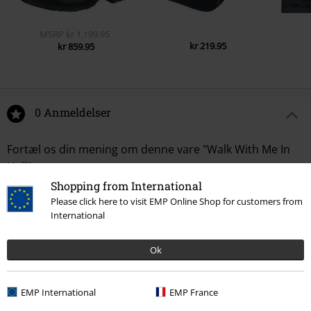
MSRP
kr 1,199.95
kr 219.95
kr 859.95
0 Anmeldelser
Fortæl os din mening om denne vare "Walk With Me In
Hell".
Shopping from International
Skriv anmeldelse
Please click here to visit EMP Online Shop for customers from
International
Ok
EMP International
EMP France