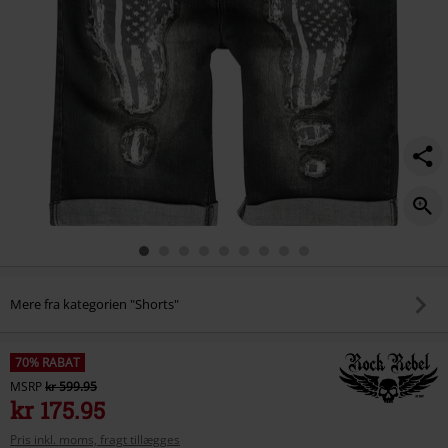
Mere fra kategorien "Shorts"
70% RABAT
MSRP
kr 599.95
kr 175.95
Pris inkl. moms, fragt tillægges