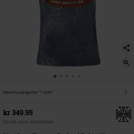
blue/574873.html
Mere fra kategorien "T-shirt"
kr 349.95
Pris inkl. moms, fragt tillægges