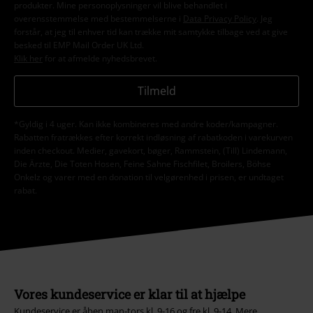
produkter. Mine personoplysninger vil blive behandlet i
overensstemmelse med bestemmelserne i
Data Privacy Policy
. Jeg
forstår, at jeg til enhver tid kan trække mit samtykke tilbage ved at give
besked til EMP Mail Order UK Ltd.
Klik her
for at afmelde nyhedsbrevet.
Tilmeld
*Gyldig i 4 uger. Kan ikke kombineres med andre koder/kampagner.
Rabatten fratrækkes efter korrekt indløsning af rabatkoden i varekurven
inden checkout. Medier, gavekort, bøger, Rammstein, (Till) Lindemann,
Die Ärzte, Die Toten Hosen, Feine Sahne Fischfilet, Broilers, Böhse
Onkelz og varer med en donation til velgørenhed i prisen, er undtaget
rabat.
Vores kundeservice er klar til at hjælpe
Kundeservice er åben man-tors kl. 9-16 og fre kl. 9-14.
Mere