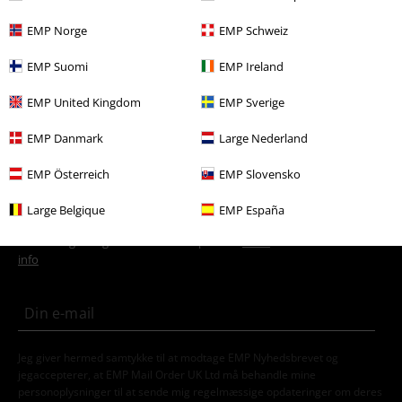
Udsalg %
Tøj
T-shirts & toppe
T-Shirts
EMP Norge
EMP Schweiz
Store størrelser
Herretøj
T-shirts
EMP Suomi
EMP Ireland
Store størrelser
T-shirts & toppe
T-shirts
EMP United Kingdom
EMP Sverige
Udsalg %
Herretøj
Tøj
T-Shirts & Tops
EMP Danmark
Large Nederland
EMP Österreich
EMP Slovensko
15%
Large Belgique
EMP España
Nyhedsbrev
rabat
Tilmeld dig nu og få en rabatkode på 15%!
Mere
info
Jeg giver hermed samtykke til at modtage EMP Nyhedsbrevet og
jegaccepterer, at EMP Mail Order UK Ltd må behandle mine
personoplysninger til at sende mig regelmæssige opdateringer om deres