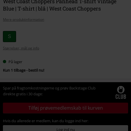
West Coast Choppers Panhead T-shirt Vintage
Blue | T-shirt | blå | West Coast Choppers
Mere produktinformation
Vælg
S
din
Størrelser, mål og info
størrelse
På lager
Kun 1 tilbage - bestil nu!
Spar på fragtomkostningerne og prøv Backstage Club
direkte gratis i 30 dage:
Tilføj prøvemedlemskab til kurven
Hvis du allerede er medlem, kan du logge ind her:
Log ind nu