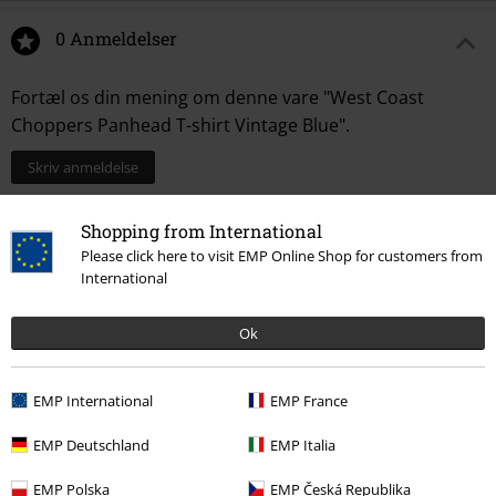
0 Anmeldelser
Fortæl os din mening om denne vare "West Coast
Choppers Panhead T-shirt Vintage Blue".
Skriv anmeldelse
Shopping from International
Please click here to visit EMP Online Shop for customers from
International
Ok
EMP International
EMP France
More categories. More options.
EMP Deutschland
EMP Italia
Herre
Tøj
T-shirts & toppe
T-shirts
EMP Polska
EMP Česká Republika