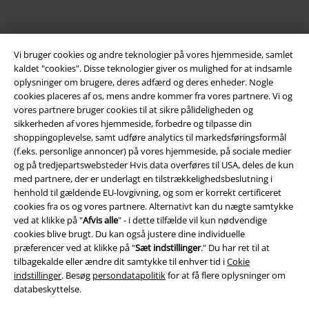
Vi bruger cookies og andre teknologier på vores hjemmeside, samlet
kaldet "cookies". Disse teknologier giver os mulighed for at indsamle
oplysninger om brugere, deres adfærd og deres enheder. Nogle
cookies placeres af os, mens andre kommer fra vores partnere. Vi og
vores partnere bruger cookies til at sikre pålideligheden og
Juridisk
sikkerheden af ​​vores hjemmeside, forbedre og tilpasse din
shoppingoplevelse, samt udføre analytics til markedsføringsformål
Salgs-, medlems- & leveringsbetingelser
(f.eks. personlige annoncer) på vores hjemmeside, på sociale medier
og på tredjepartswebsteder Hvis data overføres til USA, deles de kun
Om EMP Danmark
med partnere, der er underlagt en tilstrækkelighedsbeslutning i
henhold til gældende EU-lovgivning, og som er korrekt certificeret
Persondatapolitik
cookies fra os og vores partnere. Alternativt kan du nægte samtykke
ved at klikke på "
Afvis alle
" - i dette tilfælde vil kun nødvendige
Bortskaffelse af affald og miljøbeskyttelse
cookies blive brugt. Du kan også justere dine individuelle
præferencer ved at klikke på "
Sæt indstillinger
." Du har ret til at
tilbagekalde eller ændre dit samtykke til enhver tid i
Cokie
Overensstemmelseserklæring
indstillinger
. Besøg
persondatapolitik
for at få flere oplysninger om
databeskyttelse.
Oplysninger om tilgængelighed