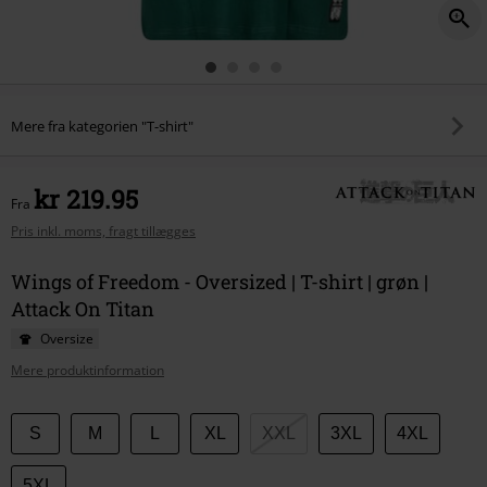
Mere fra kategorien "T-shirt"
kr 219.95
Fra
Pris inkl. moms, fragt tillægges
Wings of Freedom - Oversized | T-shirt | grøn |
Attack On Titan
Oversize
Mere produktinformation
Vælg
S
M
L
XL
XXL
3XL
4XL
din
størrelse
5XL