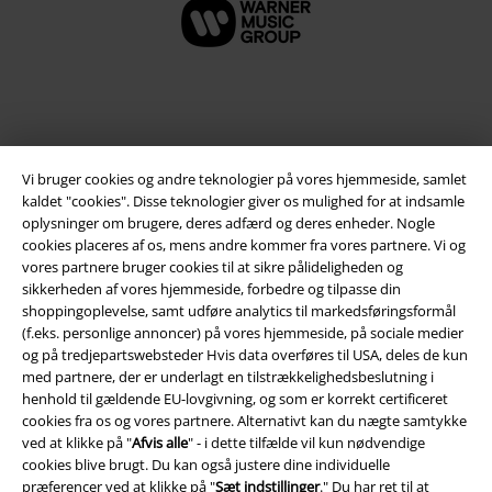
Vi bruger cookies og andre teknologier på vores hjemmeside, samlet
kaldet "cookies". Disse teknologier giver os mulighed for at indsamle
oplysninger om brugere, deres adfærd og deres enheder. Nogle
cookies placeres af os, mens andre kommer fra vores partnere. Vi og
vores partnere bruger cookies til at sikre pålideligheden og
Juridisk
sikkerheden af ​​vores hjemmeside, forbedre og tilpasse din
shoppingoplevelse, samt udføre analytics til markedsføringsformål
Salgs-, medlems- & leveringsbetingelser
(f.eks. personlige annoncer) på vores hjemmeside, på sociale medier
og på tredjepartswebsteder Hvis data overføres til USA, deles de kun
Om EMP Danmark
med partnere, der er underlagt en tilstrækkelighedsbeslutning i
henhold til gældende EU-lovgivning, og som er korrekt certificeret
cookies fra os og vores partnere. Alternativt kan du nægte samtykke
Persondatapolitik
ved at klikke på "
Afvis alle
" - i dette tilfælde vil kun nødvendige
cookies blive brugt. Du kan også justere dine individuelle
Bortskaffelse af affald og miljøbeskyttelse
præferencer ved at klikke på "
Sæt indstillinger
." Du har ret til at