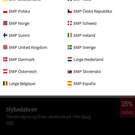
EMP Polska
EMP Česká Republika
More categories. More options.
EMP Norge
EMP Schweiz
Tøj
T-shirts & toppe
T-shirts
EMP Suomi
EMP Ireland
Herre
Tøj
T-shirts & toppe
T-shirts
EMP United Kingdom
EMP Sverige
Nyheder
Tøj
T-shirts & toppe
T-shirts
EMP Danmark
Large Nederland
Film & Serier
Anime
Tøj
T-shirts & toppe
EMP Österreich
EMP Slovensko
Film & Serier
Tegnefilm
Tøj
T-shirts & toppe
T-shirts
Large Belgique
EMP España
15%
Nyhedsbrev
rabat
Tilmeld dig nu og få en rabatkode på 15%!
Mere
info