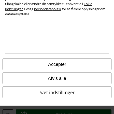
tilbagekalde eller ændre dit samtykke til enhver tid i
Cokie
Overensstemmelseserklæring
indstillinger
. Besøg
persondatapolitik
for at få flere oplysninger om
databeskyttelse.
Oplysninger om tilgængelighed
Cokie indstillinger
Bekræft annullering
Alle priser er inkl. moms. Oplyst leveringstid er et estimat og ikke
garanteret.
Accepter
© 1986-2026 E.M.P. Merchandising HGmbH
Afvis alle
Sæt indstillinger
EMP Webshops
EMP International
EMP France