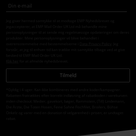
Jeg giver hermed samtykke til at modtage EMP Nyhedsbrevet og
jegaccepterer, at EMP Mail Order UK Ltd må behandle mine
personoplysninger til at sende mig regelmæssige opdateringer om deres
produkter. Mine personoplysninger vil blive behandlet i
overensstemmelse med bestemmelserne i
Data Privacy Policy
. Jeg
forstår, at jeg til enhver tid kan trække mit samtykke tilbage ved at give
besked til EMP Mail Order UK Ltd.
Klik her
for at afmelde nyhedsbrevet.
Tilmeld
*Gyldig i 4 uger. Kan ikke kombineres med andre koder/kampagner.
Rabatten fratrækkes efter korrekt indløsning af rabatkoden i varekurven
inden checkout. Medier, gavekort, bøger, Rammstein, (Till) Lindemann,
Die Ärzte, Die Toten Hosen, Feine Sahne Fischfilet, Broilers, Böhse
Onkelz og varer med en donation til velgørenhed i prisen, er undtaget
rabat.