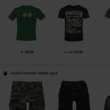
Regularweight
93500 Pantin
Ærmeform
France
Normal
www.cottondivision.com
Ærmelængde
Korte
Farve
grøn
kr 199.95
kr 219.95
Fra
Andre kunder købte også