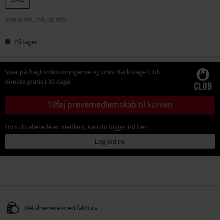
Størrelser, mål og info
På lager
Spar på fragtomkostningerne og prøv Backstage Club
direkte gratis i 30 dage:
Tilføj prøvemedlemskab til kurven
Hvis du allerede er medlem, kan du logge ind her:
Log ind nu
Betal senere med faktura