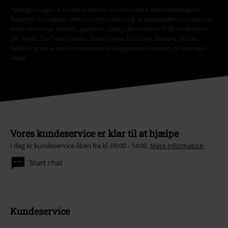
*Gyldig i 4 uger. Kan ikke kombineres med andre koder/kampagner.
Rabatten fratrækkes efter korrekt indløsning af rabatkoden i varekurven
inden checkout. Medier, gavekort, bøger, Rammstein, (Till) Lindemann,
Die Ärzte, Die Toten Hosen, Feine Sahne Fischfilet, Broilers, Böhse
Onkelz og varer med en donation til velgørenhed i prisen, er undtaget
rabat.
Vores kundeservice er klar til at hjælpe
I dag er kundeservice åben fra kl. 09:00 - 14:00.
Mere information
Start chat
Kundeservice