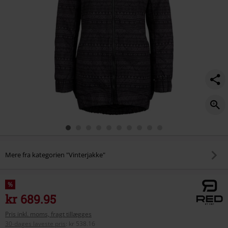
Mere fra kategorien "Vinterjakke"
%
kr 689.95
Pris inkl. moms, fragt tillægges
30-dages laveste pris
:
kr 538.16