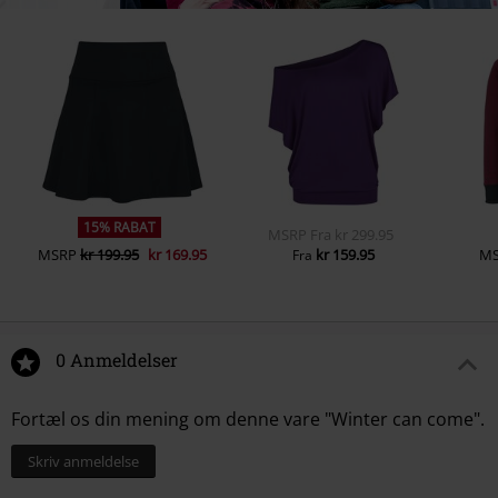
15% RABAT
MSRP
Fra
kr 299.95
MSRP
kr 199.95
kr 169.95
kr 159.95
M
Fra
0 Anmeldelser
Fortæl os din mening om denne vare "Winter can come".
Skriv anmeldelse