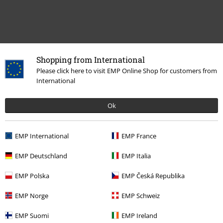
Shopping from International
Please click here to visit EMP Online Shop for customers from
International
Ok
More categories. More options.
Tema
Sort tøj
Sorte jakker
EMP International
EMP France
Tema
Sort tøj
Sorte sweatere & cardigans
EMP Deutschland
EMP Italia
Tøjmærker
Tøj
Pullovers
EMP Polska
EMP Česká Republika
Tøjmærker
Tøj
Jakker
EMP Norge
EMP Schweiz
Tøjmærker
Dame
EMP Suomi
EMP Ireland