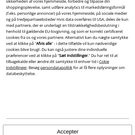
sikkerheden af ​​vores hjemmeside, forbedre og tilpasse din
Salgs-, medlems- & leveringsbetingelser
shoppingoplevelse, samt udføre analytics til markedsføringsformål
(f.eks. personlige annoncer) på vores hjemmeside, på sociale medier
og på tredjepartswebsteder Hvis data overføres til USA, deles de kun
Om EMP Danmark
med partnere, der er underlagt en tilstrækkelighedsbeslutning i
henhold til gældende EU-lovgivning, og som er korrekt certificeret
Persondatapolitik
cookies fra os og vores partnere. Alternativt kan du nægte samtykke
ved at klikke på "
Afvis alle
" - i dette tilfælde vil kun nødvendige
Bortskaffelse af affald og miljøbeskyttelse
cookies blive brugt. Du kan også justere dine individuelle
præferencer ved at klikke på "
Sæt indstillinger
." Du har ret til at
Overensstemmelseserklæring
tilbagekalde eller ændre dit samtykke til enhver tid i
Cokie
indstillinger
. Besøg
persondatapolitik
for at få flere oplysninger om
databeskyttelse.
Oplysninger om tilgængelighed
Cokie indstillinger
Bekræft annullering
Alle priser er inkl. moms. Oplyst leveringstid er et estimat og ikke
garanteret.
© 1986-2026 E.M.P. Merchandising HGmbH
Accepter