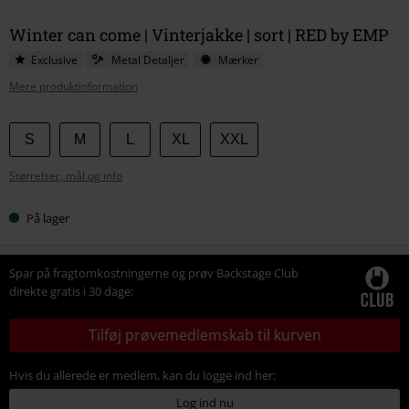
Winter can come | Vinterjakke | sort | RED by EMP
Exclusive
Metal Detaljer
Mærker
Mere produktinformation
Vælg
S
M
L
XL
XXL
din
Størrelser, mål og info
størrelse
På lager
Spar på fragtomkostningerne og prøv Backstage Club
direkte gratis i 30 dage:
Tilføj prøvemedlemskab til kurven
Hvis du allerede er medlem, kan du logge ind her:
Log ind nu