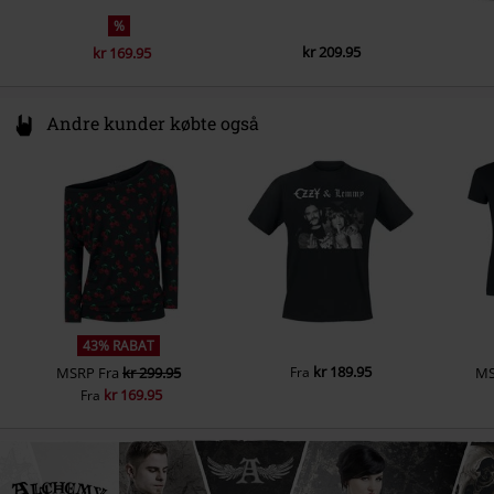
%
kr 209.95
kr 169.95
Andre kunder købte også
43% RABAT
kr 189.95
MSRP
Fra
kr 299.95
Fra
M
kr 169.95
Fra