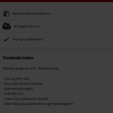
Rabatkode
WEEKEND
Kopier rabatkode
Gælder indtil kl 09-08-2026
Betal senere med faktura
Kun online. Minimum ordreværdi 399.95 kr.
30 dages returret
Efter du har indtastet koden, fratrækkes rabatten automatisk ved
afslutningen af ​​din ordre.
Hurtig kundeservice
Kan ikke kombineres med andre Salgsfremmende koder. Undtaget fra
reduktionen er bøger, medier, billetter, Rammstein, (Till) Lindemann, Böhse
Onkelz, Slagtekyllinger, Die Ärzte, Die Toten Hosen, Metality, værdibeviser
og genstande, der inkluderer et donationsbidrag.
Varebeskrivelse
Alchemy England 1977 - Witches Brew
- krus og ske i sæt
- krus med diverse motiver
- ske med pentagam
- indhold: 0.4 l.
- skeen kan opbevares i kruset
- tåler både opvaskemaskine og mikrobølgeovn