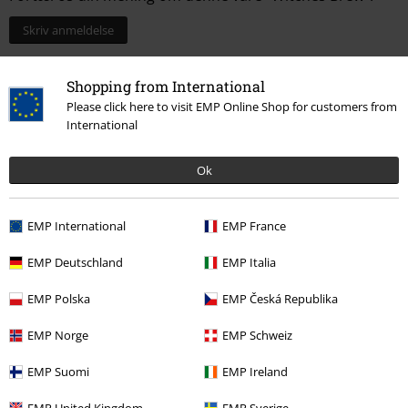
Skriv anmeldelse
Shopping from International
Please click here to visit EMP Online Shop for customers from
International
Ok
EMP International
EMP France
EMP Deutschland
EMP Italia
More categories. More options.
EMP Polska
EMP Česká Republika
Livsstil
Køkkenudstyr
Kopper
EMP Norge
EMP Schweiz
Tema
Horror
EMP Suomi
EMP Ireland
Tema
Gaveidéer