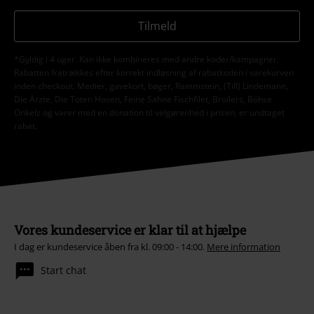
Tilmeld
*Gyldig i 4 uger. Kan ikke kombineres med andre koder/kampagner.
Rabatten fratrækkes efter korrekt indløsning af rabatkoden i varekurven
inden checkout. Medier, gavekort, bøger, Rammstein, (Till) Lindemann,
Die Ärzte, Die Toten Hosen, Feine Sahne Fischfilet, Broilers, Böhse
Onkelz og varer med en donation til velgørenhed i prisen, er undtaget
rabat.
Vores kundeservice er klar til at hjælpe
I dag er kundeservice åben fra kl. 09:00 - 14:00.
Mere information
Start chat