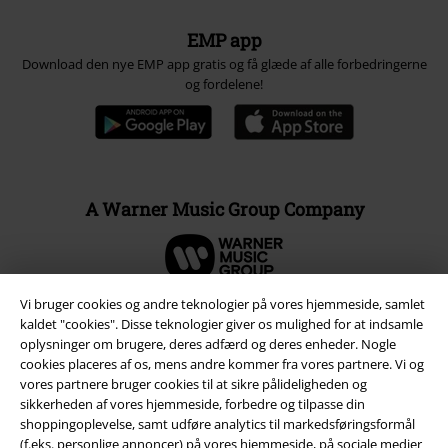
EMP app
Download den nye EMP app gratis og få glæde af alle forbedringerne
og fordelene!
A Warner Music Group Company
Vi bruger cookies og andre teknologier på vores hjemmeside, samlet
kaldet "cookies". Disse teknologier giver os mulighed for at indsamle
oplysninger om brugere, deres adfærd og deres enheder. Nogle
cookies placeres af os, mens andre kommer fra vores partnere. Vi og
vores partnere bruger cookies til at sikre pålideligheden og
sikkerheden af ​​vores hjemmeside, forbedre og tilpasse din
shoppingoplevelse, samt udføre analytics til markedsføringsformål
(f.eks. personlige annoncer) på vores hjemmeside, på sociale medier