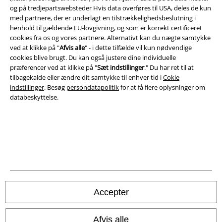
og på tredjepartswebsteder Hvis data overføres til USA, deles de kun
med partnere, der er underlagt en tilstrækkelighedsbeslutning i
Juridisk
henhold til gældende EU-lovgivning, og som er korrekt certificeret
cookies fra os og vores partnere. Alternativt kan du nægte samtykke
Salgs-, medlems- & leveringsbetingelser
ved at klikke på "
Afvis alle
" - i dette tilfælde vil kun nødvendige
cookies blive brugt. Du kan også justere dine individuelle
Om EMP Danmark
præferencer ved at klikke på "
Sæt indstillinger
." Du har ret til at
tilbagekalde eller ændre dit samtykke til enhver tid i
Cokie
Persondatapolitik
indstillinger
. Besøg
persondatapolitik
for at få flere oplysninger om
databeskyttelse.
Bortskaffelse af affald og miljøbeskyttelse
Overensstemmelseserklæring
Oplysninger om tilgængelighed
Cokie indstillinger
Accepter
Bekræft annullering
Afvis alle
Alle priser er inkl. moms. Oplyst leveringstid er et estimat og ikke