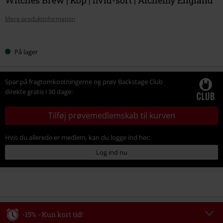
Mere produktinformation
Vælg
På lager
din
størrelse
Spar på fragtomkostningerne og prøv Backstage Club
direkte gratis i 30 dage:
Tilføj prøvemedlemskab til kurven
Hvis du allerede er medlem, kan du logge ind her:
Log ind nu
-15% - Kun kort tid!