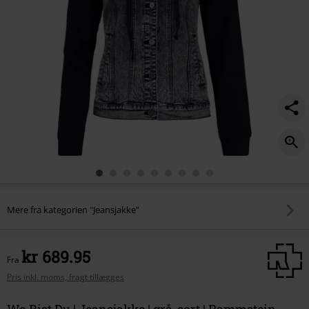
Mere fra kategorien "Jeansjakke"
kr 689.95
Fra
Pris inkl. moms, fragt tillægges
Wo Bist Du | Jeansjakke | grå-sort | Rammstein