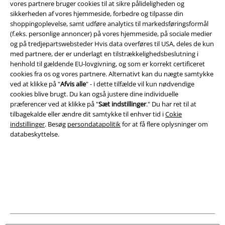
vores partnere bruger cookies til at sikre pålideligheden og
sikkerheden af ​​vores hjemmeside, forbedre og tilpasse din
Juridisk
shoppingoplevelse, samt udføre analytics til markedsføringsformål
(f.eks. personlige annoncer) på vores hjemmeside, på sociale medier
Salgs-, medlems- & leveringsbetingelser
og på tredjepartswebsteder Hvis data overføres til USA, deles de kun
med partnere, der er underlagt en tilstrækkelighedsbeslutning i
Om EMP Danmark
henhold til gældende EU-lovgivning, og som er korrekt certificeret
cookies fra os og vores partnere. Alternativt kan du nægte samtykke
Persondatapolitik
ved at klikke på "
Afvis alle
" - i dette tilfælde vil kun nødvendige
cookies blive brugt. Du kan også justere dine individuelle
Bortskaffelse af affald og miljøbeskyttelse
præferencer ved at klikke på "
Sæt indstillinger
." Du har ret til at
tilbagekalde eller ændre dit samtykke til enhver tid i
Cokie
indstillinger
. Besøg
persondatapolitik
for at få flere oplysninger om
Overensstemmelseserklæring
databeskyttelse.
Oplysninger om tilgængelighed
Cokie indstillinger
Bekræft annullering
Alle priser er inkl. moms. Oplyst leveringstid er et estimat og ikke