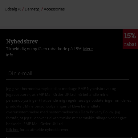
Udsalg %
Dametøj
Accessories
15%
Nyhedsbrev
rabat
Tilmeld dig nu og få en rabatkode på 15%!
Mere
info
Jeg giver hermed samtykke til at modtage EMP Nyhedsbrevet og
jegaccepterer, at EMP Mail Order UK Ltd må behandle mine
personoplysninger til at sende mig regelmæssige opdateringer om deres
produkter. Mine personoplysninger vil blive behandlet i
overensstemmelse med bestemmelserne i
Data Privacy Policy
. Jeg
forstår, at jeg til enhver tid kan trække mit samtykke tilbage ved at give
besked til EMP Mail Order UK Ltd.
Klik her
for at afmelde nyhedsbrevet.