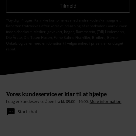
Tilmeld
*Gyldig i 4 uger. Kan ikke kombineres med andre koder/kampagner.
Rabatten fratrækkes efter korrekt indløsning af rabatkoden i varekurven
inden checkout. Medier, gavekort, bøger, Rammstein, (Till) Lindemann,
Die Ärzte, Die Toten Hosen, Feine Sahne Fischfilet, Broilers, Böhse
Onkelz og varer med en donation til velgørenhed i prisen, er undtaget
rabat.
Vores kundeservice er klar til at hjælpe
I dag er kundeservice åben fra kl. 09:00 - 16:00.
Mere information
Start chat