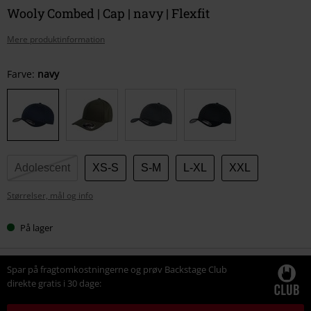
Wooly Combed | Cap | navy | Flexfit
Mere produktinformation
Vælg
Farve:
navy
din
størrelse
Adolescent
XS-S
S-M
L-XL
XXL
Størrelser, mål og info
På lager
Spar på fragtomkostningerne og prøv Backstage Club
direkte gratis i 30 dage: