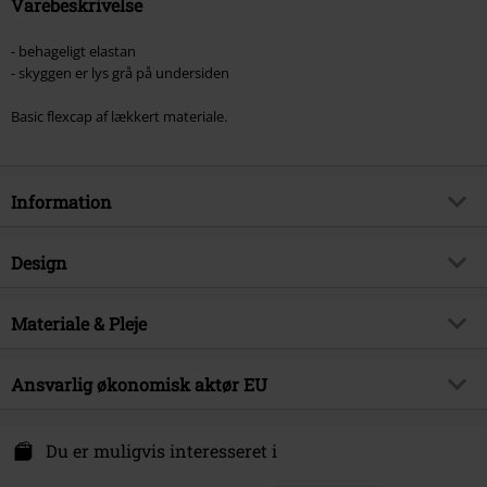
Varebeskrivelse
- behageligt elastan
- skyggen er lys grå på undersiden
Basic flexcap af lækkert materiale.
Information
Artikelnr.
316141
Design
Titel
Wooly Combed
Produkttype
Cap
Brand
Materiale & Pleje
Flexfit
Farve
navy
Produktemne
Basics, Casual, Streetwear
Ydermateriale
63% Polyester, 34% Bomuld, 3%
Ansvarlig økonomisk aktør EU
Udgivelsesdato
29-06-2015
Elastan
Køn
Unisex
TB International GmbH
Dr.-Robert-Murjahn-Str. 7
Du er muligvis interesseret i
64372 Ober-Ramstadt