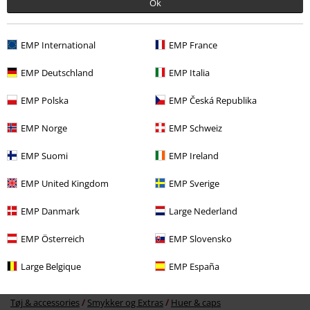
Ok
EMP International
EMP France
EMP Deutschland
EMP Italia
EMP Polska
EMP Česká Republika
%
EMP Norge
EMP Schweiz
kr 89.95
EMP Suomi
EMP Ireland
EMP United Kingdom
EMP Sverige
More categories. More options.
EMP Danmark
Large Nederland
Tøjmærker
Accessories
Caps
EMP Österreich
EMP Slovensko
Tema
Streetwear
Accessories
Caps
Large Belgique
EMP España
Tema
Basics
Accessories
Tøj & accessories
Smykker og Extras
Huer & caps