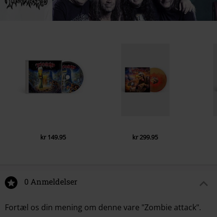
2.
Acid Death
Køn
Unisex
3.
Mercenary
4.
Maniac forces
5.
Alcohol
6.
(Empty) Tankard
7.
Thrash 'Till Death
8.
Chains
9.
Poison
10.
Screamin' Victims
kr 149.95
kr 299.95
0 Anmeldelser
Fortæl os din mening om denne vare "Zombie attack".