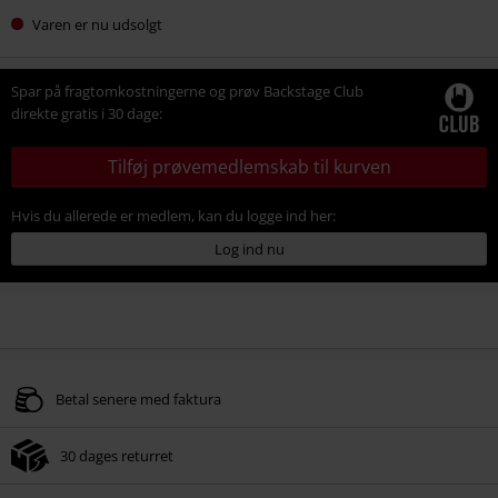
Varen er nu udsolgt
Spar på fragtomkostningerne og prøv Backstage Club
direkte gratis i 30 dage:
Tilføj prøvemedlemskab til kurven
Hvis du allerede er medlem, kan du logge ind her:
Log ind nu
Betal senere med faktura
30 dages returret