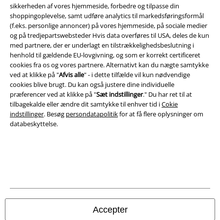
Salgs-, medlems- & leveringsbetingelser
sikkerheden af ​​vores hjemmeside, forbedre og tilpasse din
shoppingoplevelse, samt udføre analytics til markedsføringsformål
(f.eks. personlige annoncer) på vores hjemmeside, på sociale medier
Om EMP Danmark
og på tredjepartswebsteder Hvis data overføres til USA, deles de kun
med partnere, der er underlagt en tilstrækkelighedsbeslutning i
Persondatapolitik
henhold til gældende EU-lovgivning, og som er korrekt certificeret
cookies fra os og vores partnere. Alternativt kan du nægte samtykke
Bortskaffelse af affald og miljøbeskyttelse
ved at klikke på "
Afvis alle
" - i dette tilfælde vil kun nødvendige
cookies blive brugt. Du kan også justere dine individuelle
Overensstemmelseserklæring
præferencer ved at klikke på "
Sæt indstillinger
." Du har ret til at
tilbagekalde eller ændre dit samtykke til enhver tid i
Cokie
indstillinger
. Besøg
persondatapolitik
for at få flere oplysninger om
Oplysninger om tilgængelighed
databeskyttelse.
Cokie indstillinger
Bekræft annullering
Alle priser er inkl. moms. Oplyst leveringstid er et estimat og ikke
garanteret.
© 1986-2026 E.M.P. Merchandising HGmbH
Accepter