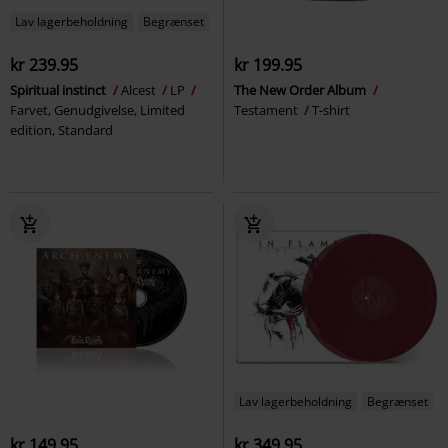
Lav lagerbeholdning
Begrænset
kr 239.95
kr 199.95
Spiritual instinct
Alcest
LP
The New Order Album
Farvet, Genudgivelse, Limited
Testament
T-shirt
edition, Standard
Lav lagerbeholdning
Begrænset
kr 149.95
kr 349.95