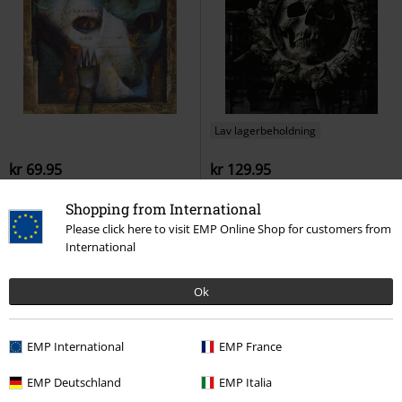
Lav lagerbeholdning
kr 69.95
kr 129.95
Shades of God
Paradise Lost
Doomsday Machine
Arch
Shopping from International
CD
Jewelcase
Enemy
CD
Jewelcase
Please click here to visit EMP Online Shop for customers from
International
Ok
EMP International
EMP France
EMP Deutschland
EMP Italia