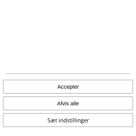
Vores kundeservice er klar til at hjælpe
Kundeservice er åben man-tors kl. 9-16 og fre kl. 9-14.
Mere
information
Start chat
Kundeservice
Hjælp
Accepter
Returpolitik
Afvis alle
Returnér en vare
Sæt indstillinger
Generel størrelsesguide
Afslut mit Backstage Club medlemskab