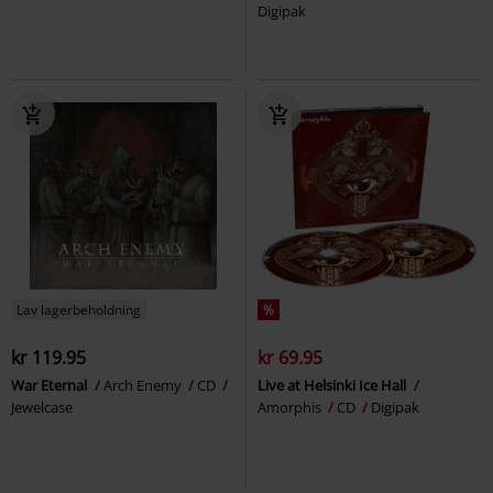
Digipak
Lav lagerbeholdning
%
kr 119.95
kr 69.95
War Eternal
Arch Enemy
CD
Live at Helsinki Ice Hall
Jewelcase
Amorphis
CD
Digipak