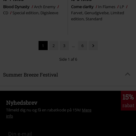
Blood Dynasty
Arch Enemy
Come clarity
In Flames
LP
CD
Special edition, Digisleeve
Farvet, Genudgivelse, Limited
edition, Standard
1
2
3
...
6
Side 1 af 6
Summer Breeze Festival
15%
Nyhedsbrev
rabat
Tilmeld dig nu og få en rabatkode på 15%!
Mere
info