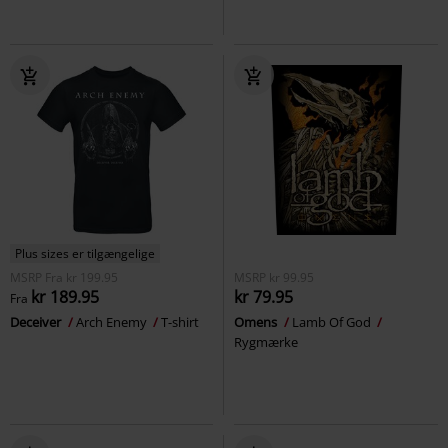
Plus sizes er tilgængelige
MSRP
Fra
kr 199.95
MSRP
kr 99.95
kr 189.95
kr 79.95
Fra
Deceiver
Arch Enemy
T-shirt
Omens
Lamb Of God
Rygmærke