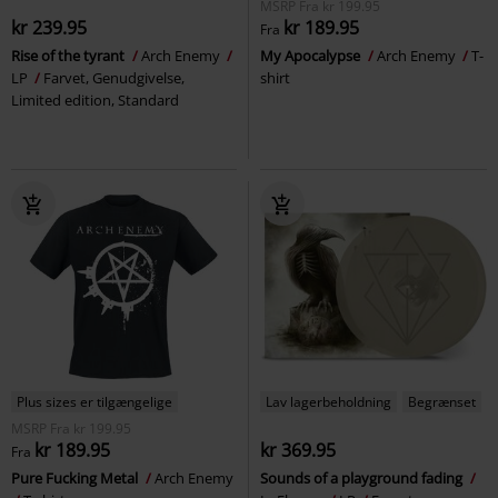
MSRP
Fra
kr 199.95
kr 239.95
kr 189.95
Fra
Rise of the tyrant
Arch Enemy
My Apocalypse
Arch Enemy
T-
LP
Farvet, Genudgivelse,
shirt
Limited edition, Standard
Plus sizes er tilgængelige
Lav lagerbeholdning
Begrænset
MSRP
Fra
kr 199.95
kr 189.95
kr 369.95
Fra
Pure Fucking Metal
Arch Enemy
Sounds of a playground fading