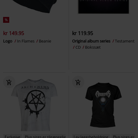
%
kr 149.95
kr 119.95
Logo
In Flames
Beanie
Original album series
Testament
CD
Bokssæt
Exclusive
Plus sizes er tilgængelige
Lav lagerbeholdning
Plus sizes er t