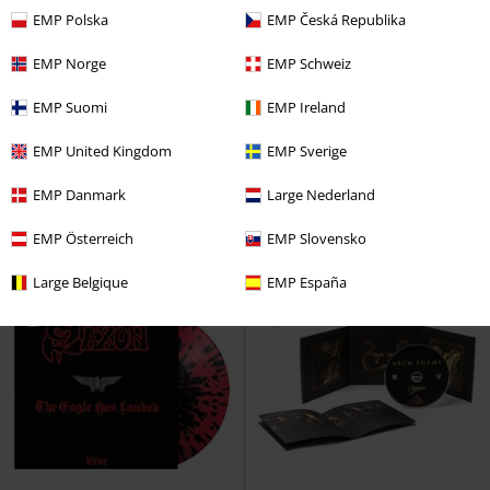
EMP Polska
EMP Česká Republika
EMP Norge
EMP Schweiz
Lav lagerbeholdning
EMP Suomi
EMP Ireland
kr 69.95
kr 69.95
EMP United Kingdom
EMP Sverige
Sacrament
Lamb Of God
CD
One second
Paradise Lost
CD
Jewelcase
Jewelcase
EMP Danmark
Large Nederland
EMP Österreich
EMP Slovensko
Large Belgique
EMP España