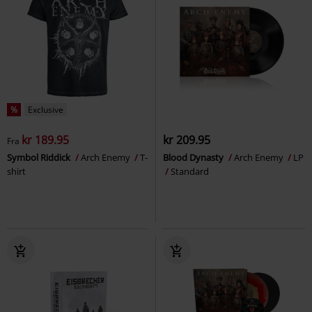
%
Exclusive
kr 189.95
kr 209.95
Fra
Symbol Riddick
Arch Enemy
T-
Blood Dynasty
Arch Enemy
LP
shirt
Standard