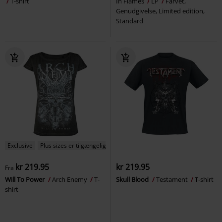
T-shirt
In Flames
LP
Farvet,
Genudgivelse, Limited edition,
Standard
Exclusive
Plus sizes er tilgængelige
kr 219.95
kr 219.95
Fra
Will To Power
Arch Enemy
T-
Skull Blood
Testament
T-shirt
shirt