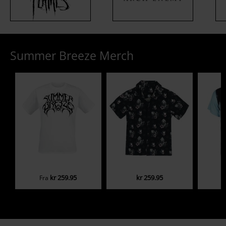
Summer Breeze Merch
kr 259.95
kr 259.95
Fra
F