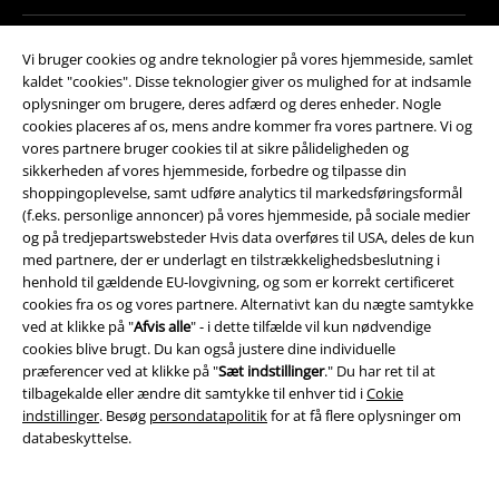
Jeg giver hermed samtykke til at modtage EMP Nyhedsbrevet og
Vi bruger cookies og andre teknologier på vores hjemmeside, samlet
jegaccepterer, at EMP Mail Order UK Ltd må behandle mine
kaldet "cookies". Disse teknologier giver os mulighed for at indsamle
personoplysninger til at sende mig regelmæssige opdateringer om deres
oplysninger om brugere, deres adfærd og deres enheder. Nogle
produkter. Mine personoplysninger vil blive behandlet i
cookies placeres af os, mens andre kommer fra vores partnere. Vi og
overensstemmelse med bestemmelserne i
Data Privacy Policy
. Jeg
vores partnere bruger cookies til at sikre pålideligheden og
forstår, at jeg til enhver tid kan trække mit samtykke tilbage ved at give
sikkerheden af ​​vores hjemmeside, forbedre og tilpasse din
besked til EMP Mail Order UK Ltd.
shoppingoplevelse, samt udføre analytics til markedsføringsformål
Klik her
for at afmelde nyhedsbrevet.
(f.eks. personlige annoncer) på vores hjemmeside, på sociale medier
og på tredjepartswebsteder Hvis data overføres til USA, deles de kun
Tilmeld
med partnere, der er underlagt en tilstrækkelighedsbeslutning i
henhold til gældende EU-lovgivning, og som er korrekt certificeret
*Gyldig i 4 uger. Kan ikke kombineres med andre koder/kampagner.
cookies fra os og vores partnere. Alternativt kan du nægte samtykke
Rabatten fratrækkes efter korrekt indløsning af rabatkoden i varekurven
ved at klikke på "
Afvis alle
" - i dette tilfælde vil kun nødvendige
inden checkout. Medier, gavekort, bøger, Rammstein, (Till) Lindemann,
cookies blive brugt. Du kan også justere dine individuelle
Die Ärzte, Die Toten Hosen, Feine Sahne Fischfilet, Broilers, Böhse
præferencer ved at klikke på "
Sæt indstillinger
." Du har ret til at
Onkelz og varer med en donation til velgørenhed i prisen, er undtaget
tilbagekalde eller ændre dit samtykke til enhver tid i
Cokie
rabat.
indstillinger
. Besøg
persondatapolitik
for at få flere oplysninger om
databeskyttelse.