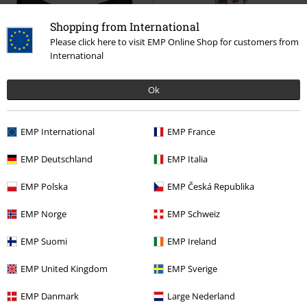
Shopping from International
Please click here to visit EMP Online Shop for customers from
International
Ok
EMP International
EMP France
EMP Deutschland
EMP Italia
EMP Polska
EMP Česká Republika
Lav lagerbeholdning
Plus sizes er tilgængelige
Lav lagerbeholdning
Plus sizes er t
EMP Norge
EMP Schweiz
MSRP
Fra
kr 299.95
EMP Suomi
EMP Ireland
kr 259.95
kr 219.95
Fra
Fra
Bleeding Rose
Alchemy England
Saint Levantius
Alchemy
EMP United Kingdom
EMP Sverige
T-shirt
England
T-shirt
EMP Danmark
Large Nederland