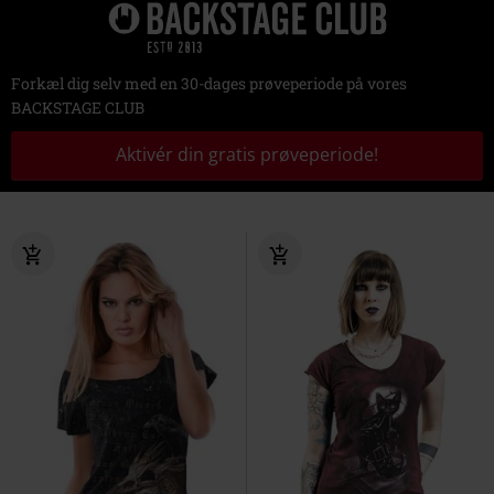
Forkæl dig selv med en 30-dages prøveperiode på vores
BACKSTAGE CLUB
Aktivér din gratis prøveperiode!