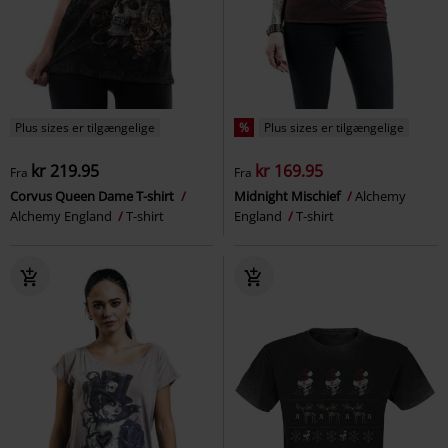
Plus sizes er tilgængelige
%
Plus sizes er tilgængelige
kr 219.95
kr 169.95
Fra
Fra
Corvus Queen Dame T-shirt
Midnight Mischief
Alchemy
Alchemy England
T-shirt
England
T-shirt