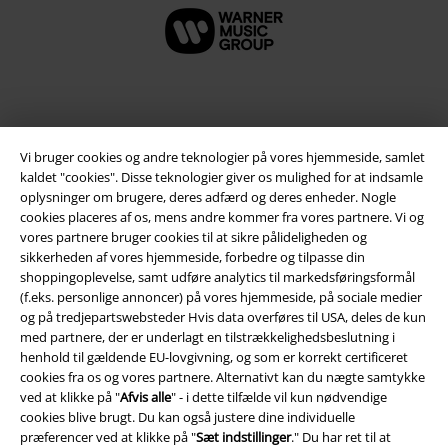
Vi bruger cookies og andre teknologier på vores hjemmeside, samlet
kaldet "cookies". Disse teknologier giver os mulighed for at indsamle
oplysninger om brugere, deres adfærd og deres enheder. Nogle
cookies placeres af os, mens andre kommer fra vores partnere. Vi og
vores partnere bruger cookies til at sikre pålideligheden og
sikkerheden af ​​vores hjemmeside, forbedre og tilpasse din
Juridisk
shoppingoplevelse, samt udføre analytics til markedsføringsformål
(f.eks. personlige annoncer) på vores hjemmeside, på sociale medier
Salgs-, medlems- & leveringsbetingelser
og på tredjepartswebsteder Hvis data overføres til USA, deles de kun
med partnere, der er underlagt en tilstrækkelighedsbeslutning i
Om EMP Danmark
henhold til gældende EU-lovgivning, og som er korrekt certificeret
cookies fra os og vores partnere. Alternativt kan du nægte samtykke
ved at klikke på "
Afvis alle
" - i dette tilfælde vil kun nødvendige
Persondatapolitik
cookies blive brugt. Du kan også justere dine individuelle
præferencer ved at klikke på "
Sæt indstillinger
." Du har ret til at
Bortskaffelse af affald og miljøbeskyttelse