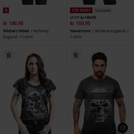
%
15% RABAT
Exclusive
MSRP
kr 199.95
kr 186.95
kr 169.95
Widow's Weed
Alchemy
Nevermore
Alchemy England
England
T-shirt
T-shirt