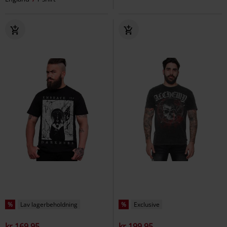
%
Lav lagerbeholdning
%
Exclusive
kr 169.95
kr 199.95