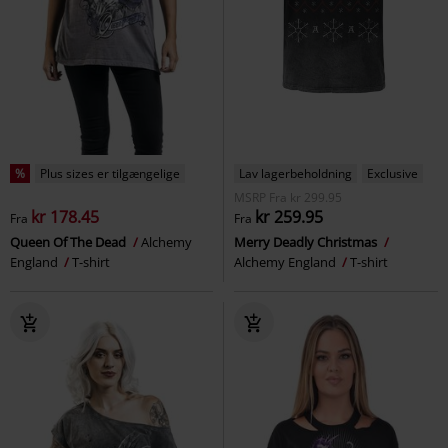
%
Plus sizes er tilgængelige
Lav lagerbeholdning
Exclusive
MSRP
Fra
kr 299.95
kr 178.45
kr 259.95
Fra
Fra
Queen Of The Dead
Alchemy
Merry Deadly Christmas
England
T-shirt
Alchemy England
T-shirt