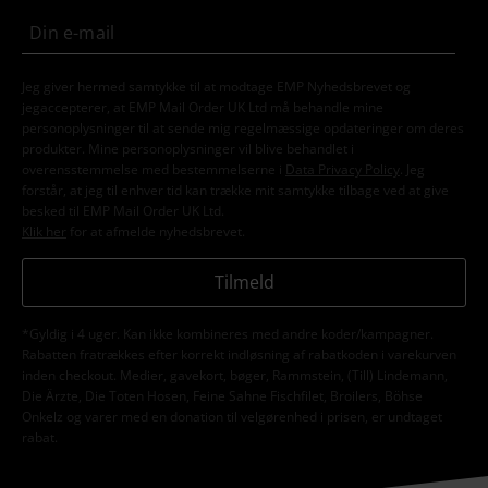
Jeg giver hermed samtykke til at modtage EMP Nyhedsbrevet og
jegaccepterer, at EMP Mail Order UK Ltd må behandle mine
personoplysninger til at sende mig regelmæssige opdateringer om deres
produkter. Mine personoplysninger vil blive behandlet i
overensstemmelse med bestemmelserne i
Data Privacy Policy
. Jeg
forstår, at jeg til enhver tid kan trække mit samtykke tilbage ved at give
besked til EMP Mail Order UK Ltd.
Klik her
for at afmelde nyhedsbrevet.
Tilmeld
*Gyldig i 4 uger. Kan ikke kombineres med andre koder/kampagner.
Rabatten fratrækkes efter korrekt indløsning af rabatkoden i varekurven
inden checkout. Medier, gavekort, bøger, Rammstein, (Till) Lindemann,
Die Ärzte, Die Toten Hosen, Feine Sahne Fischfilet, Broilers, Böhse
Onkelz og varer med en donation til velgørenhed i prisen, er undtaget
rabat.