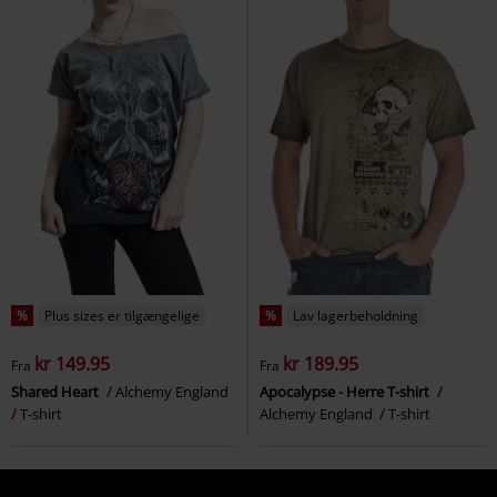
%
Plus sizes er tilgængelige
%
Lav lagerbeholdning
kr 149.95
kr 189.95
Fra
Fra
Shared Heart
Alchemy England
Apocalypse - Herre T-shirt
T-shirt
Alchemy England
T-shirt