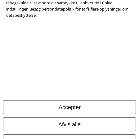
tilbagekalde eller ændre dit samtykke til enhver tid i
Cokie
indstillinger
. Besøg
persondatapolitik
for at få flere oplysninger om
Overensstemmelseserklæring
databeskyttelse.
Oplysninger om tilgængelighed
Cokie indstillinger
Bekræft annullering
Alle priser er inkl. moms. Oplyst leveringstid er et estimat og ikke
garanteret.
© 1986-2026 E.M.P. Merchandising HGmbH
Accepter
EMP Webshops
Afvis alle
EMP International