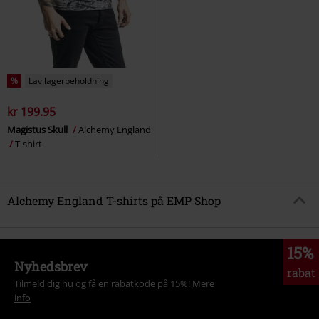
%
Lav lagerbeholdning
kr 199.95
Magistus Skull
Alchemy England
T-shirt
Alchemy England T-shirts på EMP Shop
15%
Nyhedsbrev
rabat
Tilmeld dig nu og få en rabatkode på 15%!
Mere
info