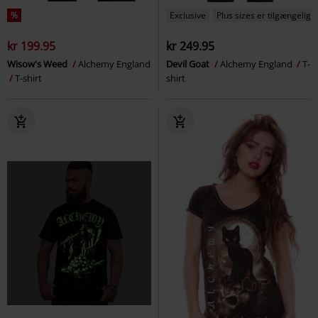
%
Exclusive
Plus sizes er tilgængelige
kr 199.95
kr 249.95
Wisow's Weed
Alchemy England
Devil Goat
Alchemy England
T-
T-shirt
shirt