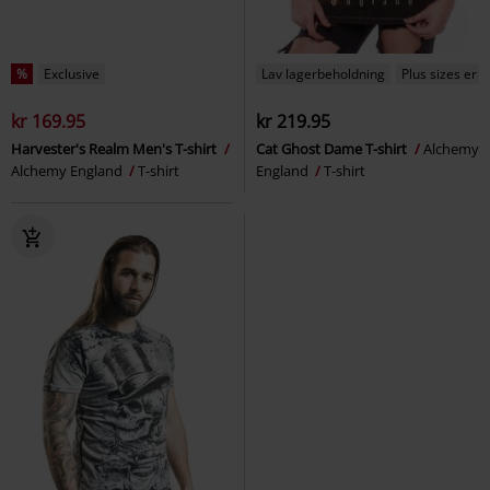
%
Exclusive
Lav lagerbeholdning
Plus sizes er t
kr 169.95
kr 219.95
Harvester's Realm Men's T-shirt
Cat Ghost Dame T-shirt
Alchemy
Alchemy England
T-shirt
England
T-shirt