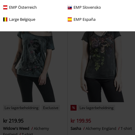
EMP Österreich
EMP Slovensko
Large Belgique
EMP España
Lav lagerbeholdning
Exclusive
%
Lav lagerbeholdning
kr 219.95
kr 199.95
Widow's Weed
Alchemy
Sasha
Alchemy England
T-shirt
England
T-shirt