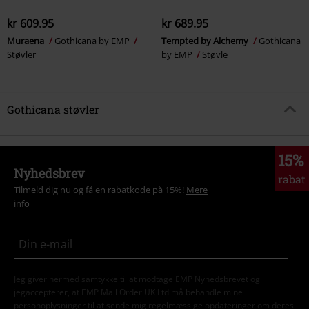
kr 609.95
kr 689.95
Muraena
Gothicana by EMP
Tempted by Alchemy
Gothicana
Støvler
by EMP
Støvle
Gothicana støvler
15%
Nyhedsbrev
rabat
Tilmeld dig nu og få en rabatkode på 15%!
Mere
info
Jeg giver hermed samtykke til at modtage EMP Nyhedsbrevet og
jegaccepterer, at EMP Mail Order UK Ltd må behandle mine
personoplysninger til at sende mig regelmæssige opdateringer om deres