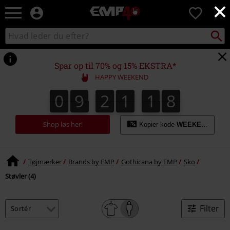
×
EMP
0
-
Musik,
Søg
Søg
film,
sortiment
TV
og
Spar op til 70% og 15% EKSTRA*
gaming
HAPPY WEEKEND
merch
-
0
9
2
1
1
8
0
9
2
1
1
7
2
9
7
8
alternativ
mode
Shop løs her!
Kopier kode
WEEKEND
Tøjmærker
Brands by EMP
Gothicana by EMP
Sko
Støvler (4)
Filter