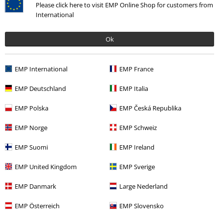
Kundeservice er åben man-tors kl. 9-16 og fre kl. 9-14.
Mere
Please click here to visit EMP Online Shop for customers from
information
International
Start chat
Ok
EMP International
EMP France
Kundeservice
EMP Deutschland
EMP Italia
Hjælp
EMP Polska
EMP Česká Republika
Returpolitik
EMP Norge
EMP Schweiz
Returnér en vare
EMP Suomi
EMP Ireland
Generel størrelsesguide
EMP United Kingdom
EMP Sverige
Afslut mit Backstage Club medlemskab
EMP Danmark
Large Nederland
Betalingsmuligheder
EMP Österreich
EMP Slovensko