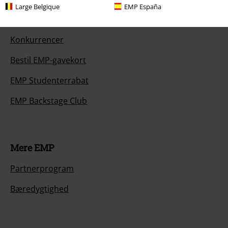
Large Belgique
EMP España
Til dig
Konkurrencer
Bestil EMP-gavekort
EMP Studenterrabat
EMP Backstage Club
Mere EMP
Partnerprogram
Bæredygtighed