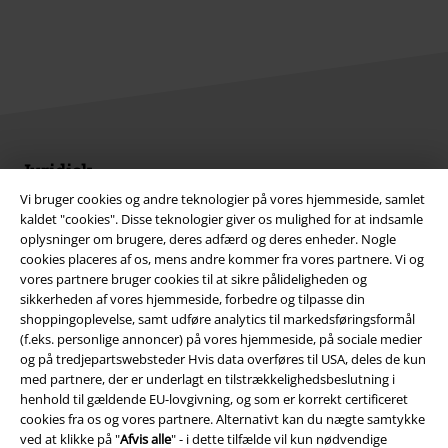
Juridisk
Vi bruger cookies og andre teknologier på vores hjemmeside, samlet
Salgs-, medlems- & leveringsbetingelser
kaldet "cookies". Disse teknologier giver os mulighed for at indsamle
oplysninger om brugere, deres adfærd og deres enheder. Nogle
Om EMP Danmark
cookies placeres af os, mens andre kommer fra vores partnere. Vi og
vores partnere bruger cookies til at sikre pålideligheden og
Persondatapolitik
sikkerheden af ​​vores hjemmeside, forbedre og tilpasse din
shoppingoplevelse, samt udføre analytics til markedsføringsformål
(f.eks. personlige annoncer) på vores hjemmeside, på sociale medier
Bortskaffelse af affald og miljøbeskyttelse
og på tredjepartswebsteder Hvis data overføres til USA, deles de kun
med partnere, der er underlagt en tilstrækkelighedsbeslutning i
Overensstemmelseserklæring
henhold til gældende EU-lovgivning, og som er korrekt certificeret
cookies fra os og vores partnere. Alternativt kan du nægte samtykke
Oplysninger om tilgængelighed
ved at klikke på "
Afvis alle
" - i dette tilfælde vil kun nødvendige