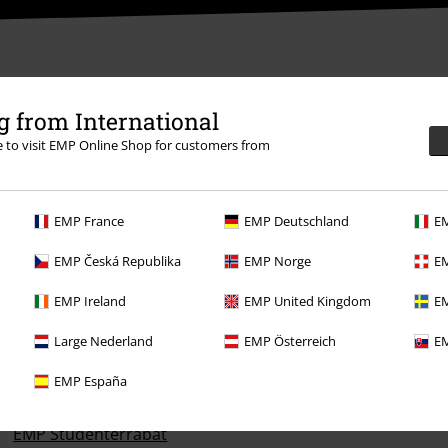
 from International
re to visit EMP Online Shop for customers from
EMP France
EMP Deutschland
EM
EMP Česká Republika
EMP Norge
EM
EMP Ireland
EMP United Kingdom
EM
Til dig
Large Nederland
EMP Österreich
EM
Konkurrencer
EMP España
Bestil EMP-gavekort
EMP Studenterrabat