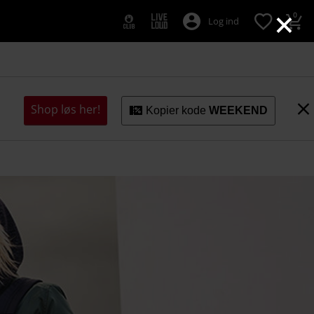
×
0
Log ind
Shop løs her!
Kopier kode
WEEKEND