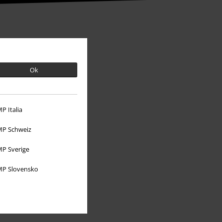
Ok
P Italia
P Schweiz
P Sverige
Mere EMP
P Slovensko
Partnerprogram
Bæredygtighed