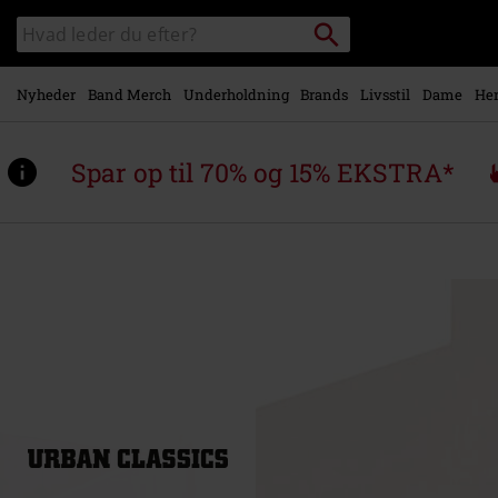
Gå til
Søg
Søg
hovedindhold
sortiment
Nyheder
Band Merch
Underholdning
Brands
Livsstil
Dame
Her
Spar op til 70% og 15% EKSTRA*