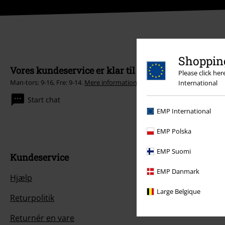
Shopping
Vores kundeservice er klar til at hjælpe
Please click he
Man-tors: 9-16, Fre: 9-14.
Mere information
International
Start chat
EMP International
EMP Polska
EMP Suomi
Kundeservice
EMP Danmark
Hjælp
Large Belgique
Returpolitik
Returnér en vare