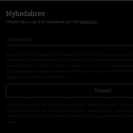
Nyhedsbrev
Tilmeld dig nu og få en rabatkode på 15%!
Mere info
Jeg giver hermed samtykke til at modtage EMP Nyhedsbrevet og jegaccepter
behandle mine personoplysninger til at sende mig regelmæssige opdatering
personoplysninger vil blive behandlet i overensstemmelse med bestemmels
jeg til enhver tid kan trække mit samtykke tilbage ved at give besked til EMP 
Klik her
for at afmelde nyhedsbrevet.
Tilmeld
*Gyldig i 4 uger. Kan ikke kombineres med andre koder/kampagner. Rabatten 
rabatkoden i varekurven inden checkout. Medier, gavekort, bøger, Rammstein,
Hosen, Feine Sahne Fischfilet, Broilers, Böhse Onkelz og varer med en donatio
rabat.