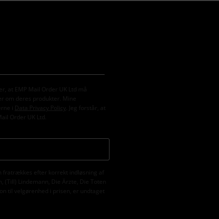
er, at EMP Mail Order UK Ltd må
er om deres produkter. Mine
erne i
Data Privacy Policy
. Jeg forstår, at
Mail Order UK Ltd.
fratrækkes efter korrekt indløsning af
 (Till) Lindemann, Die Ärzte, Die Toten
n til velgørenhed i prisen, er undtaget