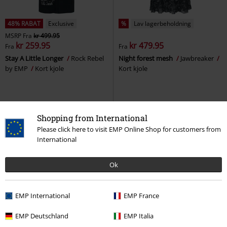
48% RABAT
Exclusive
%
Lav lagerbeholdning
MSRP
Fra
kr 499.95
kr 259.95
kr 479.95
Fra
Fra
Stay A Little Longer
Rock Rebel
Night forest mesh
Jawbreaker
by EMP
Kort kjole
Kort kjole
Shopping from International
Please click here to visit EMP Online Shop for customers from
International
Ok
EMP International
EMP France
EMP Deutschland
EMP Italia
%
Lav lagerbeholdning
Exclusive
Aftagelige dele