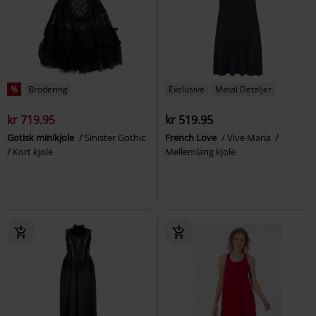
%
Brodering
Exclusive
Metal Detaljer
kr 719.95
kr 519.95
Gotisk minikjole
Sinister Gothic
French Love
Vive Maria
Kort kjole
Mellemlang kjole