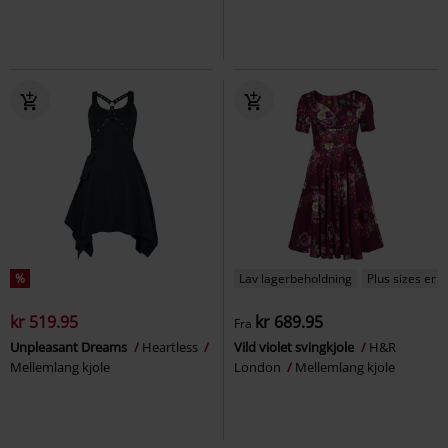
%
Lav lagerbeholdning
Plus sizes er t
kr 519.95
kr 689.95
Fra
Unpleasant Dreams
Heartless
Vild violet svingkjole
H&R
Mellemlang kjole
London
Mellemlang kjole