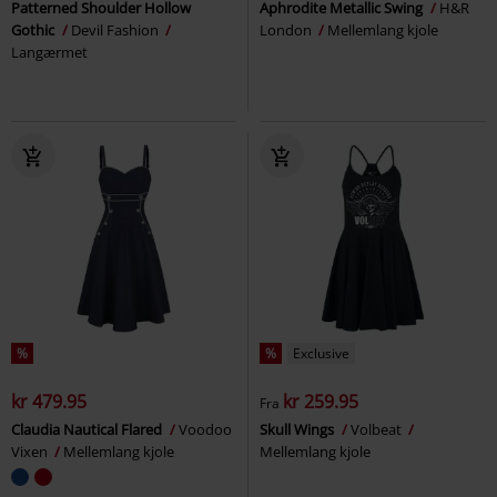
Patterned Shoulder Hollow
Aphrodite Metallic Swing
H&R
Gothic
Devil Fashion
London
Mellemlang kjole
Langærmet
%
%
Exclusive
kr 479.95
kr 259.95
Fra
Claudia Nautical Flared
Voodoo
Skull Wings
Volbeat
Vixen
Mellemlang kjole
Mellemlang kjole