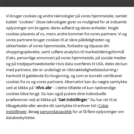
Vi bruger cookies og andre teknologier på vores hjemmeside, samlet
Til dig
kaldet "cookies". Disse teknologier giver os mulighed for at indsamle
oplysninger om brugere, deres adfærd og deres enheder. Nogle
Konkurrencer
cookies placeres af os, mens andre kommer fra vores partnere. Vi og
vores partnere bruger cookies til at sikre pålideligheden og
Bestil EMP-gavekort
sikkerheden af ​​vores hjemmeside, forbedre og tilpasse din
shoppingoplevelse, samt udføre analytics til markedsføringsformål
EMP Studenterrabat
(f.eks. personlige annoncer) på vores hjemmeside, på sociale medier
og på tredjepartswebsteder Hvis data overføres til USA, deles de kun
EMP Backstage Club
med partnere, der er underlagt en tilstrækkelighedsbeslutning i
henhold til gældende EU-lovgivning, og som er korrekt certificeret
cookies fra os og vores partnere. Alternativt kan du nægte samtykke
ved at klikke på "
Afvis alle
" - i dette tilfælde vil kun nødvendige
cookies blive brugt. Du kan også justere dine individuelle
Mere EMP
præferencer ved at klikke på "
Sæt indstillinger
." Du har ret til at
tilbagekalde eller ændre dit samtykke til enhver tid i
Cokie
Partnerprogram
indstillinger
. Besøg
persondatapolitik
for at få flere oplysninger om
databeskyttelse.
Bæredygtighed