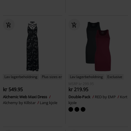
Lav lagerbeholdning
Plus sizes er tilgængelige
Lav lagerbeholdning
Exclusive
MSRP
kr 299.95
kr 549.95
kr 219.95
Alchemic Web Maxi Dress
Double-Pack
RED by EMP
Kort
Alchemy by Killstar
Lang kjole
kjole