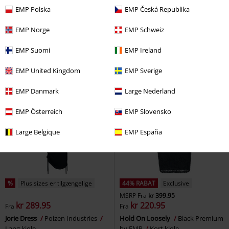
EMP Polska
EMP Česká Republika
kr 479.95
kr 349.95
Fra
Gathered neckline flared
Harmony Vibe sommerkjole
EMP Norge
EMP Schweiz
Voodoo Vixen
Mellemlang kjole
RED by EMP
Lang kjole
EMP Suomi
EMP Ireland
EMP United Kingdom
EMP Sverige
EMP Danmark
Large Nederland
EMP Österreich
EMP Slovensko
Large Belgique
EMP España
%
Plus sizes er tilgængelige
44% RABAT
Exclusive
MSRP
Fra
kr 399.95
kr 289.95
kr 220.95
Fra
Fra
Jorie Dress
Poizen Industries
Hold On Loosely
Black Premium
Lang kjole
by EMP
Kort kjole