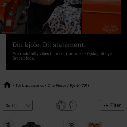
Din kjole. Dit statement.
Fra rockabilly vibes til mørk romance – Opdag dit nye
favorit look.
Tøj & accessories
One-Pieces
Kjoler (701)
Filter