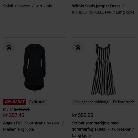
Soleil
Vixxsin
Kort kjole
Within Souls Jumper Dress
KIHILIST by KILLSTAR
Lang kjole
40% RABAT
Exclusive
Lav lagerbeholdning
Dekorativ deta
MSRP
kr 499.95
kr 297.45
kr 559.95
Angels Fall
Gothicana by EMP
Stribet sommerkjole med
Mellemlang kjole
sommerfugleknap
Jawbreaker
Lang kjole