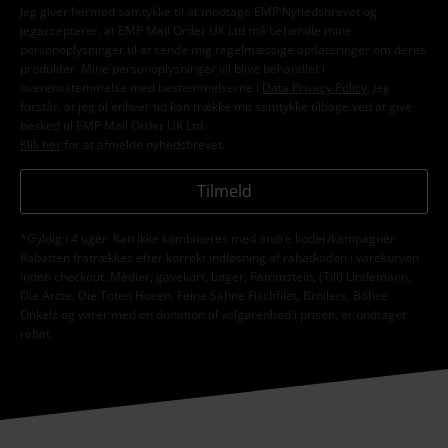
Jeg giver hermed samtykke til at modtage EMP Nyhedsbrevet og
jegaccepterer, at EMP Mail Order UK Ltd må behandle mine
personoplysninger til at sende mig regelmæssige opdateringer om deres
produkter. Mine personoplysninger vil blive behandlet i
overensstemmelse med bestemmelserne i
Data Privacy Policy
. Jeg
forstår, at jeg til enhver tid kan trække mit samtykke tilbage ved at give
besked til EMP Mail Order UK Ltd.
Klik her
for at afmelde nyhedsbrevet.
Tilmeld
*Gyldig i 4 uger. Kan ikke kombineres med andre koder/kampagner.
Rabatten fratrækkes efter korrekt indløsning af rabatkoden i varekurven
inden checkout. Medier, gavekort, bøger, Rammstein, (Till) Lindemann,
Die Ärzte, Die Toten Hosen, Feine Sahne Fischfilet, Broilers, Böhse
Onkelz og varer med en donation til velgørenhed i prisen, er undtaget
rabat.