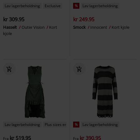
Lav lagerbeholdning
Exclusive
%
Lav lagerbeholdning
kr 309.95
kr 249.95
Hasselt
Outer Vision
Kort
Smock
Innocent
Kort kjole
kjole
Lav lagerbeholdning
Plus sizes er tilgængelige
%
Lav lagerbeholdning
kr 519.95
kr 390.95
Fra
Fra