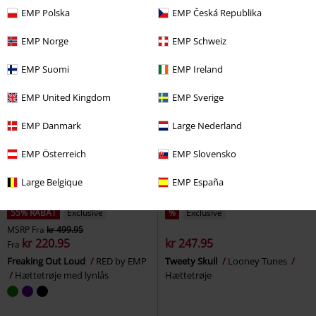
Hættetrøje med lynlås
Batman
Hættetrøje
EMP Polska
EMP Česká Republika
EMP Norge
EMP Schweiz
EMP Suomi
EMP Ireland
EMP United Kingdom
EMP Sverige
EMP Danmark
Large Nederland
EMP Österreich
EMP Slovensko
Large Belgique
EMP España
55% RABAT
Exclusive
%
Exclusive
MSRP
Fra
kr 499.95
kr 220.95
kr 247.95
Fra
Freaking Out Loud
RED by EMP
Tweety Skull
Looney Tunes
Hættetrøje med lynlås
Hættetrøje