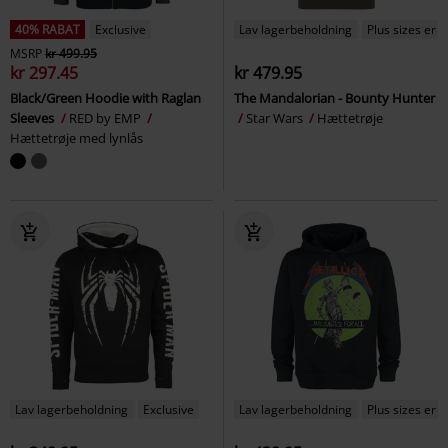
40% RABAT
Exclusive
Lav lagerbeholdning
Plus sizes er t
MSRP
kr 499.95
kr 297.45
kr 479.95
Black/Green Hoodie with Raglan
The Mandalorian - Bounty Hunter
Sleeves
RED by EMP
Star Wars
Hættetrøje
Hættetrøje med lynlås
Lav lagerbeholdning
Exclusive
Lav lagerbeholdning
Plus sizes er t