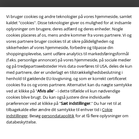
Vi bruger cookies og andre teknologier på vores hjemmeside, samlet
kaldet "cookies". Disse teknologier giver os mulighed for at indsamle
oplysninger om brugere, deres adfærd og deres enheder. Nogle
cookies placeres af os, mens andre kommer fra vores partnere. Vi og
vores partnere bruger cookies til at sikre pålideligheden og
sikkerheden af ​​vores hjemmeside, forbedre og tilpasse din
Community
shoppingoplevelse, samt udføre analytics til markedsføringsformål
(f.eks. personlige annoncer) på vores hjemmeside, på sociale medier
og på tredjepartswebsteder Hvis data overføres til USA, deles de kun
med partnere, der er underlagt en tilstrækkelighedsbeslutning i
henhold til gældende EU-lovgivning, og som er korrekt certificeret
cookies fra os og vores partnere. Alternativt kan du nægte samtykke
ved at klikke på "
Afvis alle
" - i dette tilfælde vil kun nødvendige
cookies blive brugt. Du kan også justere dine individuelle
præferencer ved at klikke på "
Sæt indstillinger
." Du har ret til at
tilbagekalde eller ændre dit samtykke til enhver tid i
Cokie
indstillinger
. Besøg
persondatapolitik
for at få flere oplysninger om
Betalingsmuligheder
databeskyttelse.