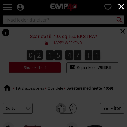
×
EMP
0
-
Musik,
Søg
Søg
film,
sortiment
TV
og
Spar op til 70% og 15% EKSTRA*
gaming
HAPPY WEEKEND
merch
-
0
2
1
5
4
7
1
0
0
2
1
5
4
7
0
9
1
1
0
9
0
alternativ
mode
Shop løs her!
Kopier kode
WEEKEND
Tøj & accessories
Overdele
Sweatere med hætte (1059)
Filter