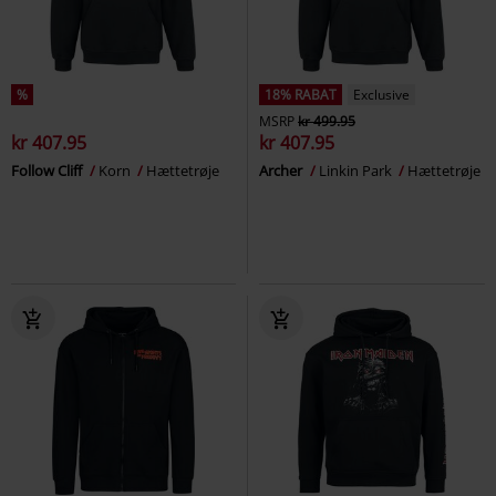
%
18% RABAT
Exclusive
MSRP
kr 499.95
kr 407.95
kr 407.95
Follow Cliff
Korn
Hættetrøje
Archer
Linkin Park
Hættetrøje