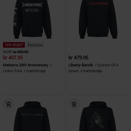
18% RABAT
Exclusive
MSRP
kr 499.95
kr 407.95
kr 479.95
Meteora 20th Anniversary
Liberty Bandit
System Of A
Linkin Park
Hættetrøje
Down
Hættetrøje