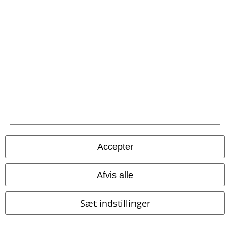
Fragt
Postpakke Collect
Postpakke Home
EMP app
Download den nye EMP app gratis og få glæde af alle forbedringerne
og fordelene!
Accepter
Afvis alle
A Warner Music Group Company
Sæt indstillinger