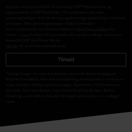
Jeg giver hermed samtykke til at modtage EMP Nyhedsbrevet og
jegaccepterer, at EMP Mail Order UK Ltd må behandle mine
personoplysninger til at sende mig regelmæssige opdateringer om deres
produkter. Mine personoplysninger vil blive behandlet i
overensstemmelse med bestemmelserne i
Data Privacy Policy
. Jeg
forstår, at jeg til enhver tid kan trække mit samtykke tilbage ved at give
besked til EMP Mail Order UK Ltd.
Klik her
for at afmelde nyhedsbrevet.
Tilmeld
*Gyldig i 4 uger. Kan ikke kombineres med andre koder/kampagner.
Rabatten fratrækkes efter korrekt indløsning af rabatkoden i varekurven
inden checkout. Medier, gavekort, bøger, Rammstein, (Till) Lindemann,
Die Ärzte, Die Toten Hosen, Feine Sahne Fischfilet, Broilers, Böhse
Onkelz og varer med en donation til velgørenhed i prisen, er undtaget
rabat.