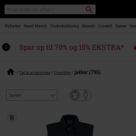
Gå til
Søg
Søg
hovedindhold
sortiment
Nyheder
Band Merch
Underholdning
Brands
Livsstil
Dame
Her
Spar op til 70% og 15% EKSTRA*
Jakker (795)
Tøj & accessories
Overdele