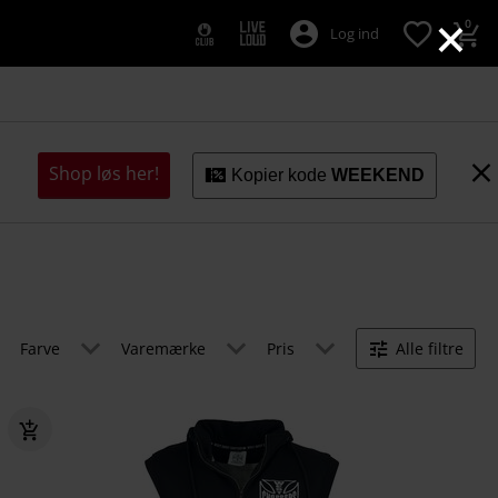
×
0
Log ind
Shop løs her!
Kopier kode
WEEKEND
Farve
Varemærke
Pris
Alle filtre