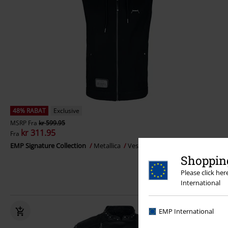
48% RABAT
Exclusive
MSRP
Fra
kr 599.95
kr 311.95
Fra
EMP Signature Collection
Metallica
Vest
Shopping
Please click he
International
EMP International