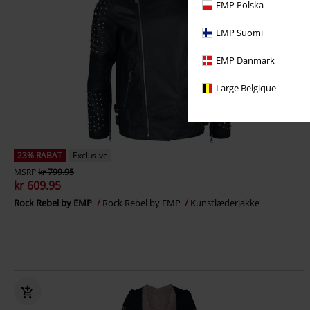
EMP Polska
EMP Suomi
EMP Danmark
Large Belgique
23% RABAT
Exclusive
MSRP
kr 799.95
kr 609.95
Rock Rebel by EMP
Rock Rebel by EMP
Kunstlæderjakke