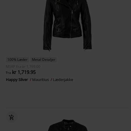
100% Læder
Metal Detaljer
MSRP
Fra
kr 1,799.00
kr 1,719.95
Fra
Happy Silver
Mauritius
Læderjakke