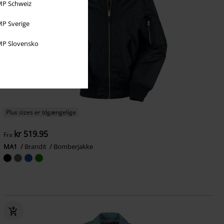
P Schweiz
P Sverige
P Slovensko
Plus sizes er tilgængelige
kr 519.95
Fra
MA1
Brandit
Bomberjakke