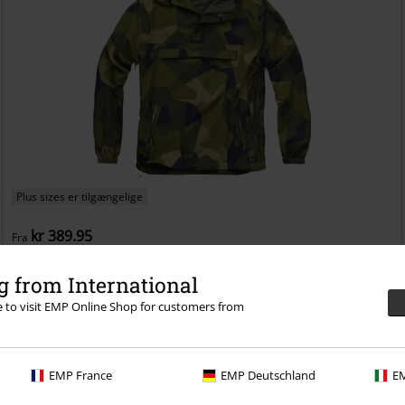
Plus sizes er tilgængelige
kr 389.95
Fra
Let windbreaker
Brandit
Windbreaker
 from International
re to visit EMP Online Shop for customers from
EMP France
EMP Deutschland
EM