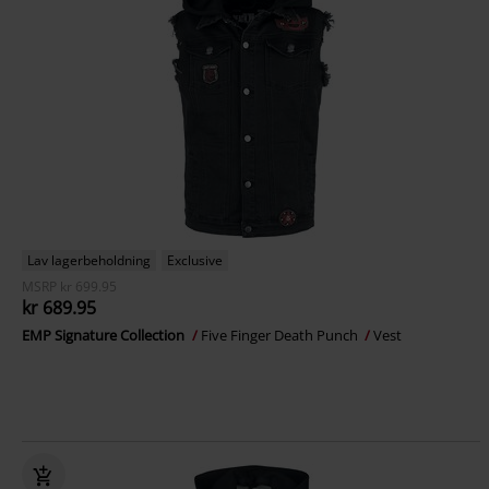
Lav lagerbeholdning
Exclusive
MSRP
kr 699.95
kr 689.95
EMP Signature Collection
Five Finger Death Punch
Vest