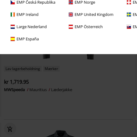
EMP Česká Republika
EMP Norge
EM
EMP Ireland
EMP United Kingdom
EM
Large Nederland
EMP Österreich
EM
EMP España
Lav lagerbeholdning
Mærker
kr 1,719.95
MWSpeeda
Mauritius
Læderjakke