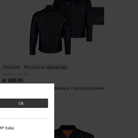
Exclusive
Plus sizes er tilgængelige
MSRP
kr 859.95
kr 689.95
EMP Signature Collection
Metallica
Kunstlæderjakke
Ok
P Italia