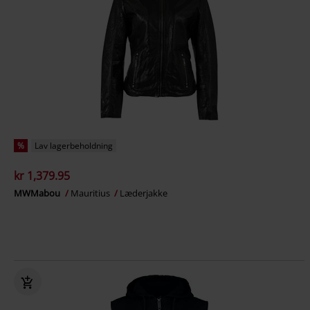
%
Lav lagerbeholdning
kr 1,379.95
MWMabou
Mauritius
Læderjakke