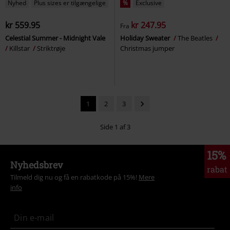
Nyhed
Plus sizes er tilgængelige
%
Exclusive
kr 559.95
kr 247.95
Fra
Celestial Summer - Midnight Vale
Holiday Sweater
The Beatles
Killstar
Striktrøje
Christmas jumper
1
2
3
Side 1 af 3
15%
Nyhedsbrev
rabat
Tilmeld dig nu og få en rabatkode på 15%!
Mere
info