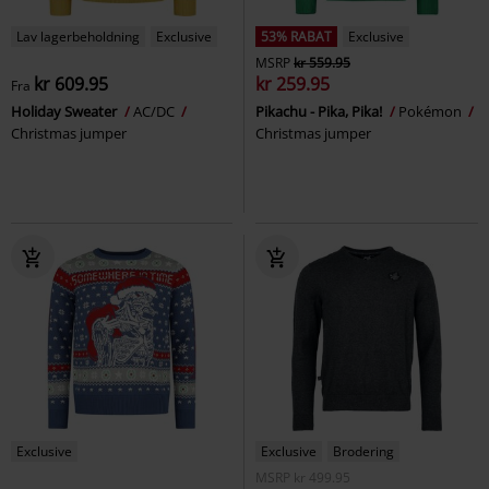
Lav lagerbeholdning
Exclusive
53% RABAT
Exclusive
MSRP
kr 559.95
kr 609.95
kr 259.95
Fra
Holiday Sweater
AC/DC
Pikachu - Pika, Pika!
Pokémon
Christmas jumper
Christmas jumper
Exclusive
Exclusive
Brodering
MSRP
kr 499.95