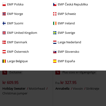
Christmas jumper
EMP
Striktrøje
EMP Polska
EMP Česká Republika
EMP Norge
EMP Schweiz
EMP Suomi
EMP Ireland
EMP United Kingdom
EMP Sverige
EMP Danmark
Large Nederland
EMP Österreich
EMP Slovensko
Large Belgique
EMP España
%
Exclusive
%
Plus sizes er tilgængelige
kr 609.95
kr 327.95
Fra
Holiday Sweater
Motörhead
Annabella
Vixxsin
Striktrøje
Christmas jumper