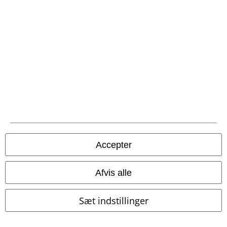
Fragt
Postpakke Collect
Postpakke Home
EMP app
Download den nye EMP app gratis og få glæde af alle forbedringerne
og fordelene!
Accepter
Afvis alle
Sæt indstillinger
A Warner Music Group Company