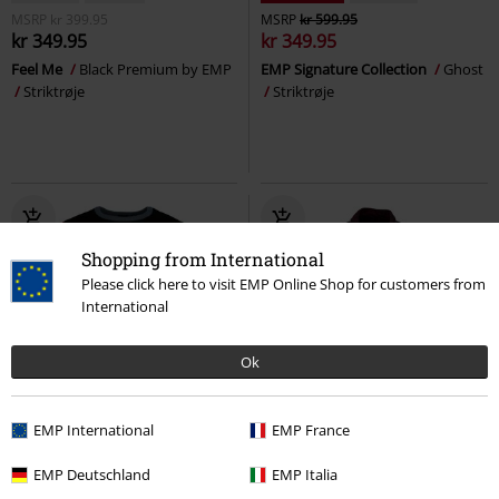
MSRP
kr 399.95
MSRP
kr 599.95
kr 349.95
kr 349.95
Feel Me
Black Premium by EMP
EMP Signature Collection
Ghost
Striktrøje
Striktrøje
Shopping from International
Please click here to visit EMP Online Shop for customers from
International
Ok
54% RABAT
Exclusive
Exclusive
Mærker
EMP International
EMP France
MSRP
Fra
kr 609.95
MSRP
Fra
kr 499.95
kr 279.95
kr 349.95
Fra
Fra
EMP Deutschland
EMP Italia
Holiday Sweater
Slipknot
Up The Neck
Black Premium by