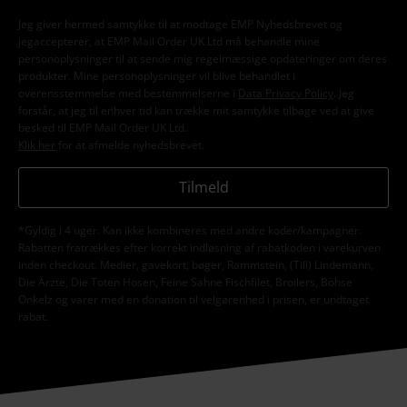
Jeg giver hermed samtykke til at modtage EMP Nyhedsbrevet og
jegaccepterer, at EMP Mail Order UK Ltd må behandle mine
personoplysninger til at sende mig regelmæssige opdateringer om deres
produkter. Mine personoplysninger vil blive behandlet i
overensstemmelse med bestemmelserne i
Data Privacy Policy
. Jeg
forstår, at jeg til enhver tid kan trække mit samtykke tilbage ved at give
besked til EMP Mail Order UK Ltd.
Klik her
for at afmelde nyhedsbrevet.
Tilmeld
*Gyldig i 4 uger. Kan ikke kombineres med andre koder/kampagner.
Rabatten fratrækkes efter korrekt indløsning af rabatkoden i varekurven
inden checkout. Medier, gavekort, bøger, Rammstein, (Till) Lindemann,
Die Ärzte, Die Toten Hosen, Feine Sahne Fischfilet, Broilers, Böhse
Onkelz og varer med en donation til velgørenhed i prisen, er undtaget
rabat.