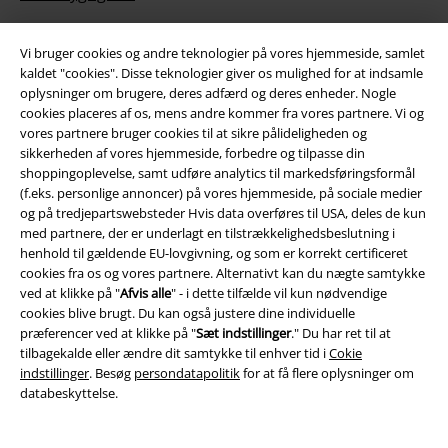
Vi bruger cookies og andre teknologier på vores hjemmeside, samlet
kaldet "cookies". Disse teknologier giver os mulighed for at indsamle
oplysninger om brugere, deres adfærd og deres enheder. Nogle
cookies placeres af os, mens andre kommer fra vores partnere. Vi og
vores partnere bruger cookies til at sikre pålideligheden og
sikkerheden af ​​vores hjemmeside, forbedre og tilpasse din
shoppingoplevelse, samt udføre analytics til markedsføringsformål
Community
(f.eks. personlige annoncer) på vores hjemmeside, på sociale medier
og på tredjepartswebsteder Hvis data overføres til USA, deles de kun
med partnere, der er underlagt en tilstrækkelighedsbeslutning i
henhold til gældende EU-lovgivning, og som er korrekt certificeret
cookies fra os og vores partnere. Alternativt kan du nægte samtykke
ved at klikke på "
Afvis alle
" - i dette tilfælde vil kun nødvendige
cookies blive brugt. Du kan også justere dine individuelle
præferencer ved at klikke på "
Sæt indstillinger
." Du har ret til at
tilbagekalde eller ændre dit samtykke til enhver tid i
Cokie
indstillinger
. Besøg
persondatapolitik
for at få flere oplysninger om
databeskyttelse.
Betalingsmuligheder