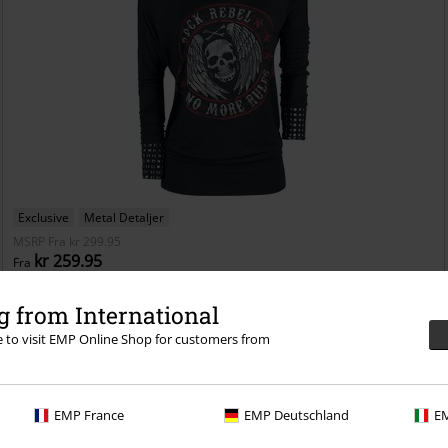
Exclusive
Metal Detaljer
MSRP
Fra
kr 299.95
kr 259.95
Fra
Fast And Loose
Rock Rebel by EMP
Langærmet
 from International
re to visit EMP Online Shop for customers from
EMP France
EMP Deutschland
EM