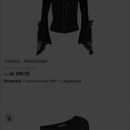
Exclusive
Metal Detaljer
MSRP
Fra
kr 499.95
kr 349.95
Fra
Rosemary
Gothicana by EMP
Langærmet