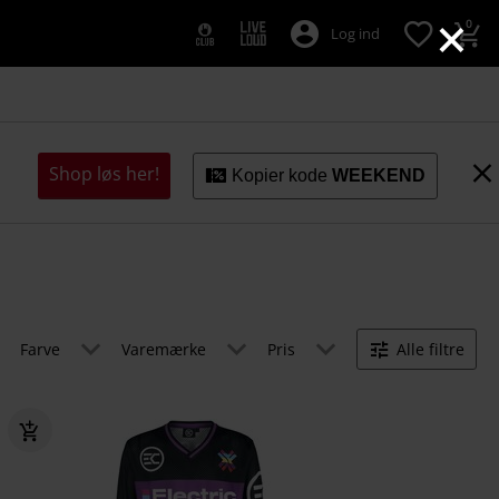
×
0
Log ind
Shop løs her!
Kopier kode
WEEKEND
Farve
Varemærke
Pris
Alle filtre