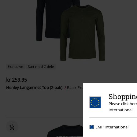
Exclusive
Sæt med 2 dele
kr 259.95
Henley Langærmet Top (2-pak)
Black Premium by EMP
Langærmet
Shopping
Please click he
International
EMP International