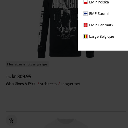
EMP Polska
EMP Suomi
EMP Danmark
Large Belgique
Plus sizes er tilgængelige
kr 309.95
Fra
Who Gives A F*ck
Architects
Langærmet