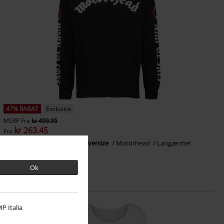
47% RABAT
Exclusive
MSRP
Fra
kr 499.95
kr 263.45
Fra
EMP Signature Collection - Oversize
Motörhead
Langærmet
Ok
P Italia