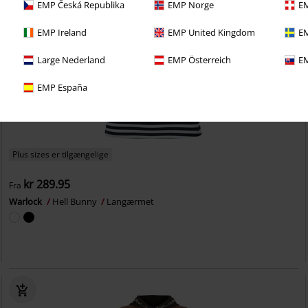
EMP Česká Republika
EMP Norge
EM
EMP Ireland
EMP United Kingdom
EM
Large Nederland
EMP Österreich
EM
EMP España
Plus sizes er tilgængelige
kr 289.95
Fra
Warlock
Hell Bunny
Langærmet