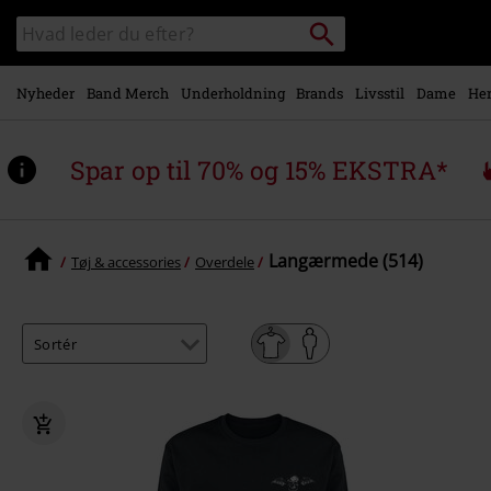
Gå til
Søg
Søg
hovedindhold
sortiment
Nyheder
Band Merch
Underholdning
Brands
Livsstil
Dame
Her
Spar op til 70% og 15% EKSTRA*
Langærmede (514)
Tøj & accessories
Overdele