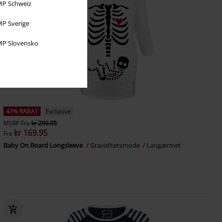
P Schweiz
P Sverige
P Slovensko
43% RABAT
Exclusive
MSRP
Fra
kr 299.95
kr 169.95
Fra
Baby On Board Longsleeve
Graviditetsmode
Langærmet