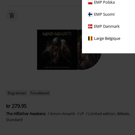
EMP Polska
EMP Suomi
EMP Danmark
Large Belgique
Begrænset
Forudbestil
kr 279.95
The Allfather Awakens
Amon Amarth
LP
Limited edition, Billede,
Standard