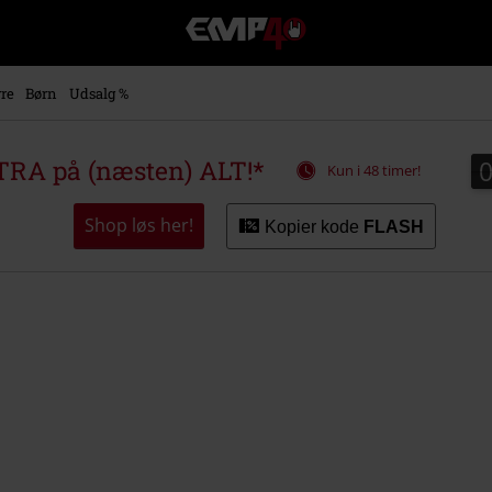
EMP
-
Musik,
film,
re
Børn
Udsalg %
TV
og
gaming
RA på (næsten) ALT!*
Kun i 48 timer!
merch
-
alternativ
Shop løs her!
Kopier kode
FLASH
mode