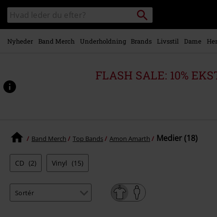
Gå til
Søg
Søg
hovedindhold
sortiment
Nyheder
Band Merch
Underholdning
Brands
Livsstil
Dame
Her
FLASH SALE: 10% EKST
Medier (18)
Band Merch
Top Bands
Amon Amarth
CD
(2)
Vinyl
(15)