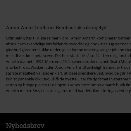
Amon Amarth-album: Bombastisk vikingelyd
Odin selv lytter til disse salmer! Fordi: Amon Amarth kombinerer barbar
absolut umiskendelige iørefaldende melodier og hooklines. Og dermed
gåsehud garanteret. Ikke underligt, at fyrene omkring sanger Johann He
melodiske dødsmetalscene. Det hele startede så småt – i en rolig forsta
Amarth dannet i 1992. Mere end 25 år senere sidder navnet Death Metal
mærke til det. Wacken uden Amon Amarth? Utænkeligt! Bandet er trods 
største metalfestival. Det er klart, at disse svenskere ved, hvad de gø
kun et par enkle klik væk. Så få de nyeste LP'er fra dødsmetalveteranerne
resten og bringe pladen til dit hjem. I vores store Amon Amarth butik fi
Amarth merch. Smykker, tøj og krus med bandets ikoniske logo venter p
Nyhedsbrev