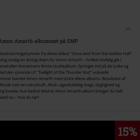
ev Amon Amarth-albummet på EMP
bastiske krigshymner fra deres debut "Once sent from the Golden Hall".
dog stadig en dristig drøm for Amon Amarth – hvilket endelig gik i
dsmetallen Norsemens femte studiealbum. Springet ind på de tyske og
. Med den syvende LP "Twilight of the Thunder God" voksede
kinner bandet Amon Amarth med stolte elleve albums. Resultatet af
 Musik som en naturkraft. Altså: uigenkaldelig magt, dygtighed og
gang lovede. Kun bedre! Med et Amon Amarth-album bringer du helt
estil nu – hvis du tør!
15%