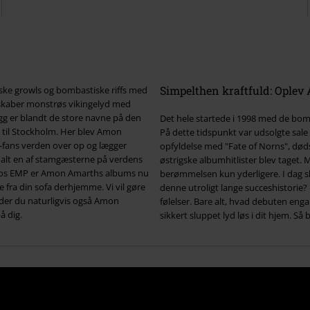
Simpelthen kraftfuld: Opl
iske growls og bombastiske riffs med
 skaber monstrøs vikingelyd med
gg er blandt de store navne på den
Det hele startede i 1998 med de bom
d til Stockholm. Her blev Amon
På dette tidspunkt var udsolgte sale 
-fans verden over op og lægger
opfyldelse med "Fate of Norns", dø
alt en af stamgæsterne på verdens
østrigske albumhitlister blev taget
r. Hos EMP er Amon Amarths albums nu
berømmelsen kun yderligere. I dag s
 fra din sofa derhjemme. Vi vil gøre
denne utroligt lange succeshistorie?
nder du naturligvis også Amon
følelser. Bare alt, hvad debuten en
å dig.
sikkert sluppet lyd løs i dit hjem. Så b