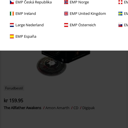
EMP Česká Republika
EMP Norge
EM
EMP Ireland
EMP United Kingdom
EM
Large Nederland
EMP Österreich
EM
EMP España
Forudbestil
kr 159.95
The Allfather Awakens
Amon Amarth
CD
Digipak