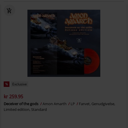
%
Exclusive
kr 259.95
Deceiver of the gods
Amon Amarth
LP
Farvet, Genudgivelse,
Limited edition, Standard