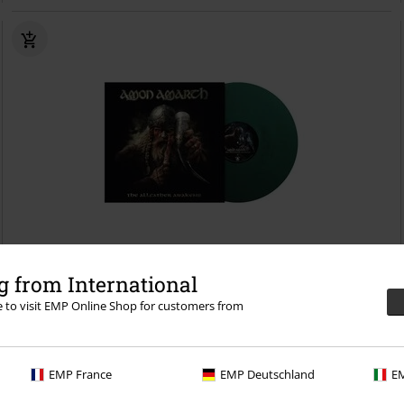
Begrænset
Forudbestil
 from International
re to visit EMP Online Shop for customers from
kr 289.95
The Allfather Awakens
Amon Amarth
LP
Farvet, Limited edition,
Standard
EMP France
EMP Deutschland
EM