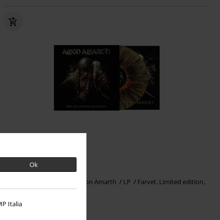
Exclusive
Begrænset
Ok
kr 309.95
The Allfather Awakens
Amon Amarth
LP
Farvet, Limited edition,
Standard
P Italia