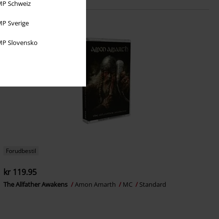
P Schweiz
P Sverige
P Slovensko
Forudbestil
kr 119.95
The Allfather Awakens
Amon Amarth
MC
Standard