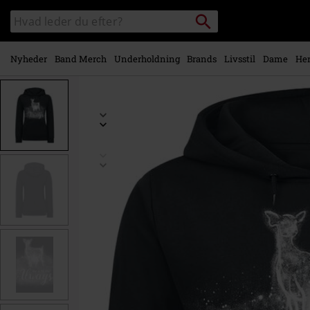
Gå til
Søg
Søg
hovedindhold
sortiment
Nyheder
Band Merch
Underholdning
Brands
Livsstil
Dame
Her
https://www.emp-
shop.dk/p/always/374254.html