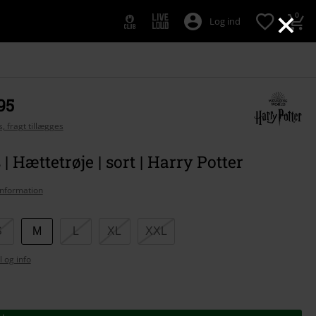
×
0
Log ind
95
, fragt tillægges
| Hættetrøje | sort | Harry Potter
nformation
S
M
L
XL
XXL
l og info
se