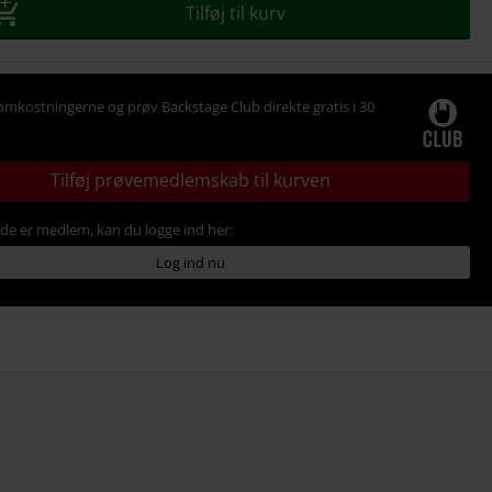
Tilføj til kurv
omkostningerne og prøv Backstage Club direkte gratis i 30
Tilføj prøvemedlemskab til kurven
ede er medlem, kan du logge ind her:
Log ind nu