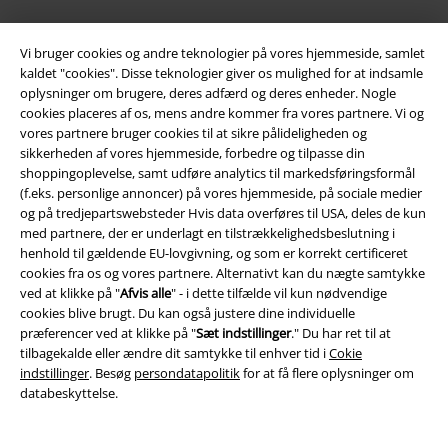
Vi bruger cookies og andre teknologier på vores hjemmeside, samlet
EMP app
kaldet "cookies". Disse teknologier giver os mulighed for at indsamle
Download den nye EMP app gratis og få glæde af alle forbedringerne
oplysninger om brugere, deres adfærd og deres enheder. Nogle
og fordelene!
cookies placeres af os, mens andre kommer fra vores partnere. Vi og
vores partnere bruger cookies til at sikre pålideligheden og
sikkerheden af ​​vores hjemmeside, forbedre og tilpasse din
shoppingoplevelse, samt udføre analytics til markedsføringsformål
(f.eks. personlige annoncer) på vores hjemmeside, på sociale medier
og på tredjepartswebsteder Hvis data overføres til USA, deles de kun
A Warner Music Group Company
med partnere, der er underlagt en tilstrækkelighedsbeslutning i
henhold til gældende EU-lovgivning, og som er korrekt certificeret
cookies fra os og vores partnere. Alternativt kan du nægte samtykke
ved at klikke på "
Afvis alle
" - i dette tilfælde vil kun nødvendige
cookies blive brugt. Du kan også justere dine individuelle
præferencer ved at klikke på "
Sæt indstillinger
." Du har ret til at
tilbagekalde eller ændre dit samtykke til enhver tid i
Cokie
indstillinger
. Besøg
persondatapolitik
for at få flere oplysninger om
databeskyttelse.