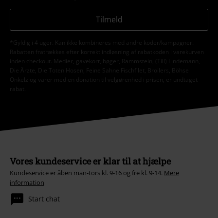
Tilmeld
*Gyldig i 4 uger. Kan ikke kombineres med andre koder/kampagner.
Rabatten fratrækkes efter korrekt indløsning af rabatkoden i varekurven
inden checkout. Medier, gavekort, bøger, Rammstein, (Till) Lindemann,
Die Ärzte, Die Toten Hosen, Feine Sahne Fischfilet, Broilers, Böhse
Onkelz og varer med en donation til velgørenhed i prisen, er undtaget
rabat.
Vores kundeservice er klar til at hjælpe
Kundeservice er åben man-tors kl. 9-16 og fre kl. 9-14.
Mere
information
Start chat