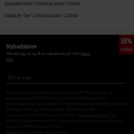
Store størrelser
T-shirts & toppe
T-shirts
Udsalg %
Tøj
T-shirts & toppe
T-Shirts
15%
Nyhedsbrev
rabat
Tilmeld dig nu og få en rabatkode på 15%!
Mere
info
Jeg giver hermed samtykke til at modtage EMP Nyhedsbrevet og
jegaccepterer, at EMP Mail Order UK Ltd må behandle mine
personoplysninger til at sende mig regelmæssige opdateringer om deres
produkter. Mine personoplysninger vil blive behandlet i
overensstemmelse med bestemmelserne i
Data Privacy Policy
. Jeg
forstår, at jeg til enhver tid kan trække mit samtykke tilbage ved at give
besked til EMP Mail Order UK Ltd.
Klik her
for at afmelde nyhedsbrevet.