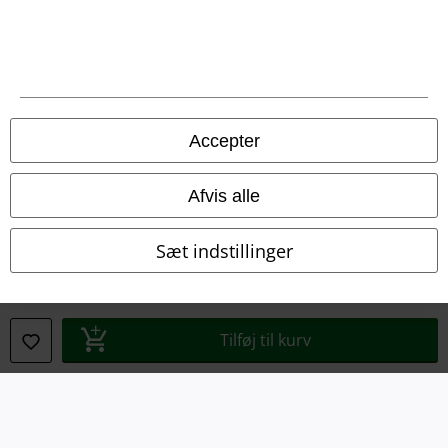
Juridisk
Salgs-, medlems- & leveringsbetingelser
Accepter
Om EMP Danmark
Afvis alle
Persondatapolitik
Bortskaffelse af affald og miljøbeskyttelse
Sæt indstillinger
Overensstemmelseserklæring
Oplysninger om tilgængelighed
Tilføj til kurv
Cokie indstillinger
Bekræft annullering