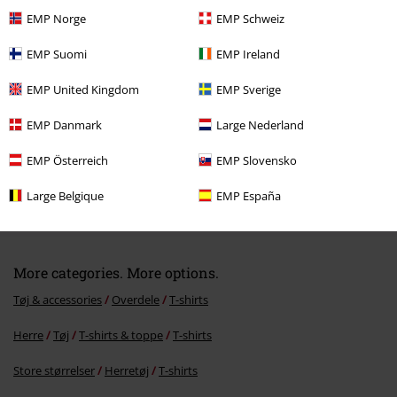
Senest besøgt
EMP Norge
EMP Schweiz
EMP Suomi
EMP Ireland
EMP United Kingdom
EMP Sverige
EMP Danmark
Large Nederland
EMP Österreich
EMP Slovensko
%
Large Belgique
EMP España
kr 209.95
Fra
More categories. More options.
Tøj & accessories
Overdele
T-shirts
Herre
Tøj
T-shirts & toppe
T-shirts
Store størrelser
Herretøj
T-shirts