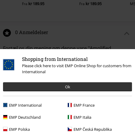
kr 189.95
kr 189.95
M
Fra
Fra
0 Anmeldelser
Fortæl os din mening om denne vare "Amplified
Collection - Ride The Lightning".
Shopping from International
Please click here to visit EMP Online Shop for customers from
Skriv anmeldelse
International
Ok
EMP International
EMP France
EMP Deutschland
EMP Italia
EMP Polska
EMP Česká Republika