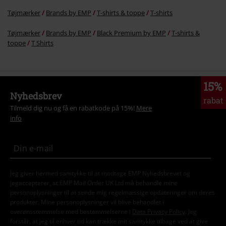
Tøjmærker
Brands by EMP
T-shirts & toppe
T-shirts
Tøjmærker
Brands by EMP
Black Premium by EMP
T-shirts &
toppe
T Shirts
15%
Nyhedsbrev
rabat
Tilmeld dig nu og få en rabatkode på 15%!
Mere
info
Jeg giver hermed samtykke til at modtage EMP Nyhedsbrevet og
jegaccepterer, at EMP Mail Order UK Ltd må behandle mine
personoplysninger til at sende mig regelmæssige opdateringer om deres
produkter. Mine personoplysninger vil blive behandlet i
overensstemmelse med bestemmelserne i
Data Privacy Policy
. Jeg
forstår, at jeg til enhver tid kan trække mit samtykke tilbage ved at give