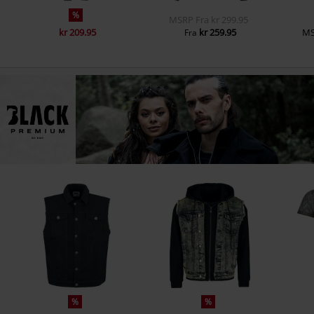
%
MSRP
Fra
kr 299.95
kr 209.95
kr 259.95
M
Fra
%
%