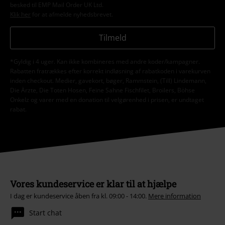
besked til EMP Mail Order UK Ltd.
Klik her
for at afmelde nyhedsbrevet.
Tilmeld
*Gyldig i 4 uger. Kan ikke kombineres med andre koder/kampagner.
Rabatten fratrækkes efter korrekt indløsning af rabatkoden i varekurven
inden checkout. Medier, gavekort, bøger, Rammstein, (Till) Lindemann,
Die Ärzte, Die Toten Hosen, Feine Sahne Fischfilet, Broilers, Böhse
Onkelz og varer med en donation til velgørenhed i prisen, er undtaget
rabat.
Vores kundeservice er klar til at hjælpe
I dag er kundeservice åben fra kl. 09:00 - 14:00.
Mere information
Start chat