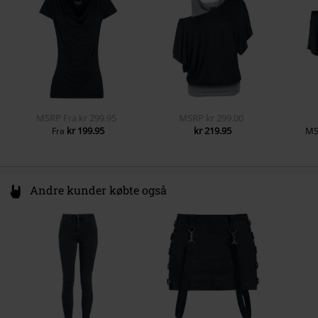
Blank T-shirt
Private Label - Produceret af EMP
www.emp.de
MSRP
Fra
kr 299.95
MSRP
kr 299.00
kr 199.95
kr 219.95
MS
Fra
Andre kunder købte også