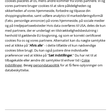
cookies placeres af os, mens andre kommer fra vores partnere. Vi og
vores partnere bruger cookies til at sikre pålideligheden og
sikkerheden af ​​vores hjemmeside, forbedre og tilpasse din
shoppingoplevelse, samt udføre analytics til markedsføringsformål
(f.eks. personlige annoncer) på vores hjemmeside, på sociale medier
Juridisk
og på tredjepartswebsteder Hvis data overføres til USA, deles de kun
med partnere, der er underlagt en tilstrækkelighedsbeslutning i
Salgs-, medlems- & leveringsbetingelser
henhold til gældende EU-lovgivning, og som er korrekt certificeret
cookies fra os og vores partnere. Alternativt kan du nægte samtykke
Om EMP Danmark
ved at klikke på "
Afvis alle
" - i dette tilfælde vil kun nødvendige
cookies blive brugt. Du kan også justere dine individuelle
Persondatapolitik
præferencer ved at klikke på "
Sæt indstillinger
." Du har ret til at
tilbagekalde eller ændre dit samtykke til enhver tid i
Cokie
Bortskaffelse af affald og miljøbeskyttelse
indstillinger
. Besøg
persondatapolitik
for at få flere oplysninger om
databeskyttelse.
Overensstemmelseserklæring
Oplysninger om tilgængelighed
Cokie indstillinger
Bekræft annullering