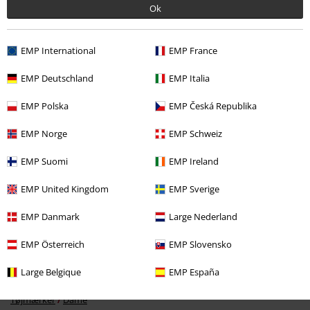
Ok
EMP International
EMP France
EMP Deutschland
EMP Italia
EMP Polska
EMP Česká Republika
EMP Norge
EMP Schweiz
37% RABAT
MSRP
Fra
kr 299.95
EMP Suomi
EMP Ireland
kr 186.95
Fra
EMP United Kingdom
EMP Sverige
EMP Danmark
Large Nederland
More categories. More options.
EMP Österreich
EMP Slovensko
Tøjmærker
Tøj
T-shirts & toppe
T-shirts
Large Belgique
EMP España
Store størrelser
Dametøj
T-shirts
Tøjmærker
Dame