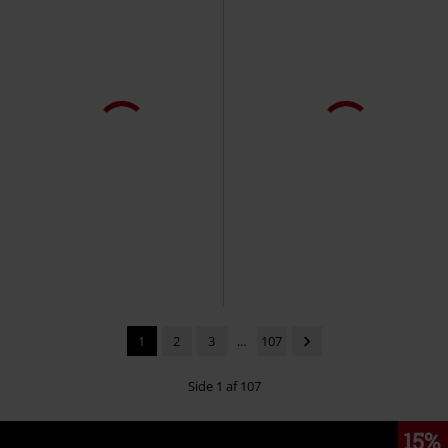
1
2
3
...
107
Side 1 af 107
15%