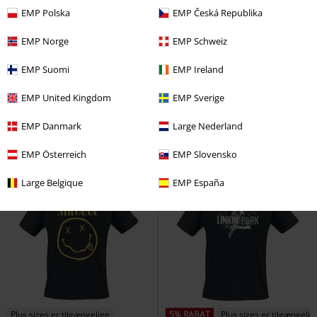
EMP Polska
EMP Česká Republika
EMP Norge
EMP Schweiz
Exclusive
%
Exclusive
EMP Suomi
EMP Ireland
kr 189.95
kr 309.95
Fra
Still A Freak
Korn
T-shirt
Soccer Jersey
Pantera
Jersey
EMP United Kingdom
EMP Sverige
EMP Danmark
Large Nederland
EMP Österreich
EMP Slovensko
Large Belgique
EMP España
Plus sizes er tilgængelige
5% RABAT
Plus sizes er tilgængelig