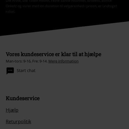
Die Ärzte, Die Toten Hosen, Feine Sahne Fischfilet, Broilers, Böhse
Onkelz og varer med en donation til velgørenhed i prisen, er undtaget
rabat.
Vores kundeservice er klar til at hjælpe
Man-tors: 9-16, Fre: 9-14.
Mere information
Start chat
Kundeservice
Hjælp
Returpolitik