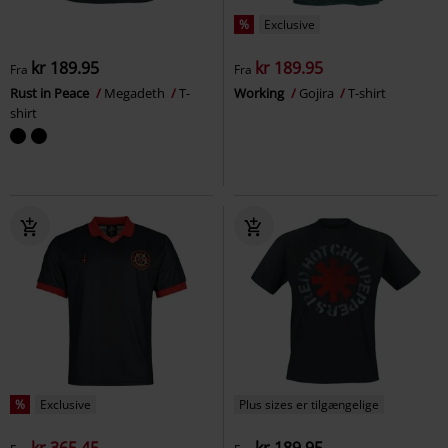
%
Exclusive
kr 189.95
kr 189.95
Fra
Fra
Rust in Peace
Megadeth
T-
Working
Gojira
T-shirt
shirt
%
Exclusive
Plus sizes er tilgængelige
kr 365.45
kr 189.95