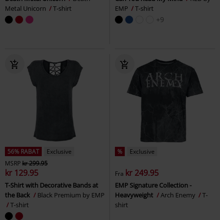
Metal Unicorn
T-shirt
EMP
T-shirt
+9
56% RABAT
Exclusive
%
Exclusive
MSRP
kr 299.95
kr 129.95
kr 249.95
Fra
T-Shirt with Decorative Bands at
EMP Signature Collection -
the Back
Black Premium by EMP
Heavyweight
Arch Enemy
T-
T-shirt
shirt