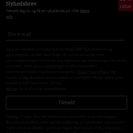
Nyhedsbrev
rabat
Tilmeld dig nu og få en rabatkode på 15%!
Mere
info
Jeg giver hermed samtykke til at modtage EMP Nyhedsbrevet og
jegaccepterer, at EMP Mail Order UK Ltd må behandle mine
personoplysninger til at sende mig regelmæssige opdateringer om deres
produkter. Mine personoplysninger vil blive behandlet i
overensstemmelse med bestemmelserne i
Data Privacy Policy
. Jeg
forstår, at jeg til enhver tid kan trække mit samtykke tilbage ved at give
besked til EMP Mail Order UK Ltd.
Klik her
for at afmelde nyhedsbrevet.
Tilmeld
*Gyldig i 4 uger. Kan ikke kombineres med andre koder/kampagner.
Rabatten fratrækkes efter korrekt indløsning af rabatkoden i varekurven
inden checkout. Medier, gavekort, bøger, Rammstein, (Till) Lindemann,