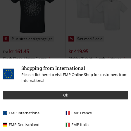
%
Plus sizes er tilgængelige
%
Sæt med 3 dele
kr 161.45
kr 419.95
Fra
Black Blade Motor Finger
Dickies T-shirt - 3-pak
Dickies
Soundgarden
T-shirt
T-shirt
Shopping from International
Please click here to visit EMP Online Shop for customers from
International
Ok
EMP International
EMP France
EMP Deutschland
EMP Italia