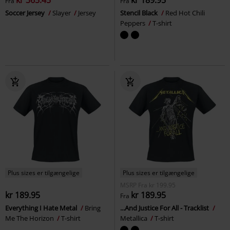
Fra
Fra
Soccer Jersey
Slayer
Jersey
Stencil Black
Red Hot Chili
Peppers
T-shirt
Plus sizes er tilgængelige
Plus sizes er tilgængelige
MSRP
Fra
kr 199.95
kr 189.95
kr 189.95
Fra
Everything I Hate Metal
Bring
...And Justice For All - Tracklist
Me The Horizon
T-shirt
Metallica
T-shirt