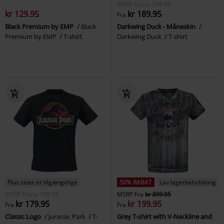
MSRP
Fra
kr 299.95
kr 129.95
kr 189.95
Fra
Black Premium by EMP
Black
Darkwing Duck - Måneskin
Premium by EMP
T-shirt
Darkwing Duck
T-shirt
Plus sizes er tilgængelige
50% RABAT
Lav lagerbeholdning
MSRP
Fra
kr 199.95
MSRP
Fra
kr 399.95
kr 179.95
kr 199.95
Fra
Fra
Classic Logo
Jurassic Park
T-
Grey T-shirt with V-Neckline and