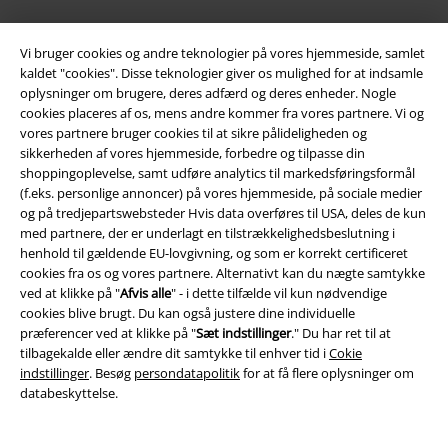
Mere EMP
Vi bruger cookies og andre teknologier på vores hjemmeside, samlet
Partnerprogram
kaldet "cookies". Disse teknologier giver os mulighed for at indsamle
oplysninger om brugere, deres adfærd og deres enheder. Nogle
Bæredygtighed
cookies placeres af os, mens andre kommer fra vores partnere. Vi og
vores partnere bruger cookies til at sikre pålideligheden og
sikkerheden af ​​vores hjemmeside, forbedre og tilpasse din
shoppingoplevelse, samt udføre analytics til markedsføringsformål
(f.eks. personlige annoncer) på vores hjemmeside, på sociale medier
og på tredjepartswebsteder Hvis data overføres til USA, deles de kun
med partnere, der er underlagt en tilstrækkelighedsbeslutning i
henhold til gældende EU-lovgivning, og som er korrekt certificeret
cookies fra os og vores partnere. Alternativt kan du nægte samtykke
ved at klikke på "
Afvis alle
" - i dette tilfælde vil kun nødvendige
Community
cookies blive brugt. Du kan også justere dine individuelle
præferencer ved at klikke på "
Sæt indstillinger
." Du har ret til at
tilbagekalde eller ændre dit samtykke til enhver tid i
Cokie
indstillinger
. Besøg
persondatapolitik
for at få flere oplysninger om
databeskyttelse.