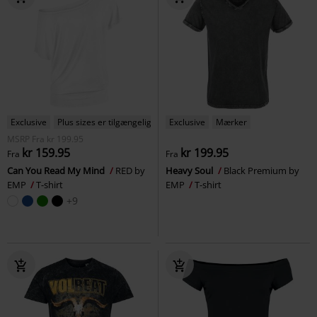
Exclusive
Plus sizes er tilgængelige
Exclusive
Mærker
MSRP
Fra
kr 199.95
kr 159.95
kr 199.95
Fra
Fra
Can You Read My Mind
RED by
Heavy Soul
Black Premium by
EMP
T-shirt
EMP
T-shirt
+9