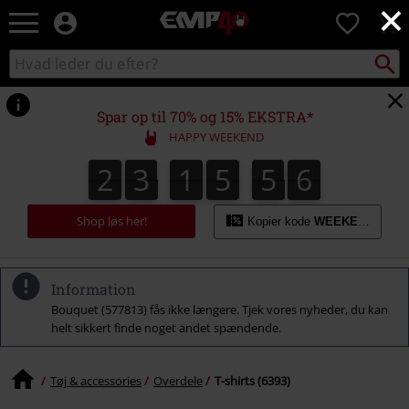
×
EMP
0
-
Musik,
Søg
Søg
film,
sortiment
TV
og
Spar op til 70% og 15% EKSTRA*
gaming
HAPPY WEEKEND
merch
-
2
3
1
5
5
5
2
3
1
5
5
4
5
5
5
5
6
4
5
alternativ
mode
Shop løs her!
Kopier kode
WEEKEND
Information
Bouquet (577813) fås ikke længere. Tjek vores nyheder, du kan
helt sikkert finde noget andet spændende.
Tøj & accessories
Overdele
T-shirts (6393)