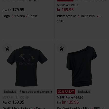
MSRP
kr 179.95
kr 179.95
kr 169.95
Fra
Logo
Nirvana
T-shirt
Prism Smoke
Linkin Park
T-
shirt
Exclusive
Plus sizes er tilgængelige
32% RABAT
Exclusive
MSRP
Fra
kr 159.99
MSRP
Fra
kr 199.95
kr 159.95
kr 135.95
Fra
Fra
Death Metal Unicorn
Death
Can You Read My Mind
RED by