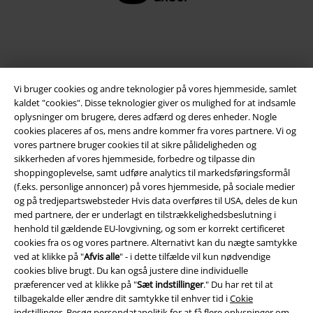
Vi bruger cookies og andre teknologier på vores hjemmeside, samlet
kaldet "cookies". Disse teknologier giver os mulighed for at indsamle
oplysninger om brugere, deres adfærd og deres enheder. Nogle
cookies placeres af os, mens andre kommer fra vores partnere. Vi og
vores partnere bruger cookies til at sikre pålideligheden og
Juridisk
sikkerheden af ​​vores hjemmeside, forbedre og tilpasse din
shoppingoplevelse, samt udføre analytics til markedsføringsformål
Salgs-, medlems- & leveringsbetingelser
(f.eks. personlige annoncer) på vores hjemmeside, på sociale medier
og på tredjepartswebsteder Hvis data overføres til USA, deles de kun
Om EMP Danmark
med partnere, der er underlagt en tilstrækkelighedsbeslutning i
henhold til gældende EU-lovgivning, og som er korrekt certificeret
cookies fra os og vores partnere. Alternativt kan du nægte samtykke
Persondatapolitik
ved at klikke på "
Afvis alle
" - i dette tilfælde vil kun nødvendige
cookies blive brugt. Du kan også justere dine individuelle
Bortskaffelse af affald og miljøbeskyttelse
præferencer ved at klikke på "
Sæt indstillinger
." Du har ret til at
tilbagekalde eller ændre dit samtykke til enhver tid i
Cokie
Overensstemmelseserklæring
indstillinger
. Besøg
persondatapolitik
for at få flere oplysninger om