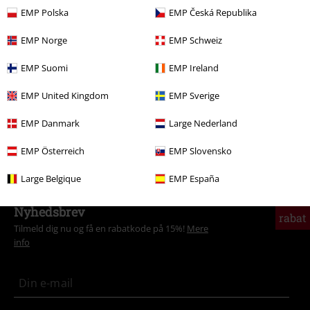
More categories. More options.
EMP Polska
EMP Česká Republika
Band Merch
Børnetøj
T-shirts
EMP Norge
EMP Schweiz
Band Merch
Clothing
EMP Suomi
EMP Ireland
Band Merch
Genre
Core
Metalcore
EMP United Kingdom
EMP Sverige
Tema
Sort tøj
EMP Danmark
Large Nederland
Tema
Festivaler og koncerter
Band Merch
EMP Österreich
EMP Slovensko
Large Belgique
EMP España
15%
Nyhedsbrev
rabat
Tilmeld dig nu og få en rabatkode på 15%!
Mere
info