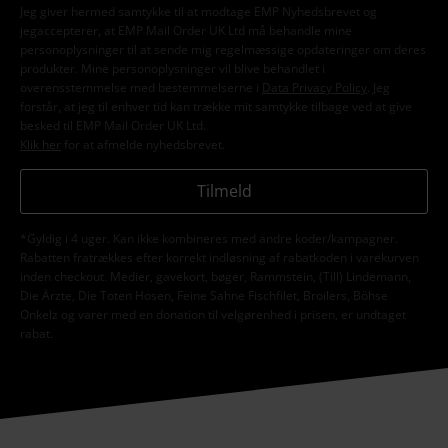
Jeg giver hermed samtykke til at modtage EMP Nyhedsbrevet og
jegaccepterer, at EMP Mail Order UK Ltd må behandle mine
personoplysninger til at sende mig regelmæssige opdateringer om deres
produkter. Mine personoplysninger vil blive behandlet i
overensstemmelse med bestemmelserne i
Data Privacy Policy
. Jeg
forstår, at jeg til enhver tid kan trække mit samtykke tilbage ved at give
besked til EMP Mail Order UK Ltd.
Klik her
for at afmelde nyhedsbrevet.
Tilmeld
*Gyldig i 4 uger. Kan ikke kombineres med andre koder/kampagner.
Rabatten fratrækkes efter korrekt indløsning af rabatkoden i varekurven
inden checkout. Medier, gavekort, bøger, Rammstein, (Till) Lindemann,
Die Ärzte, Die Toten Hosen, Feine Sahne Fischfilet, Broilers, Böhse
Onkelz og varer med en donation til velgørenhed i prisen, er undtaget
rabat.