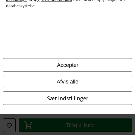
databeskyttelse.
Oplysninger om tilgængelighed
Cokie indstillinger
Bekræft annullering
Alle priser er inkl. moms. Oplyst leveringstid er et estimat og ikke
garanteret.
Accepter
© 1986-2026 E.M.P. Merchandising HGmbH
Afvis alle
Sæt indstillinger
EMP Webshops
EMP International
EMP France
Tilføj til kurv
EMP Deutschland