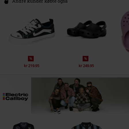
Andre kunder købte også
%
%
kr 219.95
kr 249.95