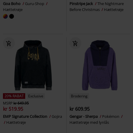
Goa Boho
Guru-Shop
Pinstripe Jack
The Nightmare
Hættetrøje
Before Christmas
Hættetrøje
20% RABAT
Exclusive
Brodering
MSRP
kr 649.95
kr 519.95
kr 609.95
EMP Signature Collection
Gojira
Gengar - Sherpa
Pokémon
Hættetrøje
Hættetrøje med lynlås