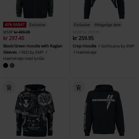
40% RABAT
Exclusive
Exclusive
Aftagelige dele
MSRP
kr 499.95
MSRP
kr 299.95
kr 297.45
kr 259.95
Black/Green Hoodie with Raglan
Crop Hoodie
Gothicana by EMP
Sleeves
RED by EMP
Hættetrøje
Hættetrøje med lynlås