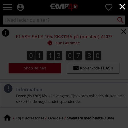
×
EMP
0
-
Musik,
Søg
Søg
film,
sortiment
TV
og
FLASH SALE: 10% EKSTRA på (næsten) ALT!*
gaming
Kun i 48 timer!
merch
-
0
1
1
3
0
7
2
9
0
1
1
3
0
7
2
8
3
0
8
9
alternativ
mode
Shop løs her!
Kopier kode
FLASH
Information
Eevee (593767) fås ikke længere. Tjek vores nyheder, du kan helt
sikkert finde noget andet spændende.
Tøj & accessories
Overdele
Sweatere med hætte (1044)