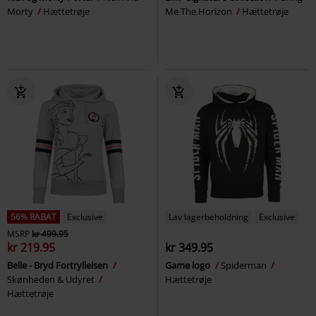
Morty
Hættetrøje
Me The Horizon
Hættetrøje
56% RABAT
Exclusive
Lav lagerbeholdning
Exclusive
MSRP
kr 499.95
kr 219.95
kr 349.95
Belle - Bryd Fortryllelsen
Game logo
Spiderman
Skønheden & Udyret
Hættetrøje
Hættetrøje