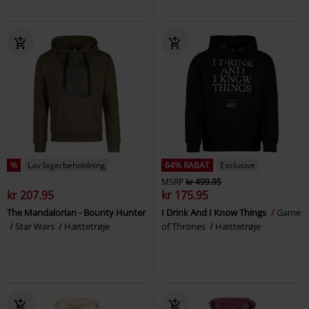
%
Lav lagerbeholdning
64% RABAT
Exclusive
MSRP
kr 499.95
kr 207.95
kr 175.95
The Mandalorian - Bounty Hunter
I Drink And I Know Things
Game
Star Wars
Hættetrøje
of Thrones
Hættetrøje