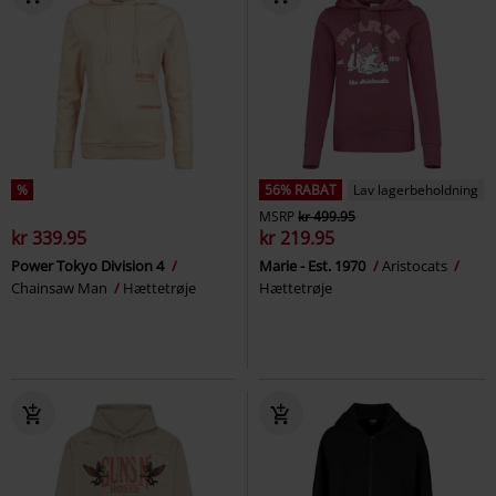
%
56% RABAT
Lav lagerbeholdning
MSRP
kr 499.95
kr 339.95
kr 219.95
Power Tokyo Division 4
Marie - Est. 1970
Aristocats
Chainsaw Man
Hættetrøje
Hættetrøje