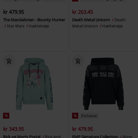
kr 479.95
kr 263.45
The Mandalorian - Bounty Hunter
Death Metal Unicorn
Death
Star Wars
Hættetrøje
Metal Unicorn
Hættetrøje
%
%
Exclusive
kr 343.95
kr 479.95
Rick og Morty Portal
Rick And
EMP Signature Collection
Bring