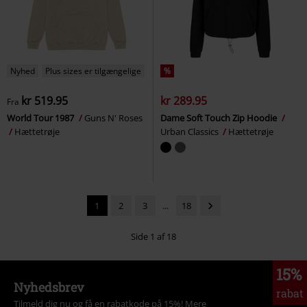
Nyhed
Plus sizes er tilgængelige
%
kr 519.95
kr 289.95
Fra
World Tour 1987
Guns N' Roses
Dame Soft Touch Zip Hoodie
Hættetrøje
Urban Classics
Hættetrøje
1
2
3
...
18
Side 1 af 18
15%
Nyhedsbrev
rabat
Tilmeld dig nu og få en rabatkode på 15%!
Mere