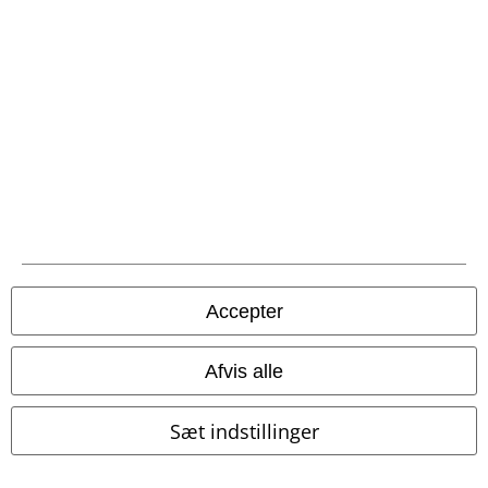
Betalingsmuligheder
Fragt
Postpakke Collect
Postpakke Home
Accepter
EMP app
Download den nye EMP app gratis og få glæde af alle forbedringerne
Afvis alle
og fordelene!
Sæt indstillinger