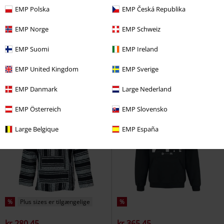
EMP Polska
EMP Česká Republika
Oversize
Metal Detaljer
%
Plus sizes er tilgængelige
EMP Norge
EMP Schweiz
kr 479.95
kr 280.45
Cosmo Hood
Heartless
Baja Top - Minty
Siesta
EMP Suomi
EMP Ireland
Hættetrøje med lynlås
Hættetrøje
EMP United Kingdom
EMP Sverige
EMP Danmark
Large Nederland
EMP Österreich
EMP Slovensko
Large Belgique
EMP España
%
Plus sizes er tilgængelige
%
kr 280.45
kr 365.45