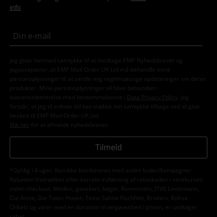
info
Jeg giver hermed samtykke til at modtage EMP Nyhedsbrevet og
jegaccepterer, at EMP Mail Order UK Ltd må behandle mine
personoplysninger til at sende mig regelmæssige opdateringer om deres
produkter. Mine personoplysninger vil blive behandlet i
overensstemmelse med bestemmelserne i
Data Privacy Policy
. Jeg
forstår, at jeg til enhver tid kan trække mit samtykke tilbage ved at give
besked til EMP Mail Order UK Ltd.
Klik her
for at afmelde nyhedsbrevet.
Tilmeld
*Gyldig i 4 uger. Kan ikke kombineres med andre koder/kampagner.
Rabatten fratrækkes efter korrekt indløsning af rabatkoden i varekurven
inden checkout. Medier, gavekort, bøger, Rammstein, (Till) Lindemann,
Die Ärzte, Die Toten Hosen, Feine Sahne Fischfilet, Broilers, Böhse
Onkelz og varer med en donation til velgørenhed i prisen, er undtaget
rabat.