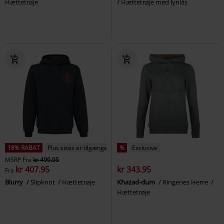
Hættetrøje
Hættetrøje med lynlås
18% RABAT
Plus sizes er tilgængelige
%
Exclusive
MSRP
Fra
kr 499.95
kr 407.95
kr 343.95
Fra
Blurry
Slipknot
Hættetrøje
Khazad-dum
Ringenes Herre
Hættetrøje