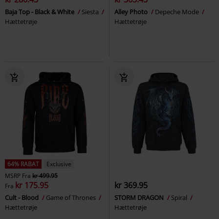
Baja Top - Black & White
Siesta
Alley Photo
Depeche Mode
Hættetrøje
Hættetrøje
64% RABAT
Exclusive
MSRP
Fra
kr 499.95
kr 175.95
kr 369.95
Fra
Cult - Blood
Game of Thrones
STORM DRAGON
Spiral
Hættetrøje
Hættetrøje