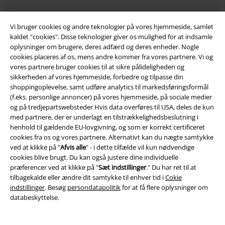
Partnerprogram
Vi bruger cookies og andre teknologier på vores hjemmeside, samlet
Bæredygtighed
kaldet "cookies". Disse teknologier giver os mulighed for at indsamle
oplysninger om brugere, deres adfærd og deres enheder. Nogle
cookies placeres af os, mens andre kommer fra vores partnere. Vi og
vores partnere bruger cookies til at sikre pålideligheden og
sikkerheden af ​​vores hjemmeside, forbedre og tilpasse din
shoppingoplevelse, samt udføre analytics til markedsføringsformål
(f.eks. personlige annoncer) på vores hjemmeside, på sociale medier
og på tredjepartswebsteder Hvis data overføres til USA, deles de kun
med partnere, der er underlagt en tilstrækkelighedsbeslutning i
henhold til gældende EU-lovgivning, og som er korrekt certificeret
Community
cookies fra os og vores partnere. Alternativt kan du nægte samtykke
ved at klikke på "
Afvis alle
" - i dette tilfælde vil kun nødvendige
cookies blive brugt. Du kan også justere dine individuelle
præferencer ved at klikke på "
Sæt indstillinger
." Du har ret til at
tilbagekalde eller ændre dit samtykke til enhver tid i
Cokie
indstillinger
. Besøg
persondatapolitik
for at få flere oplysninger om
databeskyttelse.