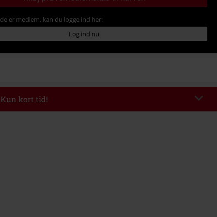
ede er medlem, kan du logge ind her:
Log ind nu
 Kun kort tid!
de
WEEKEND
Kopier rabatkode
kl 09-08-2026
inimum ordreværdi 399.95 kr.
ndtastet koden, fratrækkes rabatten automatisk ved afslutningen af ​​din ordre.
ineres med andre Salgsfremmende koder. Undtaget fra reduktionen er
 billetter, Rammstein, (Till) Lindemann, Böhse Onkelz, Slagtekyllinger, Die
en Hosen, Metality, værdibeviser og genstande, der inkluderer et
ag.