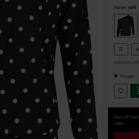
Vælg
Farve:
sort
din
størrel
S
Størrelser, må
På lager
Spar på fragt
dage: