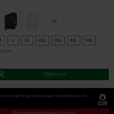
se
+2
M
L
XL
XXL
3XL
4XL
5XL
l og info
Tilføj til kurv
omkostningerne og prøv Backstage Club direkte gratis i 30
Tilføj prøvemedlemskab til kurven