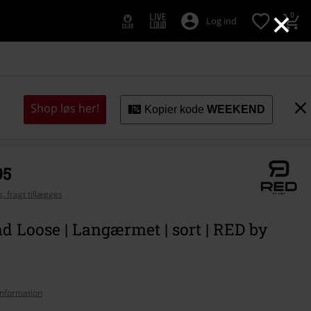
×
0
Log ind
Shop løs her!
Kopier kode
WEEKEND
95
, fragt tillægges
d Loose | Langærmet | sort | RED by
nformation