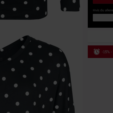
Hvis du aller
-15% -
Rabatko
Gælder indtil 
Kun online. M
Efter du har i
Kan ikke komb
bøger, medier,
Ärzte, Die Tot
donationsbidr