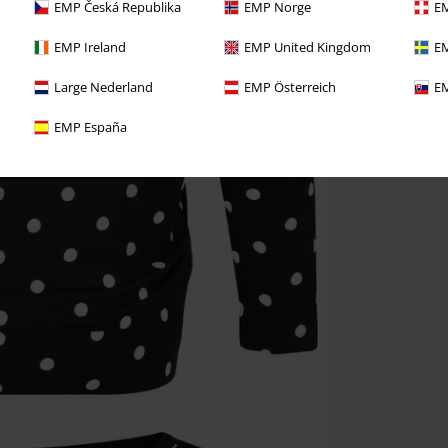
EMP Česká Republika
EMP Norge
EM
EMP Ireland
EMP United Kingdom
EM
Large Nederland
EMP Österreich
EM
EMP España