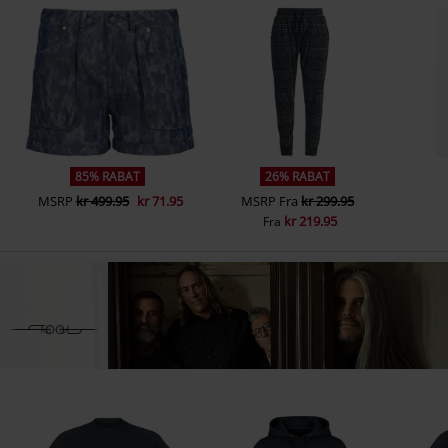
85% RABAT
26% RABAT
MSRP
kr 499.95
kr 71.95
MSRP
Fra
kr 299.95
kr 219.95
Fra