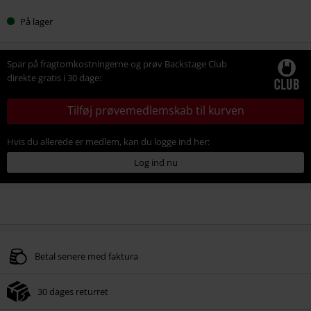
På lager
Spar på fragtomkostningerne og prøv Backstage Club
direkte gratis i 30 dage:
Tilføj prøvemedlemskab til kurven
Hvis du allerede er medlem, kan du logge ind her:
Log ind nu
Betal senere med faktura
30 dages returret