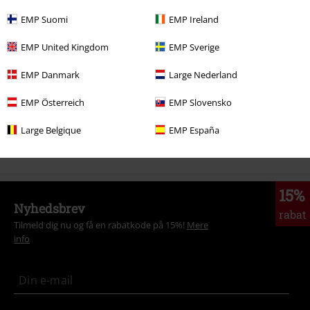
More categories. More options.
EMP Suomi
EMP Ireland
Tøj & accessories
Overdele
T-shirts
EMP United Kingdom
EMP Sverige
Tøj
T-shirts & toppe
T-shirts
EMP Danmark
Large Nederland
Young Rebels
Dame
T-shirts
EMP Österreich
EMP Slovensko
Udsalg %
Tøj
T-shirts & toppe
T-Shirts
Large Belgique
EMP España
Dame
Tøj
T-shirts & toppe
T-shirts
15%
Nyhedsbrev
rabat
Tilmeld dig nu og få en rabatkode på 15%!
Mere
info