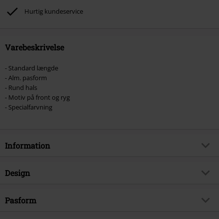
Hurtig kundeservice
Varebeskrivelse
- Standard længde
- Alm. pasform
- Rund hals
- Motiv på front og ryg
- Specialfarvning
Information
Artikelnr.
532738
Design
Titel
Grid Skull
Produkttype
T-shirt
Musikgenre
Pasform
Alternative/Indie
Mønster
Plain
Produktemne
Bandmerchandise, Bands