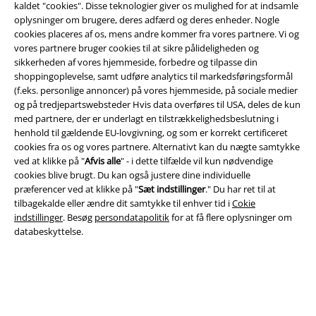
kaldet "cookies". Disse teknologier giver os mulighed for at indsamle
oplysninger om brugere, deres adfærd og deres enheder. Nogle
cookies placeres af os, mens andre kommer fra vores partnere. Vi og
vores partnere bruger cookies til at sikre pålideligheden og
sikkerheden af ​​vores hjemmeside, forbedre og tilpasse din
shoppingoplevelse, samt udføre analytics til markedsføringsformål
(f.eks. personlige annoncer) på vores hjemmeside, på sociale medier
og på tredjepartswebsteder Hvis data overføres til USA, deles de kun
med partnere, der er underlagt en tilstrækkelighedsbeslutning i
henhold til gældende EU-lovgivning, og som er korrekt certificeret
Juridisk
cookies fra os og vores partnere. Alternativt kan du nægte samtykke
ved at klikke på "
Afvis alle
" - i dette tilfælde vil kun nødvendige
Salgs-, medlems- & leveringsbetingelser
cookies blive brugt. Du kan også justere dine individuelle
præferencer ved at klikke på "
Sæt indstillinger
." Du har ret til at
Om EMP Danmark
tilbagekalde eller ændre dit samtykke til enhver tid i
Cokie
indstillinger
. Besøg
persondatapolitik
for at få flere oplysninger om
Persondatapolitik
databeskyttelse.
Bortskaffelse af affald og miljøbeskyttelse
Overensstemmelseserklæring