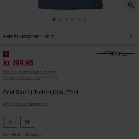
Mere fra kategorien "T-shirt"
%
kr 199.95
Pris inkl. moms, fragt tillægges
30-dages laveste pris
:
kr 137.24
Grid Skull | T-shirt | blå | Tool
Mere produktinformation
Vælg
S
M
din
Størrelser, mål og info
størrelse