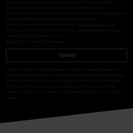
Jeg giver hermed samtykke til at modtage EMP Nyhedsbrevet og
jegaccepterer, at EMP Mail Order UK Ltd må behandle mine
personoplysninger til at sende mig regelmæssige opdateringer om deres
produkter. Mine personoplysninger vil blive behandlet i
overensstemmelse med bestemmelserne i
Data Privacy Policy
. Jeg
forstår, at jeg til enhver tid kan trække mit samtykke tilbage ved at give
besked til EMP Mail Order UK Ltd.
Klik her
for at afmelde nyhedsbrevet.
Tilmeld
*Gyldig i 4 uger. Kan ikke kombineres med andre koder/kampagner.
Rabatten fratrækkes efter korrekt indløsning af rabatkoden i varekurven
inden checkout. Medier, gavekort, bøger, Rammstein, (Till) Lindemann,
Die Ärzte, Die Toten Hosen, Feine Sahne Fischfilet, Broilers, Böhse
Onkelz og varer med en donation til velgørenhed i prisen, er undtaget
rabat.