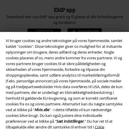
EMP app
Download den nye EMP app gratis og få glæde af alle forbedringerne
og fordelene!
Vi bruger cookies og andre teknologier på vores hjemmeside, samlet
kaldet "cookies". Disse teknologier giver os mulighed for at indsamle
oplysninger om brugere, deres adfærd og deres enheder. Nogle
A Warner Music Group Company
cookies placeres af os, mens andre kommer fra vores partnere. Vi og
vores partnere bruger cookies til at sikre pålideligheden og
sikkerheden af ​​vores hjemmeside, forbedre og tilpasse din
shoppingoplevelse, samt udføre analytics til markedsføringsformål
(f.eks. personlige annoncer) på vores hjemmeside, på sociale medier
og på tredjepartswebsteder Hvis data overføres til USA, deles de kun
med partnere, der er underlagt en tilstrækkelighedsbeslutning i
henhold til gældende EU-lovgivning, og som er korrekt certificeret
cookies fra os og vores partnere. Alternativt kan du nægte samtykke
ved at klikke på "
Afvis alle
" - i dette tilfælde vil kun nødvendige
cookies blive brugt. Du kan også justere dine individuelle
præferencer ved at klikke på "
Sæt indstillinger
." Du har ret til at
tilbagekalde eller ændre dit samtykke til enhver tid i
Cokie