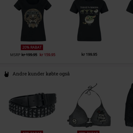
Vægt - T-Shirts
Basic T-Shirt (ca. 165 gr/m²) -
productsafety@universal-music.com
Regularweight
20% RABAT
kr 199.95
MSRP
kr 199.95
kr 159.95
Andre kunder købte også