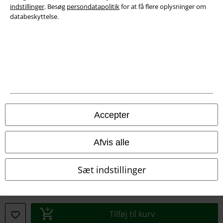
indstillinger
. Besøg
persondatapolitik
for at få flere oplysninger om
databeskyttelse.
Juridisk
Salgs-, medlems- & leveringsbetingelser
Om EMP Danmark
Persondatapolitik
Bortskaffelse af affald og miljøbeskyttelse
Accepter
Overensstemmelseserklæring
Afvis alle
Oplysninger om tilgængelighed
Sæt indstillinger
Cokie indstillinger
Bekræft annullering
Tilføj til kurv
Alle priser er inkl. moms. Oplyst leveringstid er et estimat og ikke