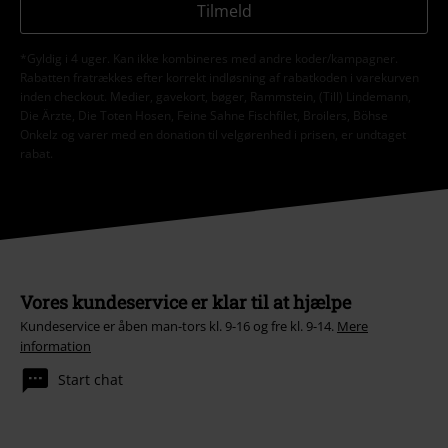
Tilmeld
*Gyldig i 4 uger. Kan ikke kombineres med andre koder/kampagner.
Rabatten fratrækkes efter korrekt indløsning af rabatkoden i varekurven
inden checkout. Medier, gavekort, bøger, Rammstein, (Till) Lindemann,
Die Ärzte, Die Toten Hosen, Feine Sahne Fischfilet, Broilers, Böhse
Onkelz og varer med en donation til velgørenhed i prisen, er undtaget
rabat.
Vores kundeservice er klar til at hjælpe
Kundeservice er åben man-tors kl. 9-16 og fre kl. 9-14.
Mere
information
Start chat