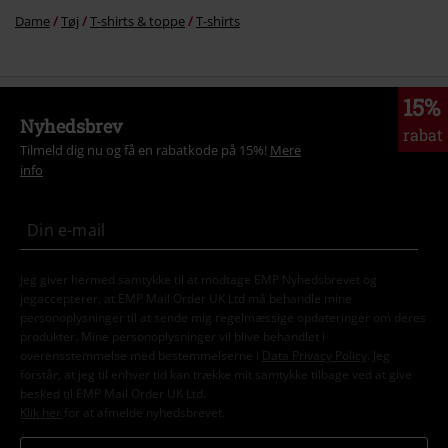
Dame
Tøj
T-shirts & toppe
T-shirts
15%
Nyhedsbrev
rabat
Tilmeld dig nu og få en rabatkode på 15%!
Mere
info
Jeg giver hermed samtykke til at modtage EMP Nyhedsbrevet og
jegaccepterer, at EMP Mail Order UK Ltd må behandle mine
personoplysninger til at sende mig regelmæssige opdateringer om deres
produkter. Mine personoplysninger vil blive behandlet i
overensstemmelse med bestemmelserne i
Data Privacy Policy
. Jeg
forstår, at jeg til enhver tid kan trække mit samtykke tilbage ved at give
besked til EMP Mail Order UK Ltd.
Klik her
for at afmelde nyhedsbrevet.