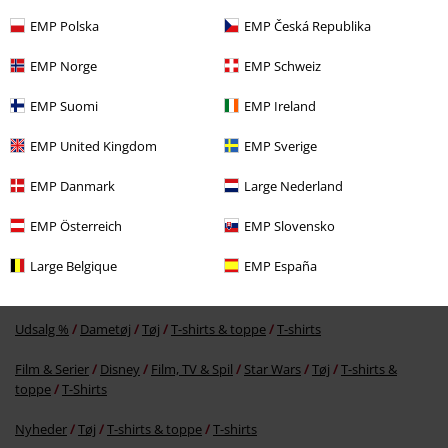
EMP Polska
EMP Česká Republika
EMP Norge
EMP Schweiz
EMP Suomi
EMP Ireland
EMP United Kingdom
EMP Sverige
20% RABAT
MSRP
kr 199.95
kr 159.95
EMP Danmark
Large Nederland
EMP Österreich
EMP Slovensko
More categories. More options.
Large Belgique
EMP España
Udsalg %
Film, TV & Spil
Disney
Udsalg %
Dametøj
Tøj
T-shirts & toppe
T-shirts
Film & Serier
Disney
Film, TV & Spil
Star Wars
Tøj
T-shirts &
toppe
T-Shirts
Nyheder
Tøj
T-shirts & toppe
T-shirts