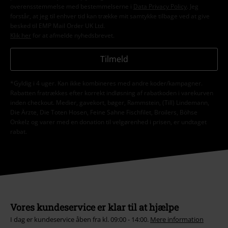
overensstemmelse med bestemmelserne i
Data Privacy Policy
. Jeg
forstår, at jeg til enhver tid kan trække mit samtykke tilbage ved at give
besked til EMP Mail Order UK Ltd.
Klik her
for at afmelde nyhedsbrevet.
Tilmeld
*Gyldig i 4 uger. Kan ikke kombineres med andre koder/kampagner.
Rabatten fratrækkes efter korrekt indløsning af rabatkoden i varekurven
inden checkout. Medier, gavekort, bøger, Rammstein, (Till) Lindemann,
Die Ärzte, Die Toten Hosen, Feine Sahne Fischfilet, Broilers, Böhse
Onkelz og varer med en donation til velgørenhed i prisen, er undtaget
rabat.
Vores kundeservice er klar til at hjælpe
I dag er kundeservice åben fra kl. 09:00 - 14:00.
Mere information