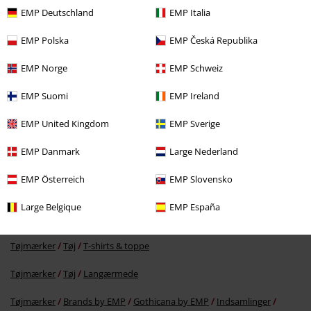
Senest besøgt
EMP Deutschland
EMP Italia
EMP Polska
EMP Česká Republika
EMP Norge
EMP Schweiz
EMP Suomi
EMP Ireland
EMP United Kingdom
EMP Sverige
EMP Danmark
Large Nederland
%
kr 55.95
EMP Österreich
EMP Slovensko
Large Belgique
EMP España
More categories. More options.
Tøjmærker
Tøj
T-shirts & toppe
Tøjmærker
Tøj
Langærmede
Tøjmærker
Brands by EMP
Gothicana by EMP
Indsamlinger