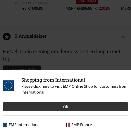
26% RABAT
MSRP
Fra
kr 799.95
kr 609.95
MSRP
kr 299.95
kr 220.95
MSR
Fra
0 Anmeldelser
Fortæl os din mening om denne vare "Leo langærmet
top".
Skriv anmeldelse
Shopping from International
Please click here to visit EMP Online Shop for customers from
International
Ok
EMP International
EMP France