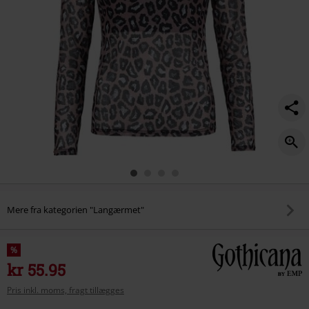
Mere fra kategorien "Langærmet"
%
kr 55.95
Pris inkl. moms, fragt tillægges