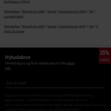
Gothicana x Elvira
Tøjmærker
Brands by EMP
Dame
Gothicana by EMP
Tøj
Langærmede
Tøjmærker
Brands by EMP
Dame
Gothicana by EMP
Tøj
T-
shirts & toppe
15%
Nyhedsbrev
rabat
Tilmeld dig nu og få en rabatkode på 15%!
Mere
info
Jeg giver hermed samtykke til at modtage EMP Nyhedsbrevet og
jegaccepterer, at EMP Mail Order UK Ltd må behandle mine
personoplysninger til at sende mig regelmæssige opdateringer om deres
produkter. Mine personoplysninger vil blive behandlet i