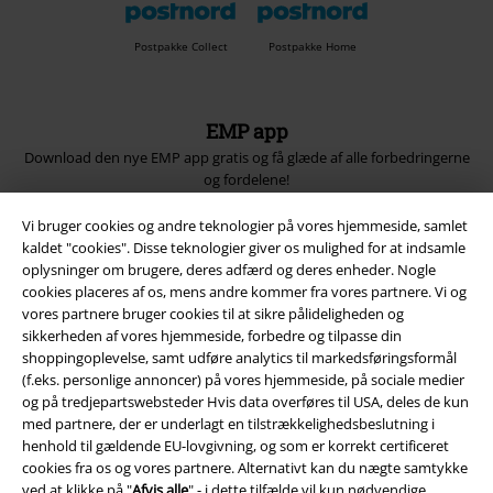
Postpakke Collect
Postpakke Home
EMP app
Download den nye EMP app gratis og få glæde af alle forbedringerne
og fordelene!
Vi bruger cookies og andre teknologier på vores hjemmeside, samlet
kaldet "cookies". Disse teknologier giver os mulighed for at indsamle
oplysninger om brugere, deres adfærd og deres enheder. Nogle
cookies placeres af os, mens andre kommer fra vores partnere. Vi og
A Warner Music Group Company
vores partnere bruger cookies til at sikre pålideligheden og
sikkerheden af ​​vores hjemmeside, forbedre og tilpasse din
shoppingoplevelse, samt udføre analytics til markedsføringsformål
(f.eks. personlige annoncer) på vores hjemmeside, på sociale medier
og på tredjepartswebsteder Hvis data overføres til USA, deles de kun
med partnere, der er underlagt en tilstrækkelighedsbeslutning i
henhold til gældende EU-lovgivning, og som er korrekt certificeret
cookies fra os og vores partnere. Alternativt kan du nægte samtykke
ved at klikke på "
Afvis alle
" - i dette tilfælde vil kun nødvendige