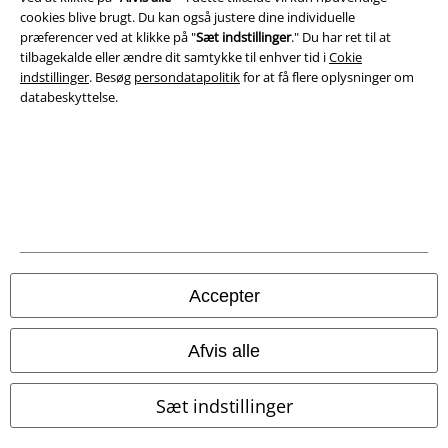
cookies blive brugt. Du kan også justere dine individuelle
præferencer ved at klikke på "
Sæt indstillinger
." Du har ret til at
tilbagekalde eller ændre dit samtykke til enhver tid i
Cokie
indstillinger
. Besøg
persondatapolitik
for at få flere oplysninger om
databeskyttelse.
Juridisk
Salgs-, medlems- & leveringsbetingelser
Om EMP Danmark
Persondatapolitik
Accepter
Bortskaffelse af affald og miljøbeskyttelse
Overensstemmelseserklæring
Afvis alle
Oplysninger om tilgængelighed
Sæt indstillinger
Cokie indstillinger