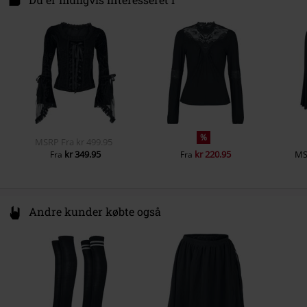
Ærmeform
Normal
49811 Lingen
Ærmelængde
Germany
Langærmet
www.emp.de
Lukke
Ingen lynlås
Farve
leopard
%
MSRP
Fra
kr 499.95
kr 349.95
kr 220.95
MS
Fra
Fra
Andre kunder købte også