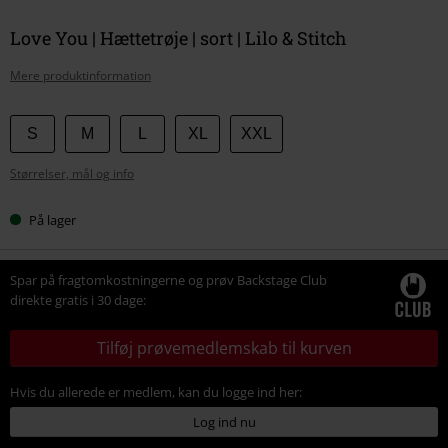
Love You | Hættetrøje | sort | Lilo & Stitch
Mere produktinformation
Vælg
S
M
L
XL
XXL
din
Størrelser, mål og info
størrelse
På lager
Spar på fragtomkostningerne og prøv Backstage Club
direkte gratis i 30 dage:
Tilføj prøvemedlemskab til kurven
Hvis du allerede er medlem, kan du logge ind her:
Log ind nu