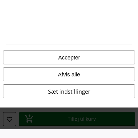
Juridisk
Salgs-, medlems- & leveringsbetingelser
Om EMP Danmark
Persondatapolitik
Accepter
Bortskaffelse af affald og miljøbeskyttelse
Afvis alle
Overensstemmelseserklæring
Sæt indstillinger
Oplysninger om tilgængelighed
Cokie indstillinger
Tilføj til kurv
Bekræft annullering
Alle priser er inkl. moms. Oplyst leveringstid er et estimat og ikke