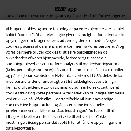
EMP app
Download den nye EMP app gratis og få glæde af alle forbedringerne
og fordelene!
Vi bruger cookies og andre teknologier på vores hjemmeside, samlet
kaldet "cookies". Disse teknologier giver os mulighed for at indsamle
oplysninger om brugere, deres adfærd og deres enheder. Nogle
cookies placeres af os, mens andre kommer fra vores partnere. Vi og
vores partnere bruger cookies til at sikre pålideligheden og
A Warner Music Group Company
sikkerheden af ​​vores hjemmeside, forbedre og tilpasse din
shoppingoplevelse, samt udføre analytics til markedsføringsformål
(f.eks. personlige annoncer) på vores hjemmeside, på sociale medier
og på tredjepartswebsteder Hvis data overføres til USA, deles de kun
med partnere, der er underlagt en tilstrækkelighedsbeslutning i
henhold til gældende EU-lovgivning, og som er korrekt certificeret
cookies fra os og vores partnere. Alternativt kan du nægte samtykke
ved at klikke på "
Afvis alle
" - i dette tilfælde vil kun nødvendige
cookies blive brugt. Du kan også justere dine individuelle
præferencer ved at klikke på "
Sæt indstillinger
." Du har ret til at
tilbagekalde eller ændre dit samtykke til enhver tid i
Cokie
indstillinger
. Besøg
persondatapolitik
for at få flere oplysninger om
databeskyttelse.