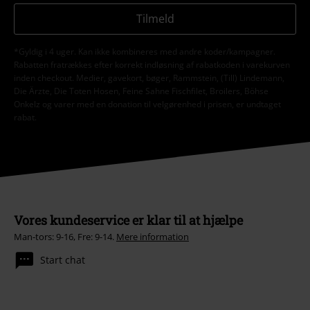
Tilmeld
*Gyldig i 4 uger. Kan ikke kombineres med andre koder/kampagner.
Rabatten fratrækkes efter korrekt indløsning af rabatkoden i varekurven
inden checkout. Medier, gavekort, bøger, Rammstein, (Till) Lindemann,
Die Ärzte, Die Toten Hosen, Feine Sahne Fischfilet, Broilers, Böhse
Onkelz og varer med en donation til velgørenhed i prisen, er undtaget
rabat.
Vores kundeservice er klar til at hjælpe
Man-tors: 9-16, Fre: 9-14.
Mere information
Start chat