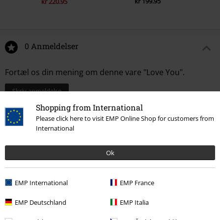
kr 199.95
kr 220.95
0 Anmeldelser
Fortæl os din mening om denne vare "Love You".
Skriv anmeldelse
Shopping from International
Please click here to visit EMP Online Shop for customers from
International
Ok
EMP International
EMP France
EMP Deutschland
EMP Italia
Senest besøgt