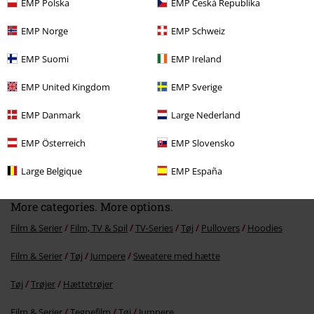
EMP Polska
EMP Česká Republika
EMP Norge
EMP Schweiz
EMP Suomi
EMP Ireland
EMP United Kingdom
EMP Sverige
EMP Danmark
Large Nederland
%
EMP Österreich
EMP Slovensko
kr 441.95
Large Belgique
EMP España
More categories. More options.
Film & Serier
Film, TV & Spil
TV-Series
Tøj
Pullovers
Hoodies
Film & Serier
Tøj
Jumpere
Sweatere med hætte
Tøj
Trøjer
Hættetrøjer
Film & Serier
Tegnefilm
Tøj
Jumpere