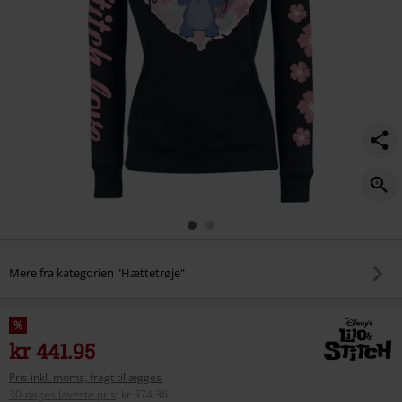
Mere fra kategorien "Hættetrøje"
%
kr 441.95
Pris inkl. moms, fragt tillægges
30-dages laveste pris
:
kr 374.36