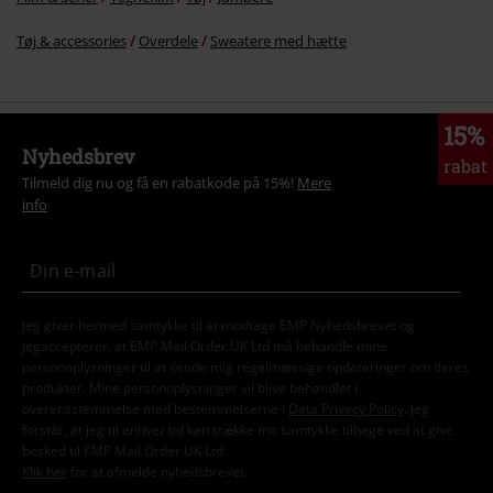
Tøj & accessories
Overdele
Sweatere med hætte
15%
Nyhedsbrev
rabat
Tilmeld dig nu og få en rabatkode på 15%!
Mere
info
Jeg giver hermed samtykke til at modtage EMP Nyhedsbrevet og
jegaccepterer, at EMP Mail Order UK Ltd må behandle mine
personoplysninger til at sende mig regelmæssige opdateringer om deres
produkter. Mine personoplysninger vil blive behandlet i
overensstemmelse med bestemmelserne i
Data Privacy Policy
. Jeg
forstår, at jeg til enhver tid kan trække mit samtykke tilbage ved at give
besked til EMP Mail Order UK Ltd.
Klik her
for at afmelde nyhedsbrevet.