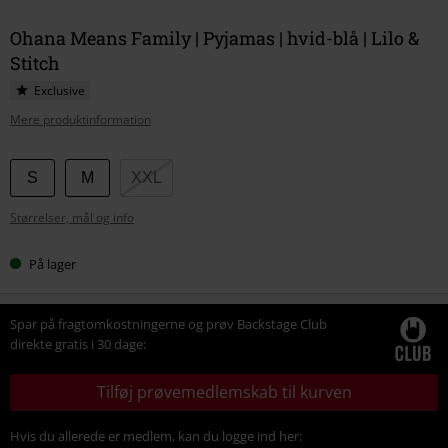
Ohana Means Family | Pyjamas | hvid-blå | Lilo &
Stitch
Exclusive
Mere produktinformation
Vælg
S
M
XXL
din
Størrelser, mål og info
størrelse
På lager
Spar på fragtomkostningerne og prøv Backstage Club
direkte gratis i 30 dage:
Tilføj prøvemedlemskab til kurven
Hvis du allerede er medlem, kan du logge ind her: