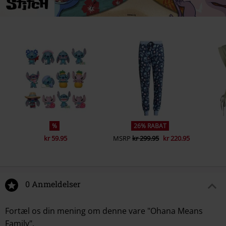
%
26% RABAT
kr 59.95
MSRP
kr 299.95
kr 220.95
0 Anmeldelser
Fortæl os din mening om denne vare "Ohana Means
Family".