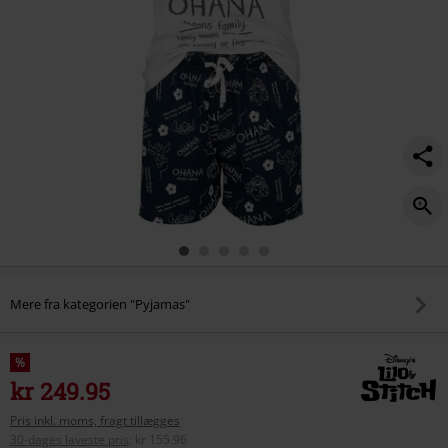
Mere fra kategorien "Pyjamas"
%
kr 249.95
Pris inkl. moms, fragt tillægges
30-dages laveste pris
:
kr 155.96