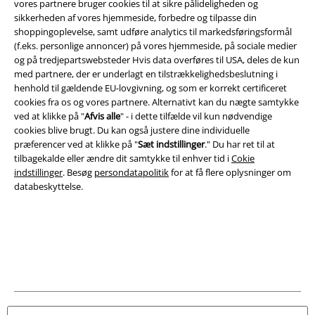
vores partnere bruger cookies til at sikre pålideligheden og
A Warner Music Group Company
sikkerheden af ​​vores hjemmeside, forbedre og tilpasse din
shoppingoplevelse, samt udføre analytics til markedsføringsformål
(f.eks. personlige annoncer) på vores hjemmeside, på sociale medier
og på tredjepartswebsteder Hvis data overføres til USA, deles de kun
med partnere, der er underlagt en tilstrækkelighedsbeslutning i
henhold til gældende EU-lovgivning, og som er korrekt certificeret
cookies fra os og vores partnere. Alternativt kan du nægte samtykke
ved at klikke på "
Afvis alle
" - i dette tilfælde vil kun nødvendige
cookies blive brugt. Du kan også justere dine individuelle
præferencer ved at klikke på "
Sæt indstillinger
." Du har ret til at
tilbagekalde eller ændre dit samtykke til enhver tid i
Cokie
indstillinger
. Besøg
persondatapolitik
for at få flere oplysninger om
databeskyttelse.
Juridisk
Salgs-, medlems- & leveringsbetingelser
Om EMP Danmark
Persondatapolitik