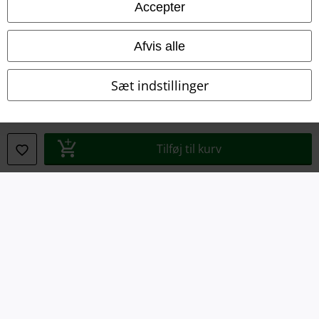
Accepter
Bortskaffelse af affald og miljøbeskyttelse
Afvis alle
Overensstemmelseserklæring
Sæt indstillinger
Oplysninger om tilgængelighed
Cokie indstillinger
Tilføj til kurv
Bekræft annullering
Alle priser er inkl. moms. Oplyst leveringstid er et estimat og ikke
garanteret.
© 1986-2026 E.M.P. Merchandising HGmbH
EMP Webshops