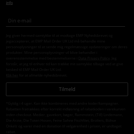
info
Jeg giver hermed samtykke til at modtage EMP Nyhedsbrevet og
jegaccepterer, at EMP Mail Order UK Ltd må behandle mine
personoplysninger til at sende mig regelmæssige opdateringer om deres
produkter. Mine personoplysninger vil blive behandlet i
overensstemmelse med bestemmelserne i
Data Privacy Policy
. Jeg
forstår, at jeg til enhver tid kan trække mit samtykke tilbage ved at give
besked til EMP Mail Order UK Ltd.
Klik her
for at afmelde nyhedsbrevet.
Tilmeld
*Gyldig i 4 uger. Kan ikke kombineres med andre koder/kampagner.
Rabatten fratrækkes efter korrekt indløsning af rabatkoden i varekurven
inden checkout. Medier, gavekort, bøger, Rammstein, (Till) Lindemann,
Die Ärzte, Die Toten Hosen, Feine Sahne Fischfilet, Broilers, Böhse
Onkelz og varer med en donation til velgørenhed i prisen, er undtaget
rabat.