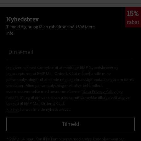
15%
Nyhedsbrev
rabat
Tilmeld dig nu og få en rabatkode på 15%!
Mere
info
Jeg giver hermed samtykke til at modtage EMP Nyhedsbrevet og
jegaccepterer, at EMP Mail Order UK Ltd må behandle mine
personoplysninger til at sende mig regelmæssige opdateringer om deres
produkter. Mine personoplysninger vil blive behandlet i
overensstemmelse med bestemmelserne i
Data Privacy Policy
. Jeg
forstår, at jeg til enhver tid kan trække mit samtykke tilbage ved at give
besked til EMP Mail Order UK Ltd.
Klik her
for at afmelde nyhedsbrevet.
Tilmeld
*Gyldig i 4 uger. Kan ikke kombineres med andre koder/kampagner.