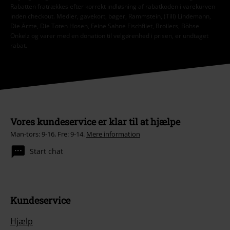
Rabatten fratrækkes efter korrekt indløsning af rabatkoden i varekurven
inden checkout. Medier, gavekort, bøger, Rammstein, (Till) Lindemann,
Die Ärzte, Die Toten Hosen, Feine Sahne Fischfilet, Broilers, Böhse
Onkelz og varer med en donation til velgørenhed i prisen, er undtaget
rabat.
Vores kundeservice er klar til at hjælpe
Man-tors: 9-16, Fre: 9-14.
Mere information
Start chat
Kundeservice
Hjælp