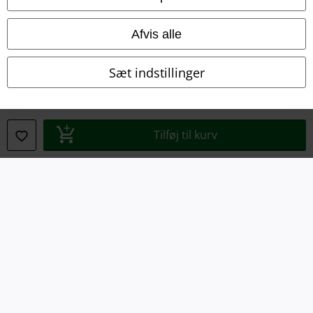
Om EMP Danmark
Afvis alle
Persondatapolitik
Sæt indstillinger
Bortskaffelse af affald og miljøbeskyttelse
Overensstemmelseserklæring
Tilføj til kurv
Oplysninger om tilgængelighed
Cokie indstillinger
Bekræft annullering
Alle priser er inkl. moms. Oplyst leveringstid er et estimat og ikke
garanteret.
© 1986-2026 E.M.P. Merchandising HGmbH