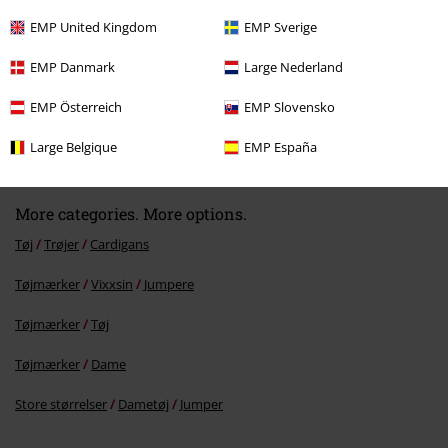
EMP United Kingdom
EMP Sverige
EMP Danmark
Large Nederland
EMP Österreich
EMP Slovensko
kr 689.95
Large Belgique
EMP España
More categories. More options.
Tøj
Trøjer
Cardigans
Tøjmærker
Vixxsin
Jumpere
Tøjmærker
Tøj
Tøjmærker
Dame
Store størrelser
Dametøj
Jumper