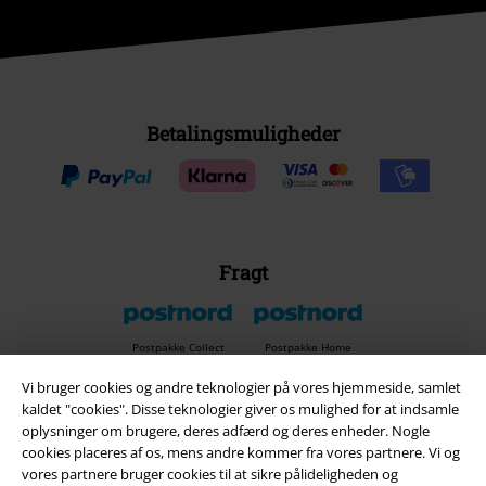
Betalingsmuligheder
Fragt
Postpakke Collect
Postpakke Home
Vi bruger cookies og andre teknologier på vores hjemmeside, samlet
kaldet "cookies". Disse teknologier giver os mulighed for at indsamle
EMP app
oplysninger om brugere, deres adfærd og deres enheder. Nogle
cookies placeres af os, mens andre kommer fra vores partnere. Vi og
Download den nye EMP app gratis og få glæde af alle forbedringerne
vores partnere bruger cookies til at sikre pålideligheden og
og fordelene!