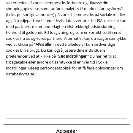
sikkerheden af ​​vores hjemmeside, forbedre og tilpasse din
shoppingoplevelse, samt udføre analytics til markedsføringsformål
(f.eks. personlige annoncer) på vores hjemmeside, på sociale medier
og på tredjepartswebsteder Hvis data overføres til USA, deles de kun
med partnere, der er underlagt en tilstrækkelighedsbeslutning i
henhold til gældende EU-lovgivning, og som er korrekt certificeret
A Warner Music Group Company
cookies fra os og vores partnere. Alternativt kan du nægte samtykke
ved at klikke på "
Afvis alle
" - i dette tilfælde vil kun nødvendige
cookies blive brugt. Du kan også justere dine individuelle
præferencer ved at klikke på "
Sæt indstillinger
." Du har ret til at
tilbagekalde eller ændre dit samtykke til enhver tid i
Cokie
indstillinger
. Besøg
persondatapolitik
for at få flere oplysninger om
databeskyttelse.
Juridisk
Accepter
Salgs-, medlems- & leveringsbetingelser