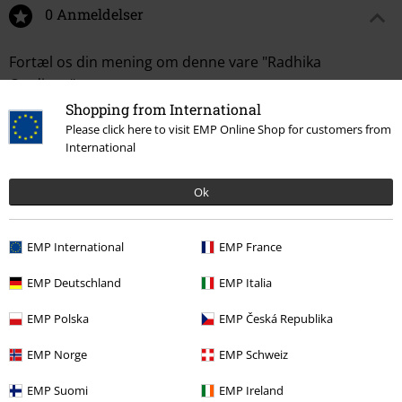
0 Anmeldelser
Fortæl os din mening om denne vare "Radhika
Cardigan".
Shopping from International
Skriv anmeldelse
Please click here to visit EMP Online Shop for customers from
International
Ok
EMP International
EMP France
EMP Deutschland
EMP Italia
EMP Polska
EMP Česká Republika
Senest besøgt
EMP Norge
EMP Schweiz
EMP Suomi
EMP Ireland