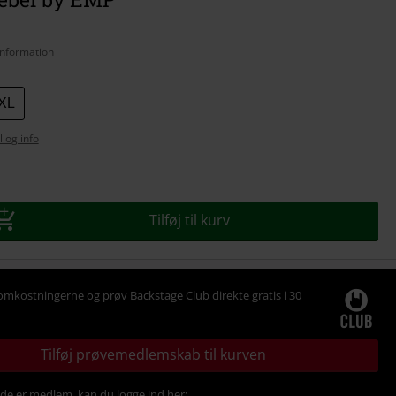
nformation
XL
l og info
se
Tilføj til kurv
omkostningerne og prøv Backstage Club direkte gratis i 30
Tilføj prøvemedlemskab til kurven
ede er medlem, kan du logge ind her: