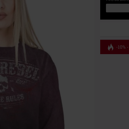
-10% -
Rabatko
Gælder indtil 
Kun online. M
Efter du har i
Kan ikke komb
bøger, medier,
Ärzte, Die Tot
donationsbidr