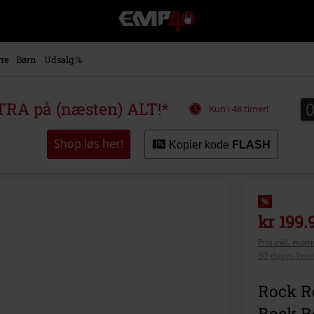
EMP
-
Musik,
film,
re
Børn
Udsalg %
TV
og
gaming
RA på (næsten) ALT!*
Kun i 48 timer!
merch
-
alternativ
Shop løs her!
Kopier kode
FLASH
mode
%
kr 199.
Pris inkl. moms
30-dages laves
Rock R
Rock R