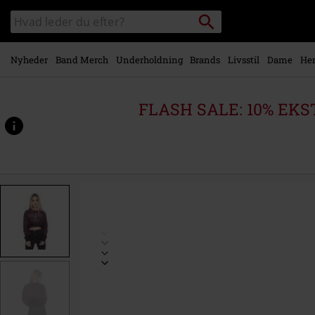
Gå til
Søg
Søg
hovedindhold
sortiment
Nyheder
Band Merch
Underholdning
Brands
Livsstil
Dame
Her
FLASH SALE: 10% EKST
https://www.emp-
shop.dk/p/rock-
rebel-
by-
emp/576861.html