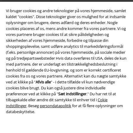
Vi bruger cookies og andre teknologier på vores hjemmeside, samlet
kaldet "cookies". Disse teknologier giver os mulighed for at indsamle
oplysninger om brugere, deres adfærd og deres enheder. Nogle
cookies placeres af os, mens andre kommer fra vores partnere. Vi og
vores partnere bruger cookies til at sikre pålideligheden og
sikkerheden af ​​vores hjemmeside, forbedre og tilpasse din
Juridisk
shoppingoplevelse, samt udføre analytics til markedsføringsformål
(f.eks. personlige annoncer) på vores hjemmeside, på sociale medier
Salgs-, medlems- & leveringsbetingelser
og på tredjepartswebsteder Hvis data overføres til USA, deles de kun
med partnere, der er underlagt en tilstrækkelighedsbeslutning i
Om EMP Danmark
henhold til gældende EU-lovgivning, og som er korrekt certificeret
cookies fra os og vores partnere. Alternativt kan du nægte samtykke
Persondatapolitik
ved at klikke på "
Afvis alle
" - i dette tilfælde vil kun nødvendige
cookies blive brugt. Du kan også justere dine individuelle
Bortskaffelse af affald og miljøbeskyttelse
præferencer ved at klikke på "
Sæt indstillinger
." Du har ret til at
tilbagekalde eller ændre dit samtykke til enhver tid i
Cokie
indstillinger
. Besøg
persondatapolitik
for at få flere oplysninger om
Overensstemmelseserklæring
databeskyttelse.
Oplysninger om tilgængelighed