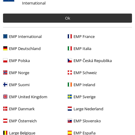
International
Ok
Senest besøgt
EMP International
EMP France
EMP Deutschland
EMP Italia
EMP Polska
EMP Česká Republika
EMP Norge
EMP Schweiz
EMP Suomi
EMP Ireland
%
kr 159.95
Fra
EMP United Kingdom
EMP Sverige
EMP Danmark
Large Nederland
More categories. More options.
EMP Österreich
EMP Slovensko
Store størrelser
Herretøj
T-shirts
Large Belgique
EMP España