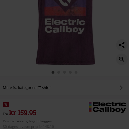
Mere fra kategorien "T-shirt"
%
kr 159.95
Fra
Pris inkl. moms, fragt tillægges
30-dages laveste pris
:
kr 148.16