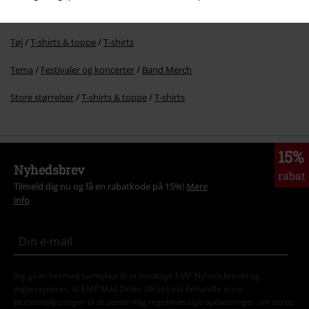
Tøj & accessories
Overdele
T-shirts
Tøj
T-shirts & toppe
T-shirts
Tema
Festivaler og koncerter
Band Merch
Store størrelser
T-shirts & toppe
T-shirts
15%
Nyhedsbrev
rabat
Tilmeld dig nu og få en rabatkode på 15%!
Mere
info
Jeg giver hermed samtykke til at modtage EMP Nyhedsbrevet og
jegaccepterer, at EMP Mail Order UK Ltd må behandle mine
personoplysninger til at sende mig regelmæssige opdateringer om deres