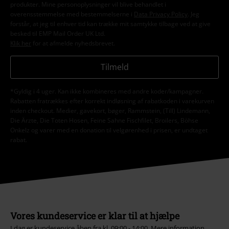
produkter. Mine personoplysninger vil blive behandlet i
overensstemmelse med bestemmelserne i
Data Privacy Policy
. Jeg
forstår, at jeg til enhver tid kan trække mit samtykke tilbage ved at give
besked til EMP Mail Order UK Ltd.
Klik her
for at afmelde nyhedsbrevet.
Tilmeld
*Gyldig i 4 uger. Kan ikke kombineres med andre koder/kampagner.
Rabatten fratrækkes efter korrekt indløsning af rabatkoden i varekurven
inden checkout. Medier, gavekort, bøger, Rammstein, (Till) Lindemann,
Die Ärzte, Die Toten Hosen, Feine Sahne Fischfilet, Broilers, Böhse
Onkelz og varer med en donation til velgørenhed i prisen, er undtaget
rabat.
Vores kundeservice er klar til at hjælpe
I dag er kundeservice åben fra kl. 09:00 - 14:00.
Mere information