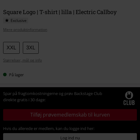
Square Logo | T-shirt | lilla | Electric Callboy
Exclusive
Mere produktinformation
Vælg
XXL
3XL
din
Størrelser, mål og info
størrelse
På lager
Spar på fragtomkostningerne og prøv Backstage Club
direkte gratis i 30 dage:
Tilføj prøvemedlemskab til kurven
Hvis du allerede er medlem, kan du logge ind her:
Log ind nu