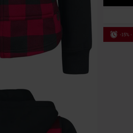
-15% -
Rabatko
Gælder indtil 
Kun online. M
Efter du har i
Kan ikke komb
bøger, medier,
Ärzte, Die Tot
donationsbidr