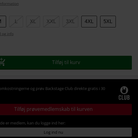
nformation
M
L
XL
XXL
3XL
4XL
5XL
l og info
se
Tilføj til kurv
omkostningerne og prøv Backstage Club direkte gratis i 30
Tilføj prøvemedlemskab til kurven
ede er medlem, kan du logge ind her:
Log ind nu