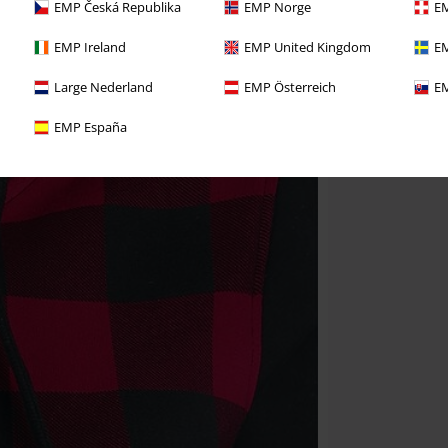
EMP Česká Republika
EMP Norge
EM
EMP Ireland
EMP United Kingdom
EM
Large Nederland
EMP Österreich
EM
EMP España