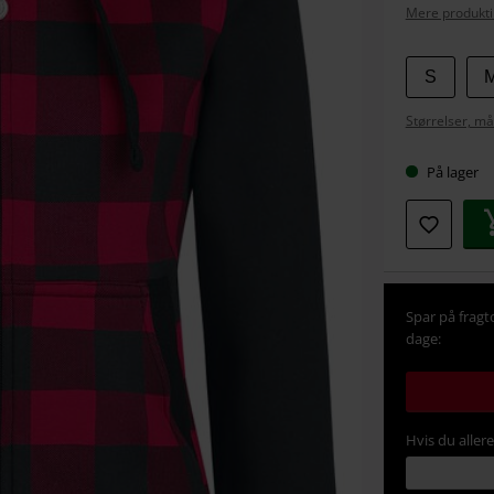
Mere produkti
Vælg
S
din
Størrelser, må
størrel
På lager
Spar på fragt
dage:
Hvis du aller