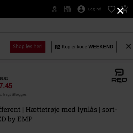
×
0
Log ind
Shop løs her!
Kopier kode
WEEKEND
99.95
7.45
, fragt tillægges
fferent | Hættetrøje med lynlås | sort-
RED by EMP