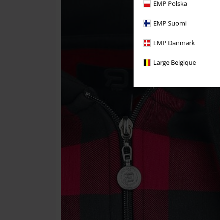
EMP Polska
EMP Suomi
EMP Danmark
Large Belgique