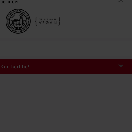
iceringer
 Kun kort tid!
de
WEEKEND
Kopier rabatkode
kl 09-08-2026
inimum ordreværdi 399.95 kr.
ndtastet koden, fratrækkes rabatten automatisk ved afslutningen af ​​din ordre.
ineres med andre Salgsfremmende koder. Undtaget fra reduktionen er
 billetter, Rammstein, (Till) Lindemann, Böhse Onkelz, Slagtekyllinger, Die
en Hosen, Metality, værdibeviser og genstande, der inkluderer et
ag.