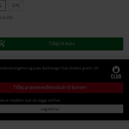
L
XXL
l og info
se
Tilføj til kurv
omkostningerne og prøv Backstage Club direkte gratis i 30
Tilføj prøvemedlemskab til kurven
ede er medlem, kan du logge ind her:
Log ind nu