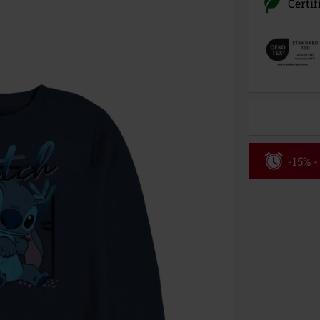
Certif
-15% -
Rabatko
Gælder indtil 
Kun online. M
Efter du har i
Kan ikke komb
bøger, medier,
Ärzte, Die Tot
donationsbidr