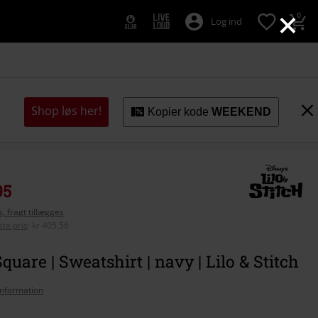
×
0
Log ind
Shop løs her!
Kopier kode
WEEKEND
95
, fragt tillægges
te pris
:
kr 405.56
Square | Sweatshirt | navy | Lilo & Stitch
nformation