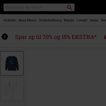
Gå til
Søg
Søg
hovedindhold
sortiment
Nyheder
Band Merch
Underholdning
Brands
Livsstil
Dame
Her
Spar op til 70% og 15% EKSTRA*
https://www.emp-
shop.dk/p/stitch-
square/578713.html