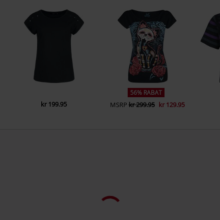
49811 Lingen
Køn
Damer
Vægt - T-Shirts
Basic T-Shirt (ca. 160 gr/m²) -
Germany
Regularweight
www.emp.de
56% RABAT
kr 199.95
MSRP
kr 299.95
kr 129.95