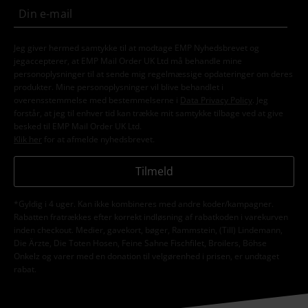
Jeg giver hermed samtykke til at modtage EMP Nyhedsbrevet og
jegaccepterer, at EMP Mail Order UK Ltd må behandle mine
personoplysninger til at sende mig regelmæssige opdateringer om deres
produkter. Mine personoplysninger vil blive behandlet i
overensstemmelse med bestemmelserne i
Data Privacy Policy
. Jeg
forstår, at jeg til enhver tid kan trække mit samtykke tilbage ved at give
besked til EMP Mail Order UK Ltd.
Klik her
for at afmelde nyhedsbrevet.
Tilmeld
*Gyldig i 4 uger. Kan ikke kombineres med andre koder/kampagner.
Rabatten fratrækkes efter korrekt indløsning af rabatkoden i varekurven
inden checkout. Medier, gavekort, bøger, Rammstein, (Till) Lindemann,
Die Ärzte, Die Toten Hosen, Feine Sahne Fischfilet, Broilers, Böhse
Onkelz og varer med en donation til velgørenhed i prisen, er undtaget
rabat.