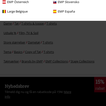
EMP Österreich
EMP Slovensko
Large Belgique
EMP España
More categories. More options.
Dame
Tøj
T-shirts & toppe
T-shirts
Udsalg %
Film, TV & Spil
Store størrelser
Dametøj
T-shirts
Tema
Basics
Copy of Tøj
T-shirts
Tøjmærker
Brands by EMP
EMP Collections
Stage Collections
15%
Nyhedsbrev
rabat
Tilmeld dig nu og få en rabatkode på 15%!
Mere
info