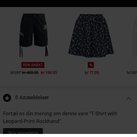
60% RABAT
%
MSRP
kr 499.95
kr 199.95
kr 71.95
MSR
0 Anmeldelser
Fortæl os din mening om denne vare "T-Shirt with
Leopard-Print Rockhand".
Skriv anmeldelse