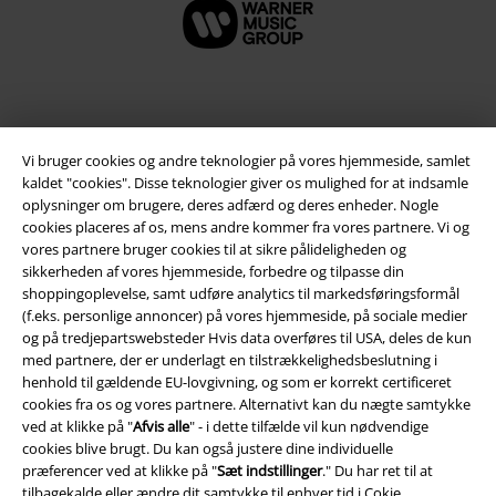
Vi bruger cookies og andre teknologier på vores hjemmeside, samlet
kaldet "cookies". Disse teknologier giver os mulighed for at indsamle
oplysninger om brugere, deres adfærd og deres enheder. Nogle
cookies placeres af os, mens andre kommer fra vores partnere. Vi og
vores partnere bruger cookies til at sikre pålideligheden og
sikkerheden af ​​vores hjemmeside, forbedre og tilpasse din
Juridisk
shoppingoplevelse, samt udføre analytics til markedsføringsformål
(f.eks. personlige annoncer) på vores hjemmeside, på sociale medier
Salgs-, medlems- & leveringsbetingelser
og på tredjepartswebsteder Hvis data overføres til USA, deles de kun
med partnere, der er underlagt en tilstrækkelighedsbeslutning i
Om EMP Danmark
henhold til gældende EU-lovgivning, og som er korrekt certificeret
cookies fra os og vores partnere. Alternativt kan du nægte samtykke
ved at klikke på "
Afvis alle
" - i dette tilfælde vil kun nødvendige
Persondatapolitik
cookies blive brugt. Du kan også justere dine individuelle
præferencer ved at klikke på "
Sæt indstillinger
." Du har ret til at
Bortskaffelse af affald og miljøbeskyttelse
tilbagekalde eller ændre dit samtykke til enhver tid i
Cokie