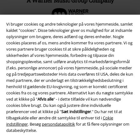
A Warner Music Group Company
Vi bruger cookies og andre teknologier på vores hjemmeside, samlet
kaldet "cookies". Disse teknologier giver os mulighed for at indsamle
oplysninger om brugere, deres adfærd og deres enheder. Nogle
cookies placeres af os, mens andre kommer fra vores partnere. Vi og
vores partnere bruger cookies til at sikre pålideligheden og
sikkerheden af ​​vores hjemmeside, forbedre og tilpasse din
shoppingoplevelse, samt udføre analytics til markedsføringsformål
(f.eks. personlige annoncer) på vores hjemmeside, på sociale medier
og på tredjepartswebsteder Hvis data overføres til USA, deles de kun
med partnere, der er underlagt en tilstrækkelighedsbeslutning i
henhold til gældende EU-lovgivning, og som er korrekt certificeret
Juridisk
cookies fra os og vores partnere. Alternativt kan du nægte samtykke
ved at klikke på "
Afvis alle
" - i dette tilfælde vil kun nødvendige
Salgs-, medlems- & leveringsbetingelser
cookies blive brugt. Du kan også justere dine individuelle
præferencer ved at klikke på "
Sæt indstillinger
." Du har ret til at
Om EMP Danmark
tilbagekalde eller ændre dit samtykke til enhver tid i
Cokie
indstillinger
. Besøg
persondatapolitik
for at få flere oplysninger om
Persondatapolitik
databeskyttelse.