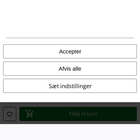
Bortskaffelse af affald og miljøbeskyttelse
Overensstemmelseserklæring
Oplysninger om tilgængelighed
Cokie indstillinger
Accepter
Bekræft annullering
Afvis alle
Alle priser er inkl. moms. Oplyst leveringstid er et estimat og ikke
garanteret.
Sæt indstillinger
© 1986-2026 E.M.P. Merchandising HGmbH
Tilføj til kurv
EMP Webshops
EMP International