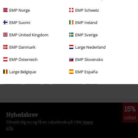
EMP Norge
EMP Schweiz
EMP Suomi
EMP Ireland
More categories. More options.
Nyheder
Tøj
T-shirts & toppe
Toppe
EMP United Kingdom
EMP Sverige
Store størrelser
Dametøj
Toppe
EMP Danmark
Large Nederland
Tøj
T-shirts & toppe
Toppe
EMP Österreich
EMP Slovensko
Store størrelser
T-shirts & toppe
Toppe
Large Belgique
EMP España
Udsalg %
Dametøj
Tøj
T-shirts & toppe
Toppe
15%
Nyhedsbrev
rabat
Tilmeld dig nu og få en rabatkode på 15%!
Mere
info