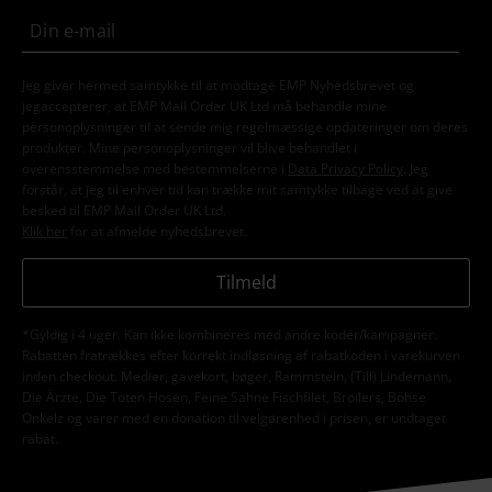
Jeg giver hermed samtykke til at modtage EMP Nyhedsbrevet og
jegaccepterer, at EMP Mail Order UK Ltd må behandle mine
personoplysninger til at sende mig regelmæssige opdateringer om deres
produkter. Mine personoplysninger vil blive behandlet i
overensstemmelse med bestemmelserne i
Data Privacy Policy
. Jeg
forstår, at jeg til enhver tid kan trække mit samtykke tilbage ved at give
besked til EMP Mail Order UK Ltd.
Klik her
for at afmelde nyhedsbrevet.
Tilmeld
*Gyldig i 4 uger. Kan ikke kombineres med andre koder/kampagner.
Rabatten fratrækkes efter korrekt indløsning af rabatkoden i varekurven
inden checkout. Medier, gavekort, bøger, Rammstein, (Till) Lindemann,
Die Ärzte, Die Toten Hosen, Feine Sahne Fischfilet, Broilers, Böhse
Onkelz og varer med en donation til velgørenhed i prisen, er undtaget
rabat.