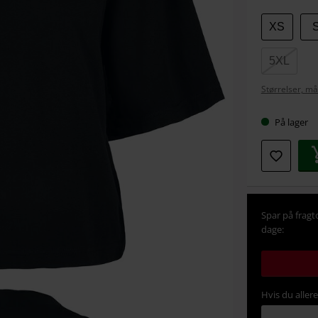
Vælg
XS
din
størrel
5XL
Størrelser, må
På lager
Spar på fragt
dage:
Hvis du aller