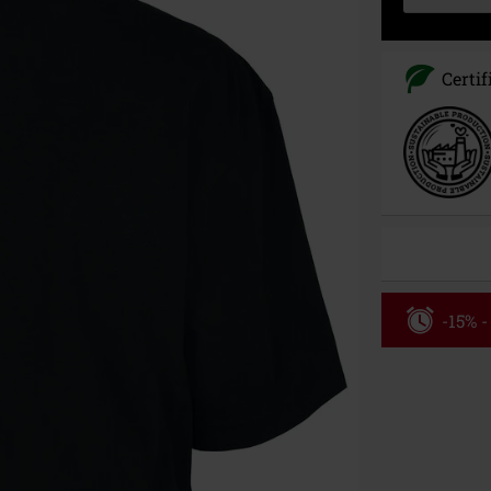
Certif
-15% -
Rabatko
Gælder indtil 
Kun online. M
Efter du har i