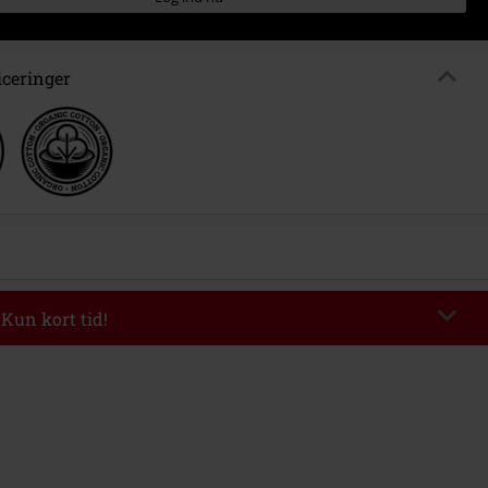
iceringer
 Kun kort tid!
de
WEEKEND
Kopier rabatkode
kl 09-08-2026
inimum ordreværdi 399.95 kr.
ndtastet koden, fratrækkes rabatten automatisk ved afslutningen af ​​din ordre.