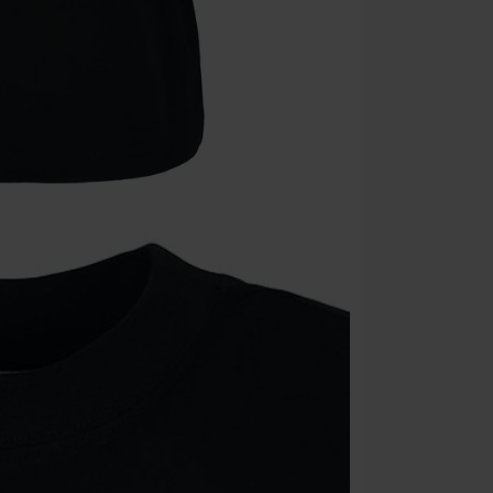
Kan ikke komb
bøger, medier,
Ärzte, Die Tot
donationsbidr