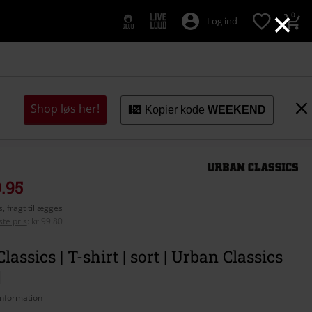
×
0
Log ind
Shop løs her!
Kopier kode
WEEKEND
9.95
, fragt tillægges
te pris
:
kr 99.80
lassics | T-shirt | sort | Urban Classics
nformation